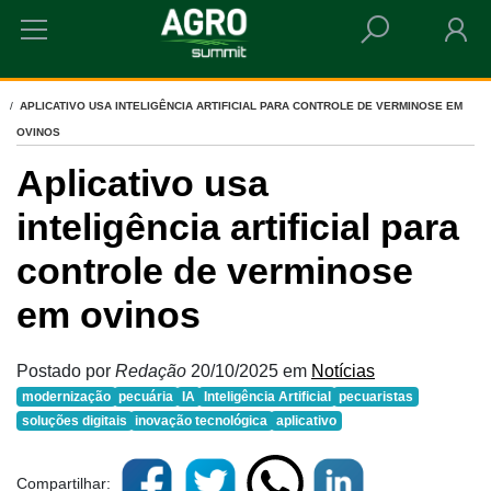
HOME
APLICATIVO USA INTELIGÊNCIA ARTIFICIAL PARA CONTROLE DE VERMINOSE EM
OVINOS
Aplicativo usa
inteligência artificial para
controle de verminose
em ovinos
Postado por
Redação
20/10/2025
em
Notícias
modernização
pecuária
IA
Inteligência Artificial
pecuaristas
soluções digitais
inovação tecnológica
aplicativo
Compartilhar: