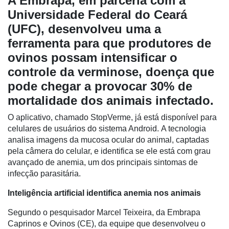
A Embrapa, em parceria com a
Universidade Federal do Ceará
(UFC), desenvolveu uma a
ferramenta para que produtores de
ovinos possam intensificar o
controle da verminose, doença que
pode chegar a provocar 30% de
mortalidade dos animais infectado.
O aplicativo, chamado StopVerme, já está disponível para
celulares de usuários do sistema Android. A tecnologia
Cadastre-
analisa imagens da mucosa ocular do animal, captadas
se
pela câmera do celular, e identifica se ele está com grau
avançado de anemia, um dos principais sintomas de
infecção parasitária.
Minha
conta
Inteligência artificial identifica anemia nos animais
Segundo o pesquisador Marcel Teixeira, da Embrapa
Caprinos e Ovinos (CE), da equipe que desenvolveu o
Notícias