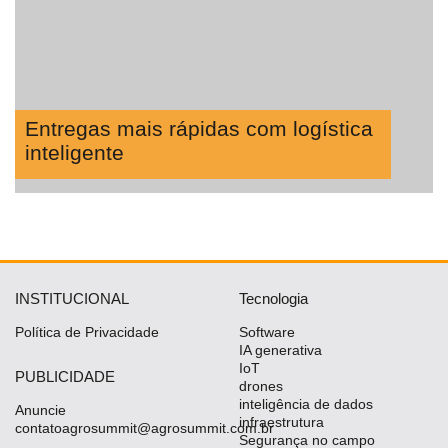
Entregas mais rápidas com logística
inteligente
INSTITUCIONAL
Tecnologia
Política de Privacidade
Software
IA generativa
IoT
PUBLICIDADE
drones
inteligência de dados
Anuncie
infraestrutura
contatoagrosummit@agrosummit.com.br
Segurança no campo