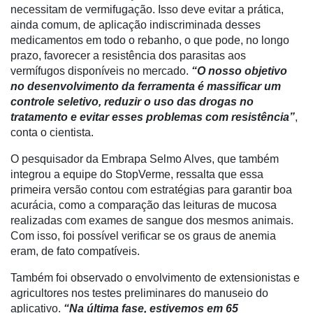
necessitam de vermifugação. Isso deve evitar a prática,
Dados
ainda comum, de aplicação indiscriminada desses
e
medicamentos em todo o rebanho, o que pode, no longo
Análise
prazo, favorecer a resistência dos parasitas aos
vermífugos disponíveis no mercado.
“O nosso objetivo
E-
no desenvolvimento da ferramenta é massificar um
Commerce
controle seletivo, reduzir o uso das drogas no
Informatização
tratamento e evitar esses problemas com resistência”
,
da
conta o cientista.
Agricultura
O pesquisador da Embrapa Selmo Alves, que também
Vertical
integrou a equipe do StopVerme, ressalta que essa
Software
primeira versão contou com estratégias para garantir boa
Empresarial
acurácia, como a comparação das leituras de mucosa
realizadas com exames de sangue dos mesmos animais.
Tecnologia
Com isso, foi possível verificar se os graus de anemia
para
eram, de fato compatíveis.
Recursos
Hídricos
Também foi observado o envolvimento de extensionistas e
agricultores nos testes preliminares do manuseio do
Membros
aplicativo.
“Na última fase, estivemos em 65