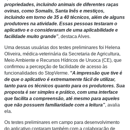
propriedades, incluindo animais de diferentes raças
Liberali
ovinas, como Somalis, Santa Inês e mestiços,
incluindo em torno de 35 a 40 técnicos, além de alguns
Netrin
produtores na atividade. Essas pessoas testaram o
Néctar
aplicativo e o consideraram de uma aplicabilidade e
facilidade muito grande”
, destaca Alves.
Tecprime
Agro
Uma dessas usuárias dos testes preliminares foi Helena
Oliveira, médica-veterinária da Secretaria de Agricultura,
Lean
Meio Ambiente e Recursos Hídricos de Uruoca (CE), que
Way
confirmou a percepção de facilidade de acesso às
Consulting
funcionalidades do StopVerme.
“A impressão que tive é
de que o aplicativo é extremamente fácil de utilizar,
Manager
tanto para os técnicos quanto para os produtores. Sua
ONE
proposta é ser simples e prático, com uma interface
que facilita a compreensão, até mesmo para aqueles
CHB
que não possuem familiaridade com a leitura”
, avalia
ela.
Os testes preliminares em campo para desenvolvimento
do aplicativo contaram também com a colaboração de