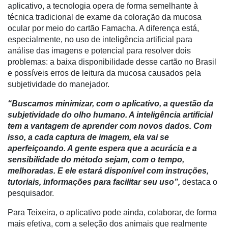
aplicativo, a tecnologia opera de forma semelhante à
técnica tradicional de exame da coloração da mucosa
Destaque
ocular por meio do cartão Famacha. A diferença está,
Mercado
especialmente, no uso de inteligência artificial para
análise das imagens e potencial para resolver dois
Troca
problemas: a baixa disponibilidade desse cartão no Brasil
de
e possíveis erros de leitura da mucosa causados pela
Cadeira
subjetividade do manejador.
Artigos
“Buscamos minimizar, com o aplicativo, a questão da
subjetividade do olho humano. A inteligência artificial
Agenda
tem a vantagem de aprender com novos dados. Com
isso, a cada captura de imagem, ela vai se
Agricultura
aperfeiçoando. A gente espera que a acurácia e a
de
sensibilidade do método sejam, com o tempo,
Precisão
melhoradas. E ele estará disponível com instruções,
Automação
tutoriais, informações para facilitar seu uso”,
destaca o
e
pesquisador.
Robótica
Para Teixeira, o aplicativo pode ainda, colaborar, de forma
Conectividade
mais efetiva, com a seleção dos animais que realmente