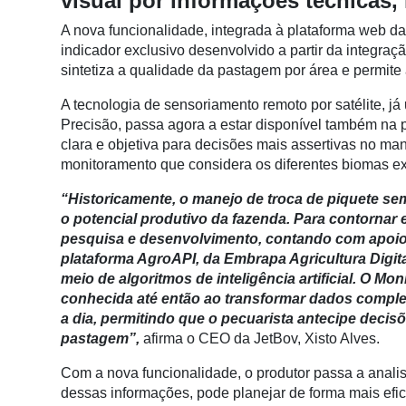
visual por informações técnicas, 
Conectividade
A nova funcionalidade, integrada à plataforma web 
Dados
indicador exclusivo desenvolvido a partir da integraç
e
sintetiza a qualidade da pastagem por área e permit
Análise
A tecnologia de sensoriamento remoto por satélite, já
E-
Precisão, passa agora a estar disponível também na p
Commerce
clara e objetiva para decisões mais assertivas no ma
monitoramento que considera os diferentes biomas exi
Informatização
da
“Historicamente, o manejo de troca de piquete se
Agricultura
o potencial produtivo da fazenda. Para contornar 
Vertical
pesquisa e desenvolvimento, contando com apoio 
plataforma AgroAPI, da Embrapa Agricultura Digita
Software
meio de algoritmos de inteligência artificial. O M
Empresarial
conhecida até então ao transformar dados complex
a dia, permitindo que o pecuarista antecipe decis
Tecnologia
pastagem”,
afirma o CEO da JetBov, Xisto Alves.
para
Recursos
Com a nova funcionalidade, o produtor passa a analisar
Hídricos
dessas informações, pode planejar de forma mais efi