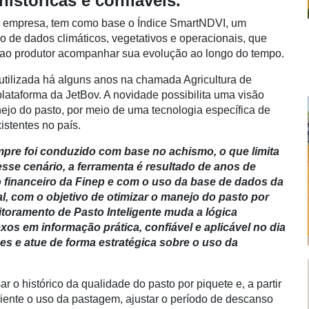
históricas e confiáveis.
da empresa, tem como base o Índice SmartNDVI, um
ão de dados climáticos, vegetativos e operacionais, que
e ao produtor acompanhar sua evolução ao longo do tempo.
 utilizada há alguns anos na chamada Agricultura de
lataforma da JetBov. A novidade possibilita uma visão
nejo do pasto, por meio de uma tecnologia específica de
stentes no país.
mpre foi conduzido com base no achismo, o que limita
esse cenário, a ferramenta é resultado de anos de
financeiro da Finep e com o uso da base de dados da
l, com o objetivo de otimizar o manejo do pasto por
onitoramento de Pasto Inteligente muda a lógica
os em informação prática, confiável e aplicável no dia
ões e atue de forma estratégica sobre o uso da
 o histórico da qualidade do pasto por piquete e, a partir
ciente o uso da pastagem, ajustar o período de descanso