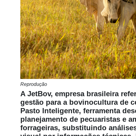
Notícias
Destaque
Mercado
Troca
de
Cadeira
Artigos
Agenda
Reprodução
Agricultura
A JetBov, empresa brasileira ref
de
gestão para a bovinocultura de c
Precisão
Pasto Inteligente, ferramenta des
Automação
planejamento de pecuaristas e am
e
forrageiras, substituindo anális
Robótica