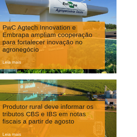
PwC Agtech Innovation e
Embrapa ampliam cooperação
para fortalecer inovação no
agronegócio
Leia mais
Produtor rural deve informar os
tributos CBS e IBS em notas
fiscais a partir de agosto
Leia mais