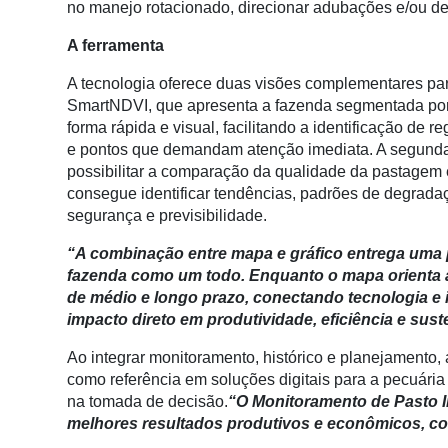
no manejo rotacionado, direcionar adubações e/ou def
Membros
A ferramenta
Liberali
A tecnologia oferece duas visões complementares par
Netrin
SmartNDVI, que apresenta a fazenda segmentada por
Néctar
forma rápida e visual, facilitando a identificação de
e pontos que demandam atenção imediata. A segunda é
Tecprime
possibilitar a comparação da qualidade da pastagem e
Agro
consegue identificar tendências, padrões de degrad
segurança e previsibilidade.
Lean
Way
“A combinação entre mapa e gráfico entrega uma p
Consulting
fazenda como um todo. Enquanto o mapa orienta a 
de médio e longo prazo, conectando tecnologia e in
Manager
impacto direto em produtividade, eficiência e sust
ONE
Ao integrar monitoramento, histórico e planejamento
CHB
como referência em soluções digitais para a pecuária d
na tomada de decisão.
“O Monitoramento de Pasto I
melhores resultados produtivos e econômicos, co