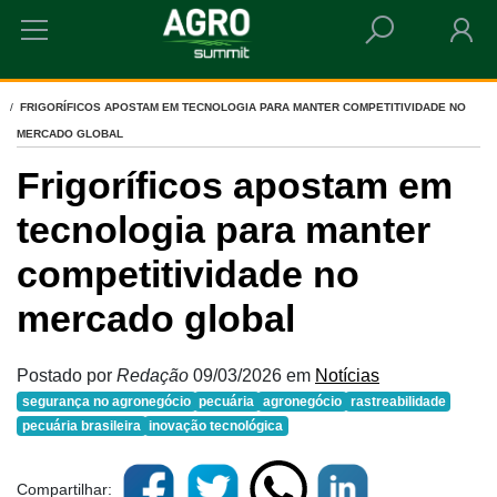
HOME
FRIGORÍFICOS APOSTAM EM TECNOLOGIA PARA MANTER COMPETITIVIDADE NO
MERCADO GLOBAL
Frigoríficos apostam em
tecnologia para manter
competitividade no
mercado global
Postado por
Redação
09/03/2026
em
Notícias
segurança no agronegócio
pecuária
agronegócio
rastreabilidade
pecuária brasileira
inovação tecnológica
Compartilhar: