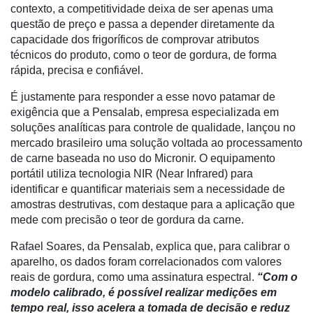
contexto, a competitividade deixa de ser apenas uma
Notícias
questão de preço e passa a depender diretamente da
capacidade dos frigoríficos de comprovar atributos
Destaque
técnicos do produto, como o teor de gordura, de forma
rápida, precisa e confiável.
Mercado
É justamente para responder a esse novo patamar de
Troca
exigência que a Pensalab, empresa especializada em
de
soluções analíticas para controle de qualidade, lançou no
Cadeira
mercado brasileiro uma solução voltada ao processamento
de carne baseada no uso do Micronir. O equipamento
Artigos
portátil utiliza tecnologia NIR (Near Infrared) para
Agenda
identificar e quantificar materiais sem a necessidade de
amostras destrutivas, com destaque para a aplicação que
Agricultura
mede com precisão o teor de gordura da carne.
de
Precisão
Rafael Soares, da Pensalab, explica que, para calibrar o
aparelho, os dados foram correlacionados com valores
Automação
reais de gordura, como uma assinatura espectral.
“Com o
e
modelo calibrado, é possível realizar medições em
Robótica
tempo real, isso acelera a tomada de decisão e reduz