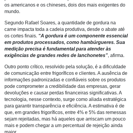
os americanos e os chineses, dois dos mais
exigentes do
Membros
mundo.
Liberali
Segundo Rafael Soares, a quantidade de gordura na
Netrin
carne impacta toda a cadeia produtiva, desde o abate até
os cortes fina
is.
“A gordura é um componente essencial
Néctar
em produtos processados, como hambúrgueres. Sua
medição precisa é fundamental para atender às
Tecprime
exigências de grandes redes de lanchonetes”
, afirma.
Agro
Outro ponto crítico, resolvido pela solução, é a dificuldade
Lean
de comunicação entre frigoríficos e clientes. A ausência de
Way
informações padronizadas e confiáveis sobre os produtos
Consulting
pode comprometer a credibilidade das empresas, gerar
devoluções e causar perdas financeiras significativas. A
Manager
tecnologia, nesse contexto, surge como aliada estratégica
ONE
para garantir transparência e eficiência. A estimativa é de
CHB
que, em grandes frigoríficos, entre 4% e 5% das remessas
sejam rejeitadas, mas há aqueles que arriscam um pouco
mais e podem chegar a um percentual de rejeição ainda
maior.