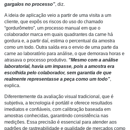
gargalos no processo”
, diz.
Conectividade
A ideia de aplicação veio a partir de uma visita a um
Dados
cliente, que expôs os riscos do uso do chamado
e
“gordurômetro”, um processo manual em que o
Análise
colaborador marca em quais quadrantes da carne há
E-
gordura e, a partir daí, estima o percentual da amostra
Commerce
como um todo. Outra saída era o envio de uma parte da
carne ao laboratório para análise, o que demorava horas e
Informatização
atrasava o processo produtivo.
“Mesmo com a análise
da
laboratorial, havia um impasse, pois a amostra era
Agricultura
escolhida pelo colaborador, sem garantia de que
Vertical
realmente representasse a peça como um todo”
,
explica.
Software
Empresarial
Diferentemente da avaliação visual tradicional, que é
subjetiva, a tecnologia é portátil e oferece resultados
Tecnologia
imediatos e confiáveis, com calibração baseada em
para
amostras conhecidas, garantindo consistência nas
Recursos
medições. Essa precisão é essencial para atender aos
Hídricos
padrões de rastreabilidade e qualidade de mercados como