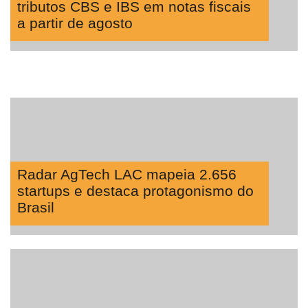
tributos CBS e IBS em notas fiscais
a partir de agosto
Radar AgTech LAC mapeia 2.656
startups e destaca protagonismo do
Brasil