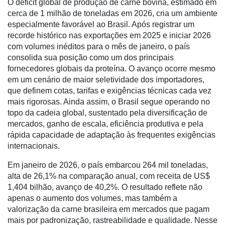
O déficit global de produção de carne bovina, estimado em
cerca de 1 milhão de toneladas em 2026, cria um ambiente
especialmente favorável ao Brasil. Após registrar um
recorde histórico nas exportações em 2025 e iniciar 2026
com volumes inéditos para o mês de janeiro, o país
consolida sua posição como um dos principais
fornecedores globais da proteína. O avanço ocorre mesmo
em um cenário de maior seletividade dos importadores,
que definem cotas, tarifas e exigências técnicas cada vez
mais rigorosas. Ainda assim, o Brasil segue operando no
topo da cadeia global, sustentado pela diversificação de
mercados, ganho de escala, eficiência produtiva e pela
rápida capacidade de adaptação às frequentes exigências
internacionais.
Cadastre-
se
Em janeiro de 2026, o país embarcou 264 mil toneladas,
alta de 26,1% na comparação anual, com receita de US$
1,404 bilhão, avanço de 40,2%. O resultado reflete não
Minha
apenas o aumento dos volumes, mas também a
conta
valorização da carne brasileira em mercados que pagam
mais por padronização, rastreabilidade e qualidade. Nesse