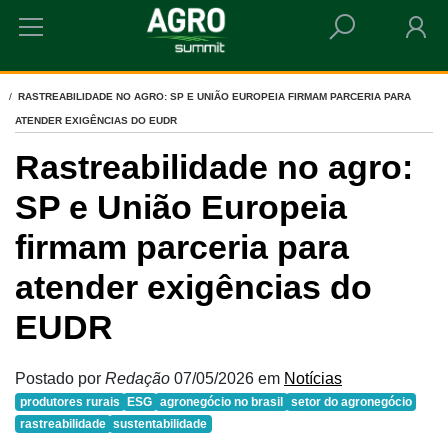
HOME
RASTREABILIDADE NO AGRO: SP E UNIÃO EUROPEIA FIRMAM PARCERIA PARA
ATENDER EXIGÊNCIAS DO EUDR
Rastreabilidade no agro:
SP e União Europeia
firmam parceria para
atender exigências do
EUDR
Postado por
Redação
07/05/2026
em
Notícias
produtores rurais
ESG
agronegócio no brasil
setor do agronegócio
rastreabilidade
sustentabilidade