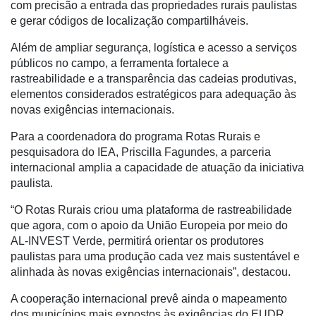
Hídricos
com precisão a entrada das propriedades rurais paulistas
e gerar códigos de localização compartilháveis.
Membros
Além de ampliar segurança, logística e acesso a serviços
Liberali
públicos no campo, a ferramenta fortalece a
rastreabilidade e a transparência das cadeias produtivas,
Netrin
elementos considerados estratégicos para adequação às
Néctar
novas exigências internacionais.
Tecprime
Para a coordenadora do programa Rotas Rurais e
Agro
pesquisadora do IEA, Priscilla Fagundes, a parceria
internacional amplia a capacidade de atuação da iniciativa
Lean
paulista.
Way
Consulting
“O Rotas Rurais criou uma plataforma de rastreabilidade
que agora, com o apoio da União Europeia por meio do
Manager
AL-INVEST Verde, permitirá orientar os produtores
ONE
paulistas para uma produção cada vez mais sustentável e
alinhada às novas exigências internacionais”, destacou.
CHB
A cooperação internacional prevê ainda o mapeamento
dos municípios mais expostos às exigências do EUDR,