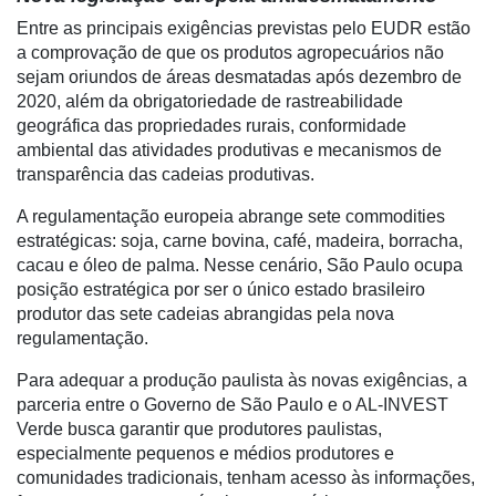
Entre as principais exigências previstas pelo EUDR estão
a comprovação de que os produtos agropecuários não
Notícias
sejam oriundos de áreas desmatadas após dezembro de
Destaque
2020, além da obrigatoriedade de rastreabilidade
geográfica das propriedades rurais, conformidade
Mercado
ambiental das atividades produtivas e mecanismos de
transparência das cadeias produtivas.
Troca
de
A regulamentação europeia abrange sete commodities
Cadeira
estratégicas: soja, carne bovina, café, madeira, borracha,
cacau e óleo de palma. Nesse cenário, São Paulo ocupa
Artigos
posição estratégica por ser o único estado brasileiro
produtor das sete cadeias abrangidas pela nova
Agenda
regulamentação.
Agricultura
Para adequar a produção paulista às novas exigências, a
de
parceria entre o Governo de São Paulo e o AL-INVEST
Precisão
Verde busca garantir que produtores paulistas,
Automação
especialmente pequenos e médios produtores e
e
comunidades tradicionais, tenham acesso às informações,