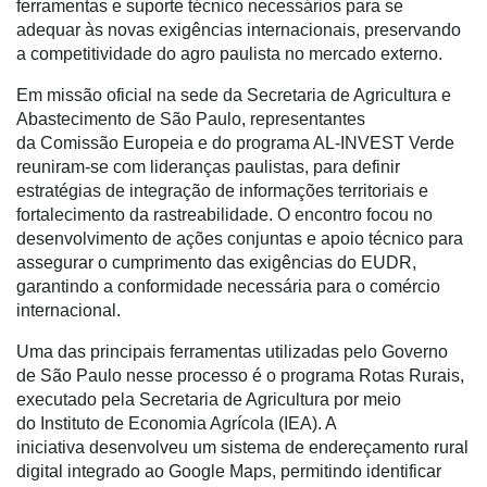
Robótica
ferramentas e suporte técnico necessários para se
adequar às novas exigências internacionais, preservando
Conectividade
a competitividade do agro paulista no mercado externo.
Dados
Em missão oficial na sede da Secretaria de Agricultura e
e
Abastecimento de São Paulo, representantes
Análise
da Comissão Europeia e do programa AL-INVEST Verde
reuniram-se com lideranças paulistas, para definir
E-
estratégias de
integração de informações territoriais
e
Commerce
fortalecimento da
rastreabilidade
.
O encontro focou no
desenvolvimento de ações conjuntas e apoio técnico para
Informatização
assegurar o cumprimento das exigências do
EUDR
,
da
garantindo a conformidade necessária para o comércio
Agricultura
internacional.
Vertical
Uma das principais ferramentas utilizadas pelo Governo
Software
de São Paulo nesse processo é o programa Rotas Rurais,
Empresarial
executado pela Secretaria de Agricultura por meio
Tecnologia
do Instituto de Economia Agrícola (IEA). A
para
iniciativa desenvolveu um sistema de endereçamento rural
Recursos
digital integrado ao Google Maps, permitindo identificar