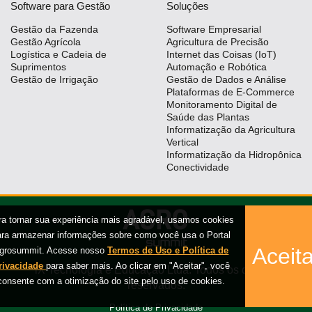
Software para Gestão
Soluções
Gestão da Fazenda
Software Empresarial
Gestão Agrícola
Agricultura de Precisão
Logística e Cadeia de
Internet das Coisas (IoT)
Suprimentos
Automação e Robótica
Gestão de Irrigação
Gestão de Dados e Análise
Plataformas de E-Commerce
Monitoramento Digital de
Saúde das Plantas
Informatização da Agricultura
Vertical
Informatização da Hidropônica
Conectividade
ra tornar sua experiência mais agradável, usamos cookies
ara armazenar informações sobre como você usa o Portal
Aceita
grosummit. Acesse nosso
Termos de Uso e Política de
rivacidade
para saber mais. Ao clicar em "Aceitar", você
iX Tecnologia e Educação Ltda. Todos os direitos
consente com a otimização do site pelo uso de cookies.
reservados.
Política de Privacidade