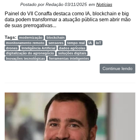
Postado por
Redação
03/11/2025
em
Notícias
Painel do VII Conaffa destaca como IA, blockchain e big
data podem transformar a atuação pública sem abrir mão
de suas prerrogativas...
Tags:
modernização
blockchain
monitoramento remoto
sensores
tempo real
IA
IoT
drones
Inteligência Artificial
dados agrícolas
digitalização do agronegócio
soluções digitais
Inovações tecnológicas
ferramentas inteligentes
Continue lendo