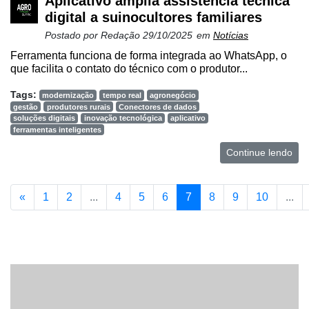
Aplicativo amplia assistência técnica
digital a suinocultores familiares
Postado por
Redação
29/10/2025
em
Notícias
Ferramenta funciona de forma integrada ao WhatsApp, o
que facilita o contato do técnico com o produtor...
Tags:
modernização
tempo real
agronegócio
gestão
produtores rurais
Conectores de dados
soluções digitais
inovação tecnológica
aplicativo
ferramentas inteligentes
Continue lendo
«
1
2
...
4
5
6
7
8
9
10
...