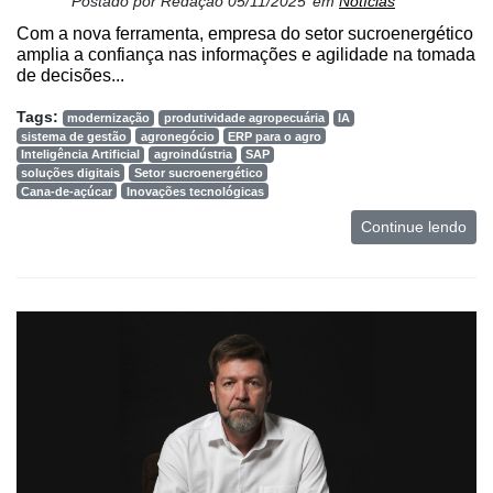
Postado por
Redação
05/11/2025
em
Notícias
Com a nova ferramenta, empresa do setor sucroenergético
amplia a confiança nas informações e agilidade na tomada
de decisões...
Tags:
modernização
produtividade agropecuária
IA
sistema de gestão
agronegócio
ERP para o agro
Inteligência Artificial
agroindústria
SAP
soluções digitais
Setor sucroenergético
Cana-de-açúcar
Inovações tecnológicas
Continue lendo