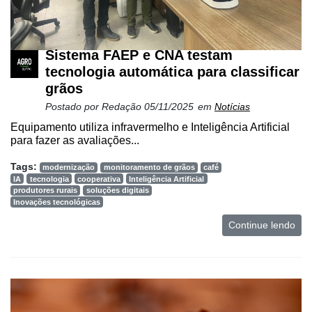
e
Análise
E-
Sistema FAEP e CNA testam
Commerce
tecnologia automática para classificar
grãos
Informatização
da
Postado por
Redação
05/11/2025
em
Notícias
Agricultura
Equipamento utiliza infravermelho e Inteligência Artificial
Vertical
para fazer as avaliações...
Software
Tags:
modernização
monitoramento de grãos
café
Empresarial
IA
tecnologia
cooperativa
Inteligência Artificial
produtores rurais
soluções digitais
Tecnologia
Inovações tecnológicas
para
Continue lendo
Recursos
Hídricos
Membros
Liberali