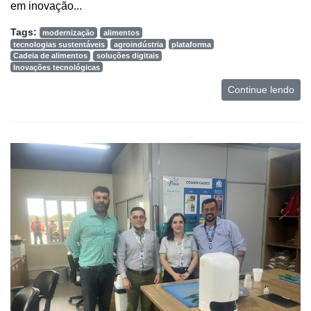
em inovação...
Mercado
Tags:
modernização
alimentos
tecnologias sustentáveis
agroindústria
plataforma
Troca
Cadeia de alimentos
soluções digitais
de
Inovações tecnológicas
Cadeira
Continue lendo
Artigos
Agenda
Agricultura
de
Precisão
Automação
e
Robótica
Conectividade
Dados