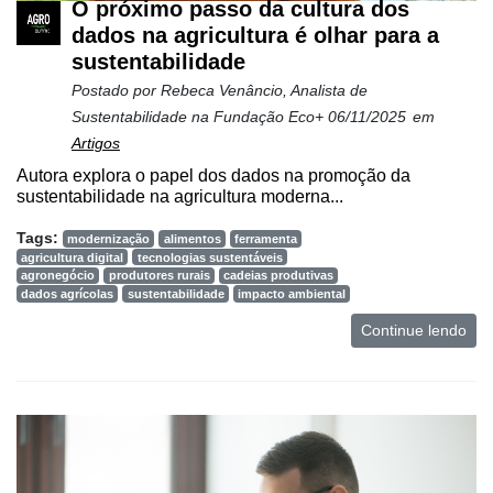
O próximo passo da cultura dos
dados na agricultura é olhar para a
sustentabilidade
Postado por
Rebeca Venâncio, Analista de
Sustentabilidade na Fundação Eco+
06/11/2025
em
Artigos
Autora explora o papel dos dados na promoção da
sustentabilidade na agricultura moderna...
Tags:
modernização
alimentos
ferramenta
agricultura digital
tecnologias sustentáveis
agronegócio
produtores rurais
cadeias produtivas
dados agrícolas
sustentabilidade
impacto ambiental
Continue lendo