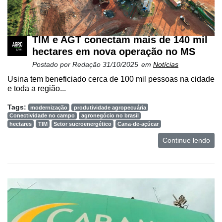
TIM e AGT conectam mais de 140 mil
hectares em nova operação no MS
Postado por
Redação
31/10/2025
em
Notícias
Usina tem beneficiado cerca de 100 mil pessoas na cidade
e toda a região...
Tags:
modernização
produtividade agropecuária
Conectividade no campo
agronegócio no brasil
hectares
TIM
Setor sucroenergético
Cana-de-açúcar
Continue lendo