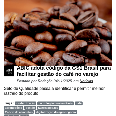
Netrin
Néctar
Tecprime
Agro
Lean
Way
Consulting
Manager
ABIC adota código da GS1 Brasil para
ONE
facilitar gestão do café no varejo
CHB
Postado por
Redação
04/11/2025
em
Notícias
Selo de Qualidade passa a identificar e permitir melhor
rastreio do produto ...
Tags:
modernização
tecnologias sustentáveis
café
agronegócio
gestão
rastreabilidade
Cadeia de alimentos
digitalização do agronegócio