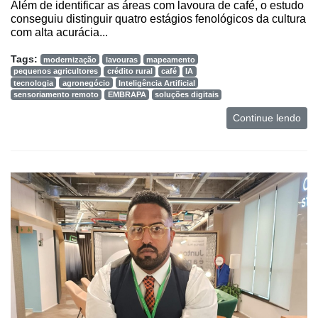
Além de identificar as áreas com lavoura de café, o estudo
conseguiu distinguir quatro estágios fenológicos da cultura
com alta acurácia...
Tags:
modernização
lavouras
mapeamento
pequenos agricultores
crédito rural
café
IA
tecnologia
agronegócio
Inteligência Artificial
sensoriamento remoto
EMBRAPA
soluções digitais
Continue lendo