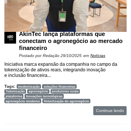
AkinTec lança plataformas que
conectam o agronegócio ao mercado
financeiro
Postado por
Redação
29/10/2025
em
Notícias
Iniciativa marca expansão da companhia no campo da
tokenização de ativos reais, integrando inovação
e inclusão financeira...
Tags:
modernização
soluções financeiras
Tokenização
agronegócio
produtores rurais
plataforma
Inovações tecnológicas
agronegócio moderno
fintechzação do agronegócio
Continue lendo