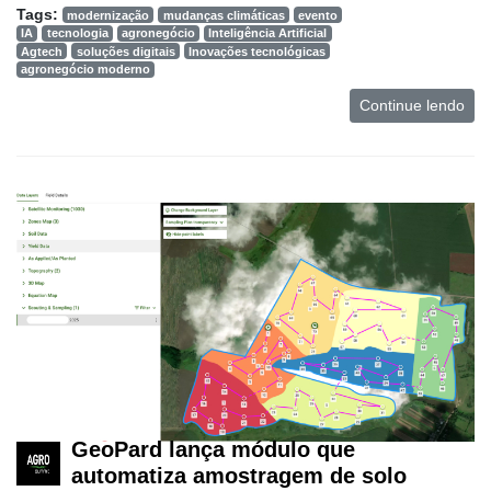
Tags:
modernização
mudanças climáticas
evento
IA
tecnologia
agronegócio
Inteligência Artificial
Agtech
soluções digitais
Inovações tecnológicas
agronegócio moderno
Continue lendo
GeoPard lança módulo que
automatiza amostragem de solo