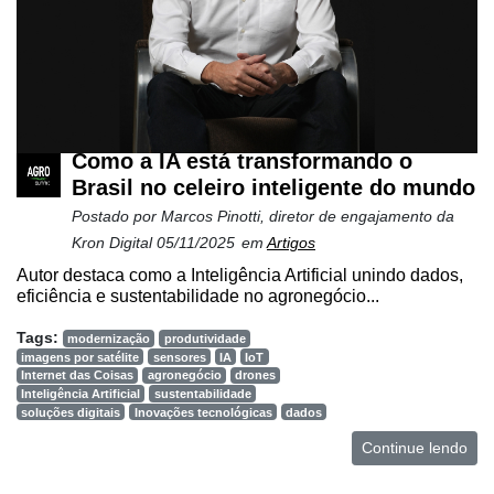
Como a IA está transformando o
Brasil no celeiro inteligente do mundo
Postado por
Marcos Pinotti, diretor de engajamento da
Kron Digital
05/11/2025
em
Artigos
Autor destaca como a Inteligência Artificial unindo dados,
eficiência e sustentabilidade no agronegócio...
Tags:
modernização
produtividade
imagens por satélite
sensores
IA
IoT
Internet das Coisas
agronegócio
drones
Inteligência Artificial
sustentabilidade
soluções digitais
Inovações tecnológicas
dados
Continue lendo