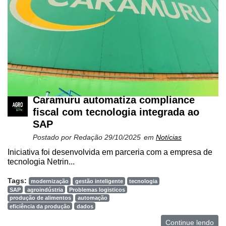
Caramuru automatiza compliance
fiscal com tecnologia integrada ao
SAP
Postado por
Redação
29/10/2025
em
Notícias
Iniciativa foi desenvolvida em parceria com a empresa de
tecnologia Netrin...
Tags:
modernização
gestão inteligente
tecnologia
SAP
agroindústria
Problemas logisticos
produção de alimentos
automação
eficiência da produção
dados
Continue lendo