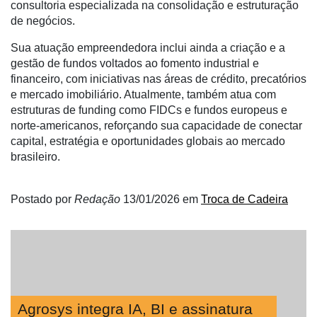
Netrin
consultoria especializada na consolidação e estruturação
de negócios.
Néctar
Sua atuação empreendedora inclui ainda a criação e a
Tecprime
gestão de fundos voltados ao fomento industrial e
Agro
financeiro, com iniciativas nas áreas de crédito, precatórios
e mercado imobiliário. Atualmente, também atua com
Lean
estruturas de funding como FIDCs e fundos europeus e
Way
norte-americanos, reforçando sua capacidade de conectar
Consulting
capital, estratégia e oportunidades globais ao mercado
brasileiro.
Manager
ONE
Postado por
Redação
13/01/2026
em
Troca de Cadeira
CHB
Agrosys integra IA, BI e assinatura