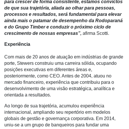
para crescer de forma consistente, estamos convictos
Análise
de que sua trajetória, aliada ao olhar para pessoas,
processos e resultados, será fundamental para elevar
E-
ainda mais o patamar de desempenho da Rodoparaná
Commerce
e do Grupo Timber e conduzir o próximo ciclo de
Informatização
crescimento de nossas empresas”,
afirma Scotti.
da
Experiência
Agricultura
Vertical
Com mais de 20 anos de atuação em indústrias de grande
Software
porte, Stewers construiu uma carreira sólida, ocupando
Empresarial
posições executivas em diferentes áreas e,
posteriormente, como CEO. Antes de 2004, atuou no
Tecnologia
mercado financeiro, experiência que contribuiu para o
para
desenvolvimento de uma visão estratégica, analítica e
Recursos
orientada a resultados.
Hídricos
Ao longo de sua trajetória, acumulou experiência
Membros
internacional, ampliando seu repertório em modelos
globais de gestão e governança corporativa. Em 2014,
Liberali
uniu-se a um grupo de banqueiros para fundar uma