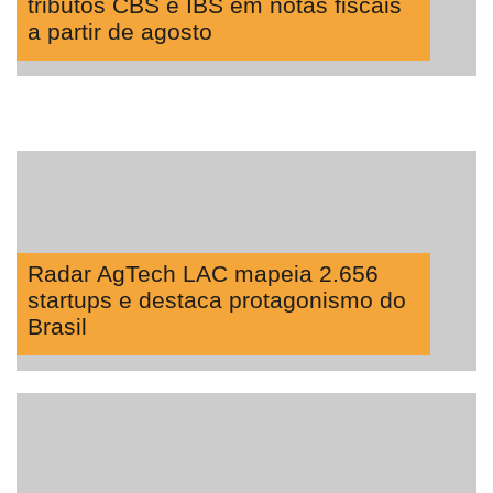
tributos CBS e IBS em notas fiscais
a partir de agosto
Radar AgTech LAC mapeia 2.656
startups e destaca protagonismo do
Brasil