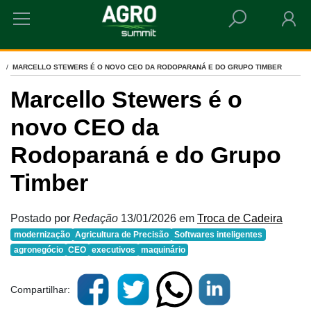
HOME
MARCELLO STEWERS É O NOVO CEO DA RODOPARANÁ E DO GRUPO TIMBER
Marcello Stewers é o
novo CEO da
Rodoparaná e do Grupo
Timber
Postado por
Redação
13/01/2026
em
Troca de Cadeira
modernização
Agricultura de Precisão
Softwares inteligentes
agronegócio
CEO
executivos
maquinário
Compartilhar: