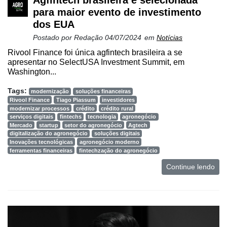
Agfintech brasileira é selecionada
para maior evento de investimento
dos EUA
Postado por
Redação
04/07/2024
em
Notícias
Rivool Finance foi única agfintech brasileira a se
apresentar no SelectUSA Investment Summit, em
Washington...
Tags:
modernização
soluções financeiras
Rivool Finance
Tiago Piassum
investidores
modernizar processos
crédito
crédito rural
serviços digitais
fintechs
tecnologia
agronegócio
Mercado
startup
setor do agronegócio
Agtech
digitalização do agronegócio
soluções digitais
Inovações tecnológicas
agronegócio moderno
ferramentas financeiras
fintechzação do agronegócio
Continue lendo