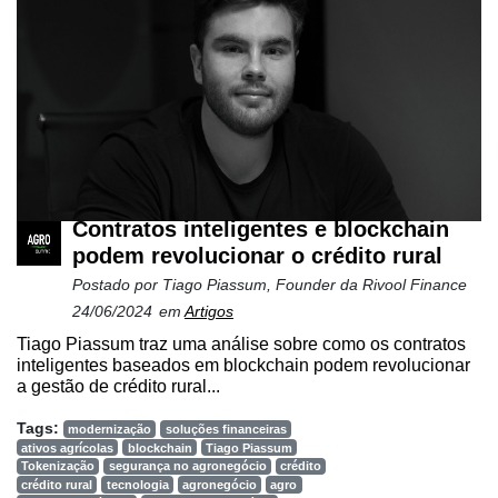
Contratos inteligentes e blockchain
podem revolucionar o crédito rural
Postado por
Tiago Piassum, Founder da Rivool Finance
24/06/2024
em
Artigos
Tiago Piassum traz uma análise sobre como os contratos
inteligentes baseados em blockchain podem revolucionar
a gestão de crédito rural...
Tags:
modernização
soluções financeiras
ativos agrícolas
blockchain
Tiago Piassum
Tokenização
segurança no agronegócio
crédito
crédito rural
tecnologia
agronegócio
agro