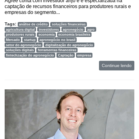
Agree conta com investidor anjo e é especializada na
captação de recursos financeiros para produtores rurais e
empresas do segmento...
Tags:
análise de crédito
soluções financeiras
agricultura digital
investidores
agronegócio
agro
produtores rurais
economia
economia brasileira
Mercado
startup
agronegócio no brasil
setor do agronegócio
digitalização do agronegócio
soluções digitais
ferramentas financeiras
fintechzação do agronegócio
Captação
empresa
Continue lendo