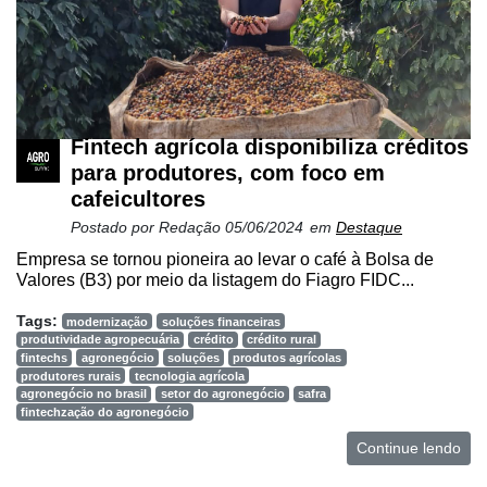
E-
Commerce
Informatização
da
Fintech agrícola disponibiliza créditos
Agricultura
Vertical
para produtores, com foco em
cafeicultores
Software
Postado por
Redação
05/06/2024
em
Destaque
Empresarial
Empresa se tornou pioneira ao levar o café à Bolsa de
Tecnologia
Valores (B3) por meio da listagem do Fiagro FIDC...
para
Tags:
Recursos
modernização
soluções financeiras
produtividade agropecuária
crédito
crédito rural
Hídricos
fintechs
agronegócio
soluções
produtos agrícolas
produtores rurais
tecnologia agrícola
Membros
agronegócio no brasil
setor do agronegócio
safra
fintechzação do agronegócio
Liberali
Continue lendo
Netrin