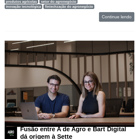
produtos agrícolas
setor do agronegócio
inovação tecnológica
fintechzação do agronegócio
Continue lendo
Cadastre-
se
Minha
conta
Notícias
Destaque
Fusão entre A de Agro e Bart Digital
dá origem à Sette
Mercado