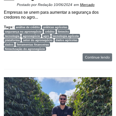
Postado por
Redação
10/06/2024
em
Mercado
Troca
Empresas se unem para aumentar a segurança dos
de
credores no agro...
Cadeira
Tags:
análise de crédito
práticas agrícolas
Artigos
segurança no agronegócio
crédito
fintechs
tecnologia
agronegócio
agro
tecnologia agrícola
Agenda
plataforma
setor do agronegócio
dados agrícolas
dados
ferramentas financeiras
fintechzação do agronegócio
Agricultura
de
Continue lendo
Precisão
Automação
e
Robótica
Conectividade
Dados
e
Análise