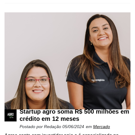
Néctar
Tecprime
Agro
Lean
Way
Consulting
Manager
ONE
CHB
Startup agro soma R$ 500 milhões em
crédito em 12 meses
Postado por
Redação
05/06/2024
em
Mercado