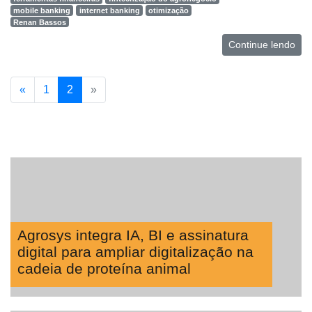
mobile banking
internet banking
otimização
Renan Bassos
Continue lendo
«
1
2
»
Agrosys integra IA, BI e assinatura
digital para ampliar digitalização na
cadeia de proteína animal