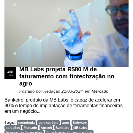
MB Labs projeta R$80 M de
faturamento com fintechzação no
agro
Postado por
Redação
21/03/2024
em
Mercado
Bankeiro, produto da MB Labs, é capaz de acelerar em
80% o tempo de implantação de ferramentas financeiras
em um negócio...
Tags:
tecnologia
agronegócio
agro
Software
soluções
Mercado
Agtech
Bankeiro
MB Labs
ferramentas financeiras
fintechzação do agronegócio