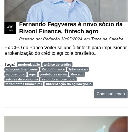
Fernando Fegyveres é novo sócio da
Rivool Finance, fintech agro
Postado por
Redação
10/05/2024
em
Troca de Cadeira
Ex-CEO do Banco Voiter se une à fintech para impulsionar
a tokenização do crédito agrícola brasileiro...
Tags:
modernização
análise de crédito
soluções financeiras
Rivool Finance
Tokenização
agronegócio
agro
produtores rurais
Mercado
setores da economia
setor do agronegócio
ferramentas financeiras
fintechzação do agronegócio
Continue lendo