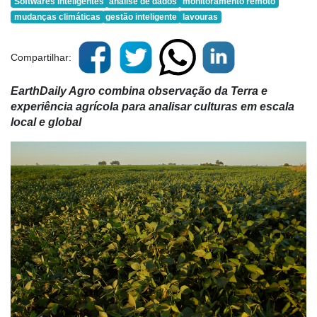
Softwares inteligentes
análise de dados
monitoramento remoto
mudanças climáticas
gestão inteligente
lavouras
Compartilhar:
EarthDaily Agro combina observação da Terra e
experiência agrícola para analisar culturas em escala
local e global