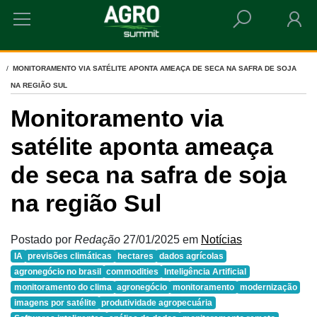
HOME
MONITORAMENTO VIA SATÉLITE APONTA AMEAÇA DE SECA NA SAFRA DE SOJA
NA REGIÃO SUL
Monitoramento via
satélite aponta ameaça
de seca na safra de soja
na região Sul
Postado por
Redação
27/01/2025
em
Notícias
IA
previsões climáticas
hectares
dados agrícolas
agronegócio no brasil
commodities
Inteligência Artificial
monitoramento do clima
agronegócio
monitoramento
modernização
imagens por satélite
produtividade agropecuária