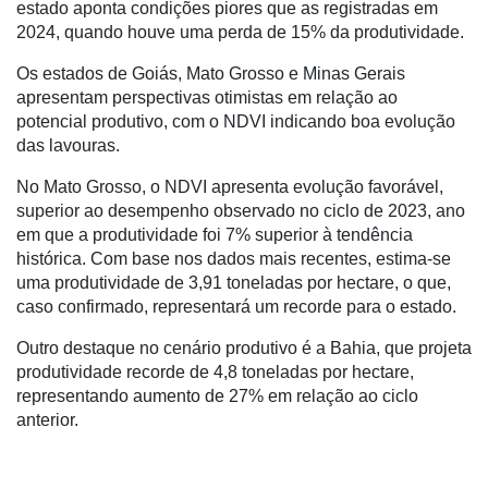
Liberali
estado aponta condições piores que as registradas em
2024, quando houve uma perda de 15% da produtividade.
Netrin
Os estados de Goiás, Mato Grosso e Minas Gerais
Néctar
apresentam perspectivas otimistas em relação ao
potencial produtivo, com o NDVI indicando boa evolução
Tecprime
das lavouras.
Agro
No Mato Grosso, o NDVI apresenta evolução favorável,
Lean
superior ao desempenho observado no ciclo de 2023, ano
Way
em que a produtividade foi 7% superior à tendência
Consulting
histórica. Com base nos dados mais recentes, estima-se
uma produtividade de 3,91 toneladas por hectare, o que,
Manager
caso confirmado, representará um recorde para o estado.
ONE
Outro destaque no cenário produtivo é a Bahia, que projeta
CHB
produtividade recorde de 4,8 toneladas por hectare,
representando aumento de 27% em relação ao ciclo
anterior.