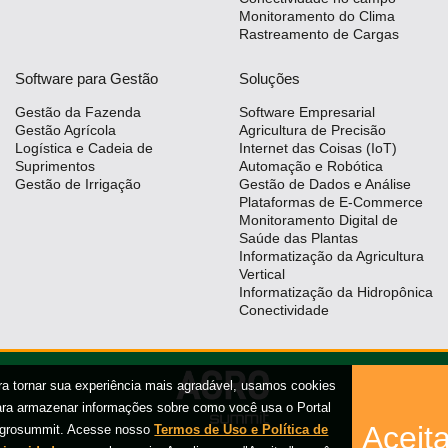
Monitoramento do Clima
Rastreamento de Cargas
Software para Gestão
Soluções
Gestão da Fazenda
Software Empresarial
Gestão Agrícola
Agricultura de Precisão
Logística e Cadeia de
Internet das Coisas (IoT)
Suprimentos
Automação e Robótica
Gestão de Irrigação
Gestão de Dados e Análise
Plataformas de E-Commerce
Monitoramento Digital de
Saúde das Plantas
Informatização da Agricultura
Vertical
Informatização da Hidropônica
Conectividade
ra tornar sua experiência mais agradável, usamos cookies
ara armazenar informações sobre como você usa o Portal
Aceita
grosummit. Acesse nosso
Termos de Uso e Política de