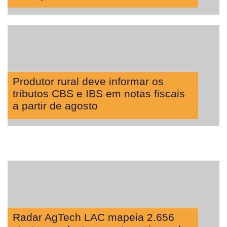
Produtor rural deve informar os
tributos CBS e IBS em notas fiscais
a partir de agosto
Radar AgTech LAC mapeia 2.656