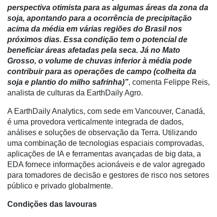
perspectiva otimista para as algumas áreas da zona da
Destaque
soja, apontando para a ocorrência de precipitação
Mercado
acima da média em várias regiões do Brasil nos
próximos dias. Essa condição tem o potencial de
Troca
beneficiar áreas afetadas pela seca. Já no Mato
de
Grosso, o volume de chuvas inferior à média pode
Cadeira
contribuir para as operações de campo (colheita da
soja e plantio do milho safrinha)”
, comenta Felippe Reis,
Artigos
analista de culturas da EarthDaily Agro.
Agenda
A EarthDaily Analytics, com sede em Vancouver, Canadá,
Agricultura
é uma provedora verticalmente integrada de dados,
de
análises e soluções de observação da Terra. Utilizando
Precisão
uma combinação de tecnologias espaciais comprovadas,
aplicações de IA e ferramentas avançadas de big data, a
Automação
EDA fornece informações acionáveis e de valor agregado
e
para tomadores de decisão e gestores de risco nos setores
Robótica
público e privado globalmente.
Conectividade
Condições das lavouras