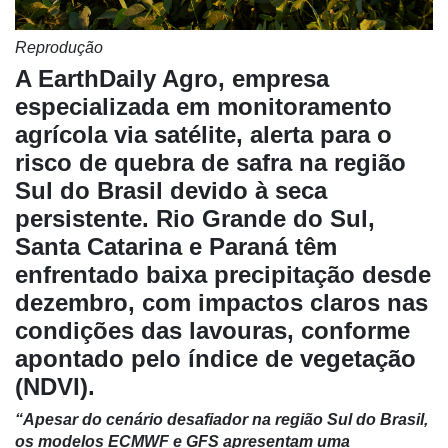
Reprodução
A EarthDaily Agro, empresa
especializada em monitoramento
agrícola via satélite, alerta para o
risco de quebra de safra na região
Sul do Brasil devido à seca
persistente. Rio Grande do Sul,
Cadastre-
Santa Catarina e Paraná têm
se
enfrentado baixa precipitação desde
dezembro, com impactos claros nas
Minha
condições das lavouras, conforme
conta
apontado pelo índice de vegetação
(NDVI).
“Apesar do cenário desafiador na região Sul do Brasil,
Notícias
os modelos ECMWF e GFS apresentam uma