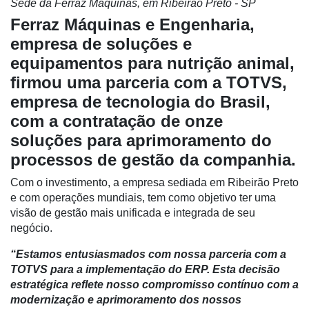
Sede da Ferraz Máquinas, em Ribeirão Preto - SP
Ferraz Máquinas e Engenharia,
empresa de soluções e
equipamentos para nutrição animal,
firmou uma parceria com a TOTVS,
empresa de tecnologia do Brasil,
com a contratação de onze
soluções para aprimoramento do
Cadastre-
processos de gestão da companhia.
se
Com o investimento, a empresa sediada em Ribeirão Preto
e com operações mundiais, tem como objetivo ter uma
Minha
visão de gestão mais unificada e integrada de seu
conta
negócio.
“Estamos entusiasmados com nossa parceria com a
TOTVS para a implementação do ERP. Esta decisão
Notícias
estratégica reflete nosso compromisso contínuo com a
Destaque
modernização e aprimoramento dos nossos