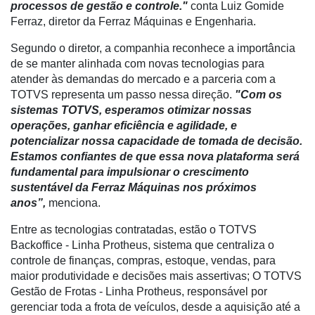
processos de gestão e controle."
conta Luiz Gomide
Mercado
Ferraz, diretor da Ferraz Máquinas e Engenharia.
Troca
Segundo o diretor, a companhia reconhece a importância
de
de se manter alinhada com novas tecnologias para
Cadeira
atender às demandas do mercado e a parceria com a
TOTVS representa um passo nessa direção.
"Com os
Artigos
sistemas TOTVS, esperamos otimizar nossas
operações, ganhar eficiência e agilidade, e
Agenda
potencializar nossa capacidade de tomada de decisão.
Agricultura
Estamos confiantes de que essa nova plataforma será
de
fundamental para impulsionar o crescimento
Precisão
sustentável da Ferraz Máquinas nos próximos
anos”,
menciona.
Automação
e
Entre as tecnologias contratadas, estão o TOTVS
Robótica
Backoffice - Linha Protheus, sistema que centraliza o
controle de finanças, compras, estoque, vendas, para
Conectividade
maior produtividade e decisões mais assertivas; O TOTVS
Gestão de Frotas - Linha Protheus, responsável por
Dados
gerenciar toda a frota de veículos, desde a aquisição até a
e