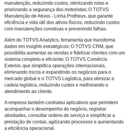
manutenção, reduzindo custos, otimizando rotas e
Análise
priorizando a segurança dos motoristas; O TOTVS
E-
Manutenção de Ativos - Linha Protheus, que garante
Commerce
eficiência e vida útil dos ativos físicos, reduzindo custos
com manutenções corretivas e prevenindo falhas.
Informatização
da
Além do TOTVS Analytics, ferramenta que transforma
Agricultura
dados em insights estratégicos; O TOTVS CRM, que
Vertical
possibilita aumentar as vendas e fidelizar clientes com um
sistema completo e eficiente; O TOTVS Comércio
Software
Exterior, que simplifica operações internacionais,
Empresarial
eliminando riscos e expandindo os negócios para o
mercado global e o TOTVS Logística, para otimizar a
Tecnologia
cadeia logística, reduzindo custos e melhorando o
para
atendimento ao cliente.
Recursos
Hídricos
A empresa também contratou aplicativos que permitem
acompanhar o desempenho do negócio, registrar
Membros
atividades, consultar ordens de serviço e simplificar a
prestação de contas, agilizando processos e aumentando
Liberali
a eficiência operacional.