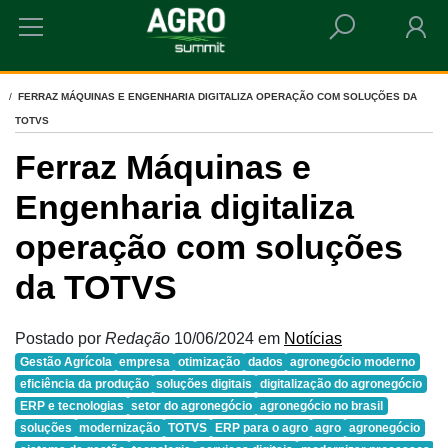
HOME
FERRAZ MÁQUINAS E ENGENHARIA DIGITALIZA OPERAÇÃO COM SOLUÇÕES DA
TOTVS
Ferraz Máquinas e
Engenharia digitaliza
operação com soluções
da TOTVS
Postado por
Redação
10/06/2024
em
Notícias
Gestão Agrícola
empresa
otimização
dados
agronegócio moderno
eficiência da produção
soluções digitais
digitalização do agronegócio
ERP e tecnologias
setor do agronegócio
agronegócio no brasil
soluções
modernização
TOTVS
ERP para o agro
agro
agronegócio