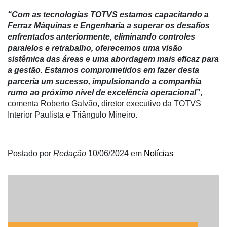
Netrin
“Com as tecnologias TOTVS estamos capacitando a
Néctar
Ferraz Máquinas e Engenharia a superar os desafios
enfrentados anteriormente, eliminando controles
Tecprime
paralelos e retrabalho, oferecemos uma visão
Agro
sistêmica das áreas e uma abordagem mais eficaz para
a gestão. Estamos comprometidos em fazer desta
Lean
parceria um sucesso, impulsionando a companhia
Way
rumo ao próximo nível de excelência operacional”
,
Consulting
comenta Roberto Galvão, diretor executivo da TOTVS
Interior Paulista e Triângulo Mineiro.
Manager
ONE
CHB
Postado por
Redação
10/06/2024
em
Notícias