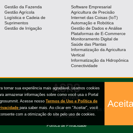
Gestão da Fazenda
Software Empresarial
Gestão Agrícola
Agricultura de Precisão
Logística e Cadeia de
Internet das Coisas (IoT)
Suprimentos
Automação e Robótica
Gestão de Irrigação
Gestão de Dados e Análise
Plataformas de E-Commerce
Monitoramento Digital de
Saúde das Plantas
Informatização da Agricultura
Vertical
Informatização da Hidropônica
Conectividade
ra tornar sua experiência mais agradável, usamos cookies
ara armazenar informações sobre como você usa o Portal
Aceita
grosummit. Acesse nosso
Termos de Uso e Política de
rivacidade
para saber mais. Ao clicar em "Aceitar", você
iX Tecnologia e Educação Ltda. Todos os direitos
consente com a otimização do site pelo uso de cookies.
reservados.
Política de Privacidade