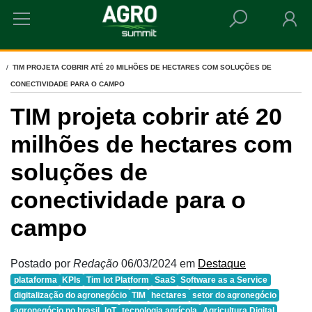
HOME
TIM PROJETA COBRIR ATÉ 20 MILHÕES DE HECTARES COM SOLUÇÕES DE
CONECTIVIDADE PARA O CAMPO
TIM projeta cobrir até 20
milhões de hectares com
soluções de
conectividade para o
campo
Postado por
Redação
06/03/2024
em
Destaque
plataforma
KPIs
Tim Iot Platform
SaaS
Software as a Service
digitalização do agronegócio
TIM
hectares
setor do agronegócio
agronegócio no brasil
IoT
tecnologia agrícola
Agricultura Digital