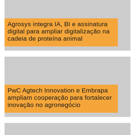
Tecprime
Agro
Lean
Agrosys integra IA, BI e assinatura
Way
digital para ampliar digitalização na
Consulting
cadeia de proteína animal
Manager
ONE
CHB
PwC Agtech Innovation e Embrapa
ampliam cooperação para fortalecer
inovação no agronegócio