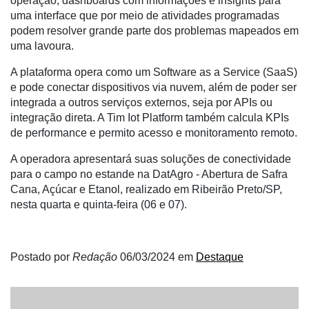
operação, dashboards com informações e insights para
Commerce
uma interface que por meio de atividades programadas
Informatização
podem resolver grande parte dos problemas mapeados em
da
uma lavoura.
Agricultura
A plataforma opera como um Software as a Service (SaaS)
Vertical
e pode conectar dispositivos via nuvem, além de poder ser
Software
integrada a outros serviços externos, seja por APIs ou
Empresarial
integração direta. A Tim Iot Platform também calcula KPIs
de performance e permito acesso e monitoramento remoto.
Tecnologia
para
A operadora apresentará suas soluções de conectividade
Recursos
para o campo no estande na
DatAgro - Abertura de Safra
Hídricos
Cana, Açúcar e Etanol
, realizado em Ribeirão Preto/SP,
nesta quarta e quinta-feira (06 e 07).
Membros
Liberali
Postado por
Redação
06/03/2024
em
Destaque
Netrin
Néctar