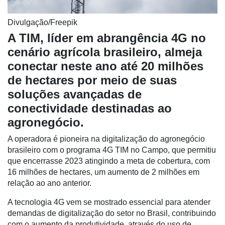
Divulgação/Freepik
A TIM, líder em abrangência 4G no
cenário agrícola brasileiro, almeja
conectar neste ano até 20 milhões
Cadastre-
de hectares por meio de suas
se
soluções avançadas de
conectividade destinadas ao
Minha
conta
agronegócio.
A operadora é pioneira na digitalização do agronegócio
brasileiro com o programa
4G TIM no Campo
, que permitiu
Notícias
que encerrasse 2023 atingindo a meta de cobertura, com
16 milhões de hectares, um aumento de 2 milhões em
Destaque
relação ao ano anterior.
Mercado
A tecnologia 4G vem se mostrado essencial para atender
demandas de digitalização do setor no Brasil, contribuindo
Troca
com o aumento da produtividade, através do uso de