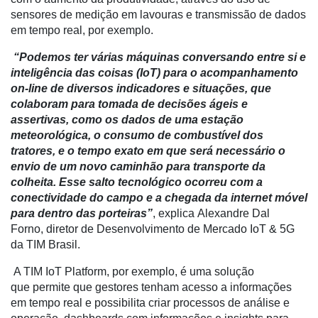
de
sensores de medição em lavouras e transmissão de dados
Cadeira
em tempo real, por exemplo.
Artigos
“Podemos ter várias máquinas conversando entre si e
inteligência das coisas (IoT) para o acompanhamento
Agenda
on-line de diversos indicadores e situações, que
Agricultura
colaboram para tomada de decisões ágeis e
de
assertivas, como os dados de uma estação
Precisão
meteorológica, o consumo de combustível dos
tratores, e o tempo exato em que será necessário o
Automação
envio de um novo caminhão para transporte da
e
colheita. Esse salto tecnológico ocorreu com a
Robótica
conectividade do campo e a chegada da internet móvel
para dentro das porteiras”
, explica Alexandre Dal
Conectividade
Forno, diretor de Desenvolvimento de Mercado IoT & 5G
da TIM Brasil.
Dados
e
A TIM IoT Platform,
por exemplo, é uma solução
Análise
que
permite que gestores tenham acesso a informações
em tempo real e p
ossibilita criar processos de análise e
E-