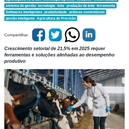
sistema de gestão
tecnologia
leite
produção de leite
ferramenta
Softwares inteligentes
produtividade
práticas sustentáveis
gestão inteligente
Agricultura de Precisão
Compartilhar:
Crescimento setorial de 21,5% em 2025 requer
ferramentas e soluções alinhadas ao desempenho
produtivo