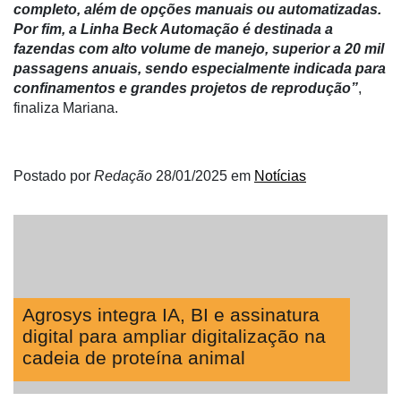
completo, além de opções manuais ou automatizadas.
Néctar
Por fim, a Linha Beck Automação é destinada a
fazendas com alto volum
e de manejo, superior a 20 mil
Tecprime
passagens anuais, sendo especialmente indicada para
Agro
confinamentos e grandes projetos de reprodução”
,
finaliza Mariana.
Lean
Way
Consulting
Postado por
Redação
28/01/2025
em
Notícias
Manager
ONE
CHB
Agrosys integra IA, BI e assinatura
digital para ampliar digitalização na
cadeia de proteína animal