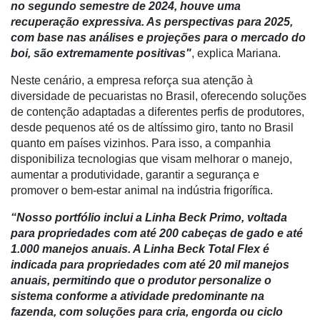
no segundo semestre de 2024, houve uma
recuperação expressiva. As perspectivas para 2025,
E-
com base nas análises e projeções para o mercado do
Commerce
boi, são extremamente positivas"
, explica Mariana.
Informatização
Neste cenário, a empresa reforça sua atenção à
da
diversidade de pecuaristas no Brasil, oferecendo soluções
Agricultura
de contenção adaptadas a diferentes perfis de produtores,
Vertical
desde pequenos até os de altíssimo giro, tanto no Brasil
Software
quanto em países vizinhos. Para isso, a companhia
Empresarial
disponibiliza tecnologias que visam melhorar o manejo,
aumentar a produtividade, garantir a segurança e
Tecnologia
promover o bem-estar animal na indústria frigorífica.
para
Recursos
“Nosso portfólio inclui a Linha Beck Primo, voltada
Hídricos
para propriedades com até 200 cabeças de gado e até
1.000 manejos anuais. A Linha Beck Total Flex é
Membros
indicada para propriedades com até 20 mil manejos
anuais, permitindo que o produtor personalize o
Liberali
sistema conforme a atividade predominante na
fazenda, com soluções para cria, engorda ou ciclo
Netrin