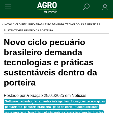
HOME
NOVO CICLO PECUÁRIO BRASILEIRO DEMANDA TECNOLOGIAS E PRÁTICAS
SUSTENTÁVEIS DENTRO DA PORTEIRA
Novo ciclo pecuário
brasileiro demanda
tecnologias e práticas
sustentáveis dentro da
porteira
Postado por
Redação
28/01/2025
em
Notícias
Software
rebanho
ferramentas inteligentes
Inovações tecnológicas
pecuaristas
pecuária brasileira
gado de corte
sustentabilidade
agronegócio no brasil
tecnologia agrícola
soluções
modernização