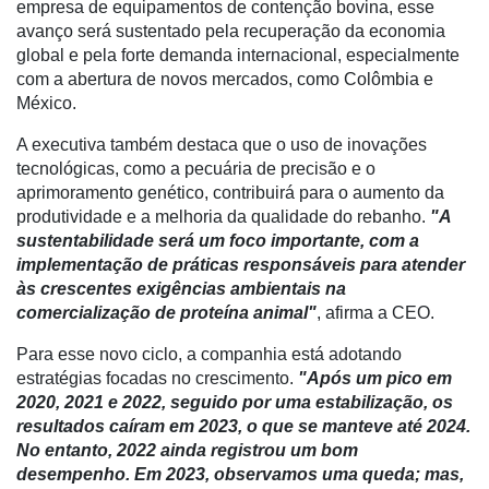
Mercado
empresa de equipamentos de contenção bovina, esse
avanço será sustentado pela recuperação da economia
Troca
global e pela forte demanda internacional, especialmente
de
com a abertura de novos mercados, como Colômbia e
Cadeira
México.
Artigos
A executiva também destaca que o uso de inovações
tecnológicas, como a pecuária de precisão e o
Agenda
aprimoramento genético, contribuirá para o aumento da
Agricultura
produtividade e a melhoria da qualidade do rebanho.
"A
de
sustentabilidade será um foco importante, com a
Precisão
implementação de práticas responsáveis para atender
às crescentes exigências ambientais na
Automação
comercialização de proteína animal"
, afirma a CEO.
e
Robótica
Para esse novo ciclo, a companhia está adotando
estratégias focadas no crescimento.
"Após um pico em
Conectividade
2020, 2021 e 2022, seguido por uma estabilização, os
resultados caíram em 2023, o que se manteve até 2024.
Dados
No entanto, 2022 ainda registrou um bom
e
desempenho. Em 2023, observamos uma queda; mas,
Análise