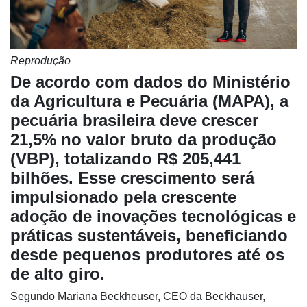
Reprodução
De acordo com dados do Ministério
da Agricultura e Pecuária (MAPA), a
pecuária brasileira deve crescer
Cadastre-
21,5% no valor bruto da produção
se
(VBP), totalizando R$ 205,441
bilhões. Esse crescimento será
Minha
impulsionado pela crescente
conta
adoção de inovações tecnológicas e
práticas sustentáveis, beneficiando
desde pequenos produtores até os
Notícias
de alto giro.
Destaque
Segundo Mariana Beckheuser, CEO da Beckhauser,