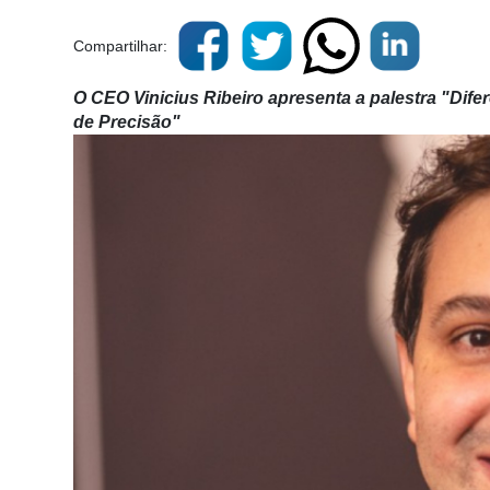
Compartilhar:
O CEO Vinicius Ribeiro apresenta a palestra "Dife
de Precisão"
Cadastre-
se
Minha
conta