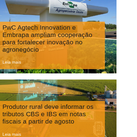
PwC Agtech Innovation e
Embrapa ampliam cooperação
para fortalecer inovação no
agronegócio
Leia mais
Produtor rural deve informar os
tributos CBS e IBS em notas
fiscais a partir de agosto
Leia mais