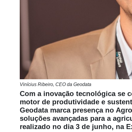
Notícias
Destaque
Mercado
Troca
de
Cadeira
Artigos
Agenda
Vinícius Ribeiro, CEO da Geodata
Agricultura
Com a inovação tecnológica se c
de
Precisão
motor de produtividade e susten
Geodata marca presença no Agr
Automação
soluções avançadas para a agricul
e
Robótica
realizado no dia 3 de junho, n