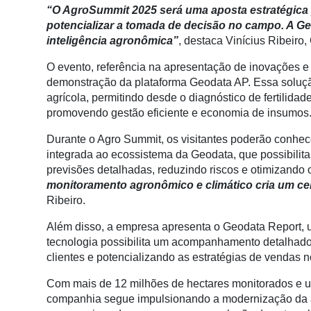
Conectividade
“O AgroSummit 2025 será uma aposta estratégica
potencializar a tomada de decisão no campo. A Geo
Dados
inteligência agronômica”
, destaca Vinícius Ribeiro
e
Análise
O evento, referência na apresentação de inovações e
demonstração da plataforma Geodata AP. Essa soluç
E-
agrícola, permitindo desde o diagnóstico de fertilid
Commerce
promovendo gestão eficiente e economia de insumos
Informatização
Durante o Agro Summit, os visitantes poderão conhece
da
integrada ao ecossistema da Geodata, que possibilit
Agricultura
previsões detalhadas, reduzindo riscos e otimizando o
Vertical
monitoramento agronômico e climático cria um cen
Ribeiro.
Software
Empresarial
Além disso, a empresa apresenta o Geodata Report,
tecnologia possibilita um acompanhamento detalhado 
Tecnologia
clientes e potencializando as estratégias de vendas 
para
Recursos
Com mais de 12 milhões de hectares monitorados e um
Hídricos
companhia segue impulsionando a modernização da ag