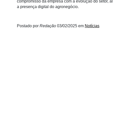
compromisso da empresa com a evolução do setor, al
Membros
a presença digital do agronegócio.
Liberali
Netrin
Postado por
Redação
03/02/2025
em
Notícias
Néctar
Tecprime
Agro
Lean
Way
Consulting
Manager
ONE
CHB