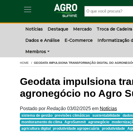
Notícias
Destaque
Mercado
Troca de Cadeira
Dados e Análise
E-Commerce
Informatização d
Membros
HOME
GEODATA IMPULSIONA TRANSFORMAÇÃO DIGITAL DO AGRONEGÓC
Geodata impulsiona tra
agronegócio no Agro S
Postado por
Redação
03/02/2025
em
Notícias
sistema de gestão
previsões climáticas
sustentabilidade
dados
monitoramento do clima
AgroSummit
agronegócio
modernizaç
agricultura digital
produtividade agropecuária
produtividade
Agr