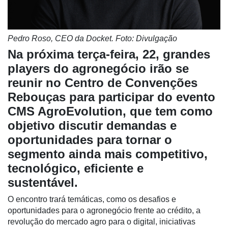
Pedro Roso, CEO da Docket.
Foto: Divulgação
Na próxima terça-feira, 22, grandes
players do agronegócio irão se
Cadastre-
reunir no Centro de Convenções
se
Rebouças para participar do evento
CMS AgroEvolution, que tem como
Minha
objetivo discutir demandas e
conta
oportunidades para tornar o
segmento ainda mais competitivo,
tecnológico, eficiente e
Notícias
sustentável.
Destaque
O encontro trará temáticas, como os desafios e
Mercado
oportunidades para o agronegócio frente ao crédito, a
revolução do mercado agro para o digital, iniciativas
Troca