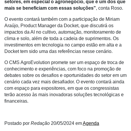
setores, em especial o agronegócio, que é um dos que
Commerce
mais se beneficiam com essas soluções"
,
conta Roso.
Informatização
O evento contará também com a participação de Miriam
da
Araújo, Product Manager da Docket, que discutirá os
Agricultura
impactos da AI no cultivo, automação, monitoramento de
Vertical
clima e solo, além de toda a cadeia de suprimentos. Os
Software
investimentos em tecnologia no campo estão em alta e a
Empresarial
Docket tem sido uma das referências nesse cenário.
Tecnologia
O CMS AgroEvolution promete ser um espaço de troca de
para
conhecimento e experiências, com foco na promoção de
Recursos
debates sobre os desafios e oportunidades do setor em um
Hídricos
cenário cada vez mais desafiador. O evento contará ainda
com espaço para expositores, em que os congressistas
Membros
terão acesso às mais inovadoras soluções tecnológicas e
financeiras.
Liberali
Netrin
Postado por
Redação
20/05/2024
em
Agenda
Néctar