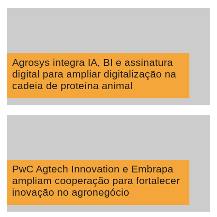
Tecprime
Agro
Lean
Way
Consulting
Agrosys integra IA, BI e assinatura
digital para ampliar digitalização na
Manager
cadeia de proteína animal
ONE
CHB
PwC Agtech Innovation e Embrapa
ampliam cooperação para fortalecer
inovação no agronegócio