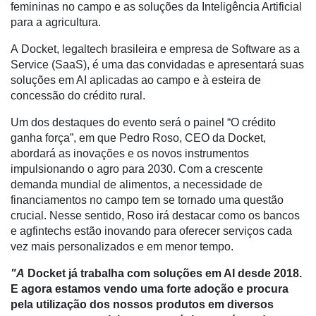
femininas no campo e as soluções da Inteligência Artificial
de
para a agricultura.
Cadeira
A
Docket
, legaltech brasileira e empresa de Software as a
Artigos
Service (SaaS), é uma das convidadas e apresentará suas
soluções em AI aplicadas ao campo e à esteira de
Agenda
concessão do crédito rural.
Agricultura
Um dos destaques do evento será o painel “O crédito
de
ganha força”, em que Pedro Roso, CEO da Docket,
Precisão
abordará as inovações e os novos instrumentos
Automação
impulsionando o agro para 2030. Com a crescente
e
demanda mundial de alimentos, a necessidade de
Robótica
financiamentos no campo tem se tornado uma questão
crucial. Nesse sentido, Roso irá destacar como os bancos
Conectividade
e agfintechs estão inovando para oferecer serviços cada
vez mais personalizados e em menor tempo.
Dados
e
"A
Docket já trabalha com soluções em AI desde 2018.
Análise
E agora estamos vendo uma forte adoção e procura
pela utilização dos nossos produtos em diversos
E-