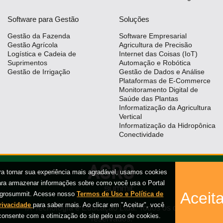
Software para Gestão
Soluções
Gestão da Fazenda
Software Empresarial
Gestão Agrícola
Agricultura de Precisão
Logística e Cadeia de
Internet das Coisas (IoT)
Suprimentos
Automação e Robótica
Gestão de Irrigação
Gestão de Dados e Análise
Plataformas de E-Commerce
Monitoramento Digital de
Saúde das Plantas
Informatização da Agricultura
Vertical
Informatização da Hidropônica
Conectividade
ra tornar sua experiência mais agradável, usamos cookies
ara armazenar informações sobre como você usa o Portal
Aceita
grosummit. Acesse nosso
Termos de Uso e Política de
rivacidade
para saber mais. Ao clicar em "Aceitar", você
iX Tecnologia e Educação Ltda. Todos os direitos
consente com a otimização do site pelo uso de cookies.
reservados.