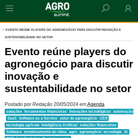
HOME
EVENTO REÚNE PLAYERS DO AGRONEGÓCIO PARA DISCUTIR INOVAÇÃO E
SUSTENTABILIDADE NO SETOR
Evento reúne players do
agronegócio para discutir
inovação e
sustentabilidade no setor
Postado por
Redação
20/05/2024
em
Agenda
soluções
ferramentas financeiras
Inovações tecnológicas
automação
SaaS
Software as a Service
setor do agronegócio
CEO
tecnologia agrícola
Inteligência Artificial
soluções financeiras
Software
monitoramento do clima
agro
agronegócio
tecnologia
IA