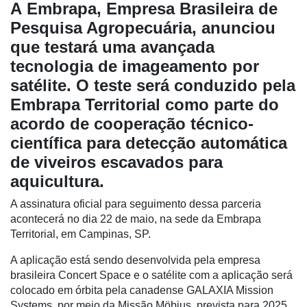
A Embrapa, Empresa Brasileira de
Pesquisa Agropecuária, anunciou
que
testará uma avançada
tecnologia de imageamento por
satélite. O teste será conduzido pela
Embrapa Territorial como parte do
acordo de cooperação técnico-
científica para detecção automática
de viveiros escavados para
aquicultura.
Cadastre-
se
A assinatura oficial para seguimento dessa parceria
acontecerá no dia 22 de maio, na sede da Embrapa
Territorial, em Campinas, SP.
Minha
conta
A aplicação está sendo desenvolvida pela empresa
brasileira Concert Space e o satélite com a aplicação será
colocado em órbita pela canadense GALAXIA Mission
Systems, por meio da Missão Möbius, prevista para 2025.
Notícias