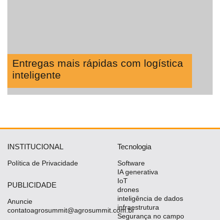
Entregas mais rápidas com logística
inteligente
INSTITUCIONAL
Tecnologia
Política de Privacidade
Software
IA generativa
IoT
PUBLICIDADE
drones
inteligência de dados
Anuncie
infraestrutura
contatoagrosummit@agrosummit.com.br
Segurança no campo