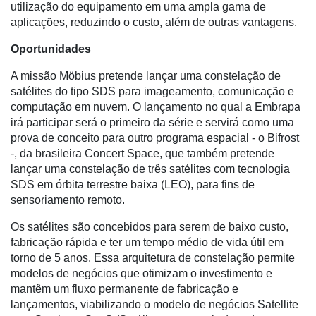
utilização do equipamento em uma ampla gama de
Dados
aplicações, reduzindo o custo, além de outras vantagens.
e
Oportunidades
Análise
A missão Möbius pretende lançar uma constelação de
E-
satélites do tipo SDS para imageamento, comunicação e
Commerce
computação em nuvem. O lançamento no qual a Embrapa
Informatização
irá participar será o primeiro da série e servirá como uma
da
prova de conceito para outro programa espacial - o Bifrost
Agricultura
-, da brasileira Concert Space, que também pretende
Vertical
lançar uma constelação de três satélites com tecnologia
SDS em órbita terrestre baixa (LEO), para fins de
Software
sensoriamento remoto.
Empresarial
Os satélites são concebidos para serem de baixo custo,
Tecnologia
fabricação rápida e ter um tempo médio de vida útil em
para
torno de 5 anos. Essa arquitetura de constelação permite
Recursos
modelos de negócios que otimizam o investimento e
Hídricos
mantêm um fluxo permanente de fabricação e
lançamentos, viabilizando o modelo de negócios Satellite
Membros