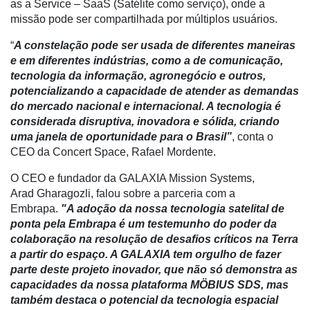
as a Service – SaaS (Satélite como serviço), onde a
Liberali
missão pode ser compartilhada por múltiplos usuários.
Netrin
“
A constelação pode ser usada de diferentes maneiras
e em diferentes indústrias, como a de comunicação,
Néctar
tecnologia da informação, agronegócio e outros,
potencializando a capacidade de atender as demandas
Tecprime
do mercado nacional e internacional. A tecnologia é
Agro
considerada disruptiva, inovadora e sólida, criando
uma janela de oportunidade para o Brasil”
, conta o
Lean
CEO da Concert Space, Rafael Mordente.
Way
Consulting
O CEO e fundador da GALAXIA Mission Systems,
Arad Gharagozli, falou sobre a parceria com a
Manager
Embrapa.
"A adoção da nossa tecnologia satelital de
ONE
ponta pela Embrapa é um testemunho do poder da
CHB
colaboração na resolução de desafios críticos na Terra
a partir do espaço. A GALAXIA tem orgulho de fazer
parte deste projeto inovador, que não só demonstra as
capacidades da nossa plataforma MÖBIUS SDS, mas
também destaca o potencial da tecnologia espacial