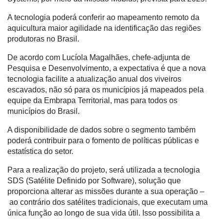
A tecnologia poderá conferir ao mapeamento remoto da
Destaque
aquicultura maior agilidade na identificação das regiões
Mercado
produtoras no Brasil.
Troca
De acordo com Lucíola Magalhães, chefe-adjunta de
de
Pesquisa e Desenvolvimento, a expectativa é que a nova
Cadeira
tecnologia facilite a atualização anual dos viveiros
escavados, não só para os municípios já mapeados pela
Artigos
equipe da Embrapa Territorial, mas para todos os
municípios do Brasil.
Agenda
A disponibilidade de dados sobre o segmento também
Agricultura
poderá contribuir para o fomento de políticas públicas e
de
estatística do setor.
Precisão
Para a realização do projeto, será utilizada a tecnologia
Automação
SDS (Satélite Definido por Software), solução que
e
proporciona alterar as missões durante a sua operação –
Robótica
ao contrário dos satélites tradicionais, que executam uma
única função ao longo de sua vida útil. Isso possibilita a
Conectividade