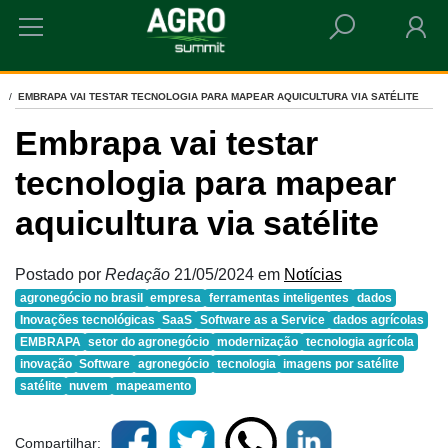
HOME
EMBRAPA VAI TESTAR TECNOLOGIA PARA MAPEAR AQUICULTURA VIA SATÉLITE
Embrapa vai testar
tecnologia para mapear
aquicultura via satélite
Postado por
Redação
21/05/2024
em
Notícias
agronegócio no brasil
empresa
ferramentas inteligentes
dados
Inovações tecnológicas
SaaS
Software as a Service
dados agrícolas
EMBRAPA
setor do agronegócio
modernização
tecnologia agrícola
inovação
Software
agronegócio
tecnologia
imagens por satélite
satélite
nuvem
mapeamento
Compartilhar: