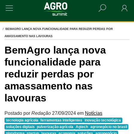
HOME
BEMAGRO LANÇA NOVA FUNCIONALIDADE PARA REDUZIR PERDAS POR
AMASSAMENTO NAS LAVOURAS
BemAgro lança nova
funcionalidade para
reduzir perdas por
amassamento nas
lavouras
Postado por
Redação
27/09/2024
em
Notícias
tecnologia agrícola
ferramentas inteligentes
inovação tecnológica
soluções digitais
pulverização agrícola
Agtech
agronegócio no brasil
plataforma
startup
lavouras
economia
soluções
agronegócio