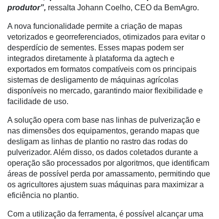
Artigos
produtor”,
ressalta Johann Coelho, CEO da BemAgro.
Agenda
A nova funcionalidade permite a criação de mapas
vetorizados e georreferenciados, otimizados para evitar o
Agricultura
desperdício de sementes. Esses mapas podem ser
de
integrados diretamente à plataforma da agtech e
Precisão
exportados em formatos compatíveis com os principais
sistemas de desligamento de máquinas agrícolas
Automação
disponíveis no mercado, garantindo maior flexibilidade e
e
facilidade de uso.
Robótica
A solução opera com base nas linhas de pulverização e
Conectividade
nas dimensões dos equipamentos, gerando mapas que
desligam as linhas de plantio no rastro das rodas do
Dados
pulverizador. Além disso, os dados coletados durante a
e
operação são processados por algoritmos, que identificam
Análise
áreas de possível perda por amassamento, permitindo que
E-
os agricultores ajustem suas máquinas para maximizar a
Commerce
eficiência no plantio.
Informatização
Com a utilização da ferramenta, é possível alcançar uma