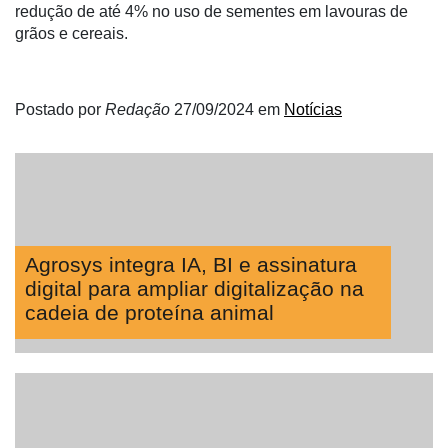
da
redução de até 4% no uso de sementes em lavouras de
Agricultura
grãos e cereais.
Vertical
Software
Postado por
Redação
27/09/2024
em
Notícias
Empresarial
Tecnologia
para
Recursos
Hídricos
Membros
Agrosys integra IA, BI e assinatura
digital para ampliar digitalização na
Liberali
cadeia de proteína animal
Netrin
Néctar
Tecprime
Agro