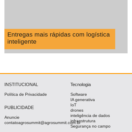
Entregas mais rápidas com logística
inteligente
INSTITUCIONAL
Tecnologia
Política de Privacidade
Software
IA generativa
IoT
PUBLICIDADE
drones
inteligência de dados
Anuncie
infraestrutura
contatoagrosummit@agrosummit.com.br
Segurança no campo