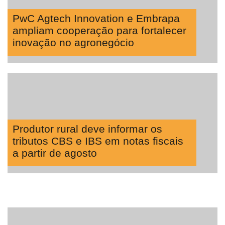
Lean
PwC Agtech Innovation e Embrapa
Way
ampliam cooperação para fortalecer
Consulting
inovação no agronegócio
Manager
ONE
CHB
Produtor rural deve informar os
tributos CBS e IBS em notas fiscais
a partir de agosto