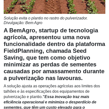
Solução evita o plantio no rastro do pulverizador.
Cadastre-
Divulgação: Bem Agro
se
A BemAgro,
startup de tecnologia
agrícola,
apresentou uma nova
Minha
funcionalidade dentro da plataforma
conta
FieldPlanning, chamada Seed
Saving, que tem como objetivo
minimizar as perdas de sementes
Notícias
causadas por amassamento durante
Destaque
a pulverização nas lavouras.
Mercado
A solução ajusta as operações agrícolas aos limites dos
talhões e às especificações dos equipamentos de
Troca
pulverização e plantio.
“Essa inovação traz mais
de
eficiência operacional e minimiza o desperdício de
Cadeira
sementes, que têm um custo elevado para o