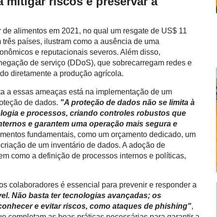
mitigar riscos e preservar a
r de alimentos em 2021, no qual um resgate de US$ 11
 três países, ilustram como a ausência de uma
onômicos e reputacionais severos. Além disso,
e negação de serviço (DDoS), que sobrecarregam redes e
do diretamente a produção agrícola.
osta a essas ameaças está na implementação de um
roteção de dados.
"A proteção de dados não se limita à
logia e processos, criando controles robustos que
internos e garantem uma operação mais segura e
elementos fundamentais, como um orçamento dedicado, um
 criação de um inventário de dados. A adoção de
 como a definição de processos internos e políticas,
os colaboradores é essencial para prevenir e responder a
el. Não basta ter tecnologias avançadas; os
onhecer e evitar riscos, como ataques de phishing"
,
nuo completam as boas práticas necessárias para garantir a