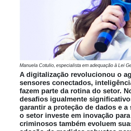
Notícias
Destaque
Mercado
Troca
de
Cadeira
Artigos
Manuela Cotulio, especialista em adequação à Lei G
A digitalização revolucionou o 
Agenda
sensores conectados, inteligência
Agricultura
fazem parte da rotina do setor. 
de
desafios igualmente significativo
Precisão
garantir a proteção de dados e 
Automação
o setor investe em inovação para
e
criminosos também evoluem suas 
Robótica