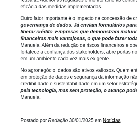
Membros
eficácia das medidas implementadas.
Liberali
Outro fator importante é o impacto na concessão de cr
governança de dados. Já enviam formulários para 
Netrin
liberar crédito. Empresas que demonstram matur
Néctar
financeiras mais vantajosas, o que pode fazer to
Manuela. Além da redução de riscos financeiros e ope
Tecprime
fortalece a confiança dos stakeholders, abre portas 
Agro
em um ambiente cada vez mais exigente.
Lean
No agronegócio, dados são ativos valiosos. Quem ent
Way
em proteção de dados e segurança da informação não
Consulting
credibilidade e sustentabilidade em um setor estraté
pela tecnologia, mas sem proteção, o avanço pode 
Manager
Manuela.
ONE
CHB
Postado por
Redação
30/01/2025
em
Notícias