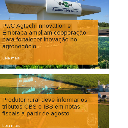
PwC Agtech Innovation e
Embrapa ampliam cooperação
para fortalecer inovação no
agronegócio
Leia mais
Produtor rural deve informar os
tributos CBS e IBS em notas
fiscais a partir de agosto
Leia mais