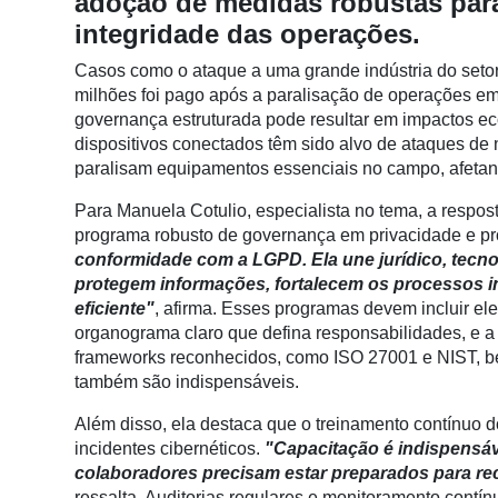
adoção de medidas robustas para 
Conectividade
integridade das operações.
Dados
Casos como o ataque a uma grande indústria do seto
e
milhões foi pago após a paralisação de operações em
Análise
governança estruturada pode resultar em impactos ec
dispositivos conectados têm sido alvo de ataques d
E-
paralisam equipamentos essenciais no campo, afetan
Commerce
Para Manuela Cotulio, especialista no tema, a resp
Informatização
programa robusto de governança em privacidade e p
da
conformidade com a LGPD. Ela une jurídico, tecno
Agricultura
protegem informações, fortalecem os processos 
Vertical
eficiente"
, afirma. Esses programas devem incluir 
Software
organograma claro que defina responsabilidades, e a
Empresarial
frameworks reconhecidos, como ISO 27001 e NIST, bem
também são indispensáveis.
Tecnologia
para
Além disso, ela destaca que o treinamento contínuo d
Recursos
incidentes cibernéticos.
"Capacitação é indispensáv
Hídricos
colaboradores precisam estar preparados para rec
ressalta. Auditorias regulares e monitoramento contí