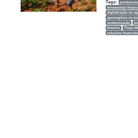
Tags:
produtores
ferramentas financ
digitalização do a
agronegócio no bra
modernização
in
fintechs
Thays M
soluções financeir
Cadastre-
se
Minha
conta