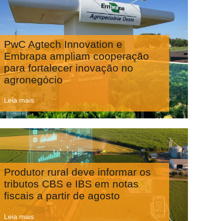
PwC Agtech Innovation e
Embrapa ampliam cooperação
para fortalecer inovação no
agronegócio
Leia mais
Produtor rural deve informar os
tributos CBS e IBS em notas
fiscais a partir de agosto
Leia mais