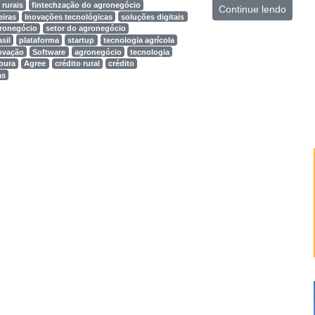
 rurais
fintechzação do agronegócio
Continue lendo
eiras
Inovações tecnológicas
soluções digitais
gronegócio
setor do agronegócio
sil
plataforma
startup
tecnologia agrícola
ovação
Software
agronegócio
tecnologia
oura
Agree
crédito rural
crédito
as