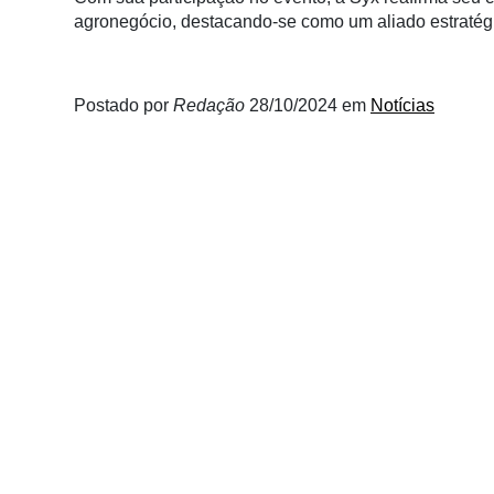
Membros
agronegócio, destacando-se como um aliado estratégic
Liberali
Netrin
Postado por
Redação
28/10/2024
em
Notícias
Néctar
Tecprime
Agro
Lean
Way
Consulting
Manager
ONE
CHB