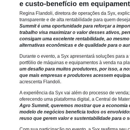
e custo-benefício em equipamen
Conectividade
Regina Flandoli, diretora de operações da Syx, expli
Dados
transparente e de alta rentabilidade para quem desej
e
Summit é uma oportunidade para reforçar a impor
Análise
trabalho visa maximizar o valor desses ativos, 
E-
consigam uma excelente rentabilidade, ao mesm
Commerce
alternativas econômicas e de qualidade para o au
Informatização
Durante o evento, a Syx apresentará soluções para 
da
portfólio de máquinas e equipamentos à venda na pla
Agricultura
um desafio para muitos produtores, por isso, a n
Vertical
que mais empresas e produtores acessem equipa
acrescenta Flandoli.
Software
Empresarial
A experiência da Syx vai além do processo de venda; 
oferecendo uma plataforma digital, a Central de Mater
Tecnologia
Agro Summit, queremos mostrar que a economia ci
para
modelo de negócios beneficia todos os envolvid
Recursos
reuso que gerem valor e sustentabilidade para o s
Hídricos
Com sua participação no evento, a Syx reafirma seu