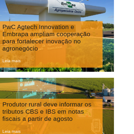
PwC Agtech Innovation e
Embrapa ampliam cooperação
para fortalecer inovação no
agronegócio
Leia mais
Produtor rural deve informar os
tributos CBS e IBS em notas
fiscais a partir de agosto
Leia mais