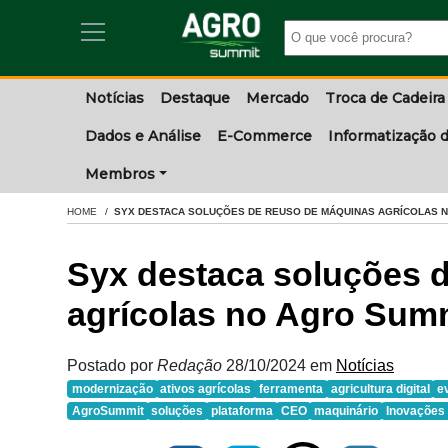
Notícias
Destaque
Mercado
Troca de Cadeira
Dados e Análise
E-Commerce
Informatização d
Membros
HOME
SYX DESTACA SOLUÇÕES DE REUSO DE MÁQUINAS AGRÍCOLAS N
Syx destaca soluções 
agrícolas no Agro Sum
Postado por
Redação
28/10/2024
em
Notícias
modernização
ativos agrícolas
ferramenta
agricultura digital
e
AgroSummit
soluções
plataforma
CEO
maquinário
Inovações 