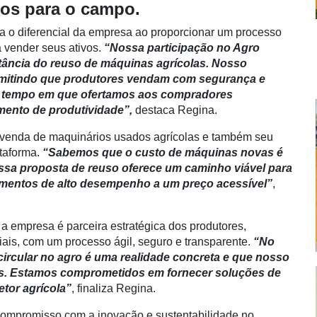
tos para o campo.
ca o diferencial da empresa ao proporcionar um processo
a vender seus ativos.
“Nossa participação no Agro
tância do reuso de máquinas agrícolas. Nosso
permitindo que produtores vendam com segurança e
o tempo em que ofertamos aos compradores
mento de produtividade”,
destaca Regina.
a venda de maquinários usados agrícolas e também seu
taforma.
“Sabemos que o custo de máquinas novas é
ossa proposta de reuso oferece um caminho viável para
mentos de alto desempenho a um preço acessível”
,
a empresa é parceira estratégica dos produtores,
iais, com um processo ágil, seguro e transparente.
“No
rcular no agro é uma realidade concreta e que nosso
os. Estamos comprometidos em fornecer soluções de
etor agrícola”
, finaliza Regina.
 compromisso com a inovação e sustentabilidade no