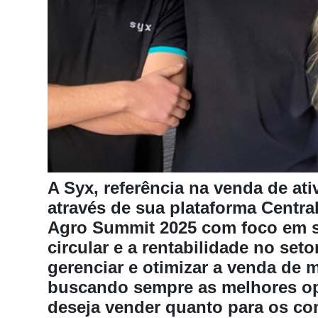
Notícias
Destaque
Mercado
Troca
de
Cadeira
Artigos
Agenda
A Syx, referência na venda de ati
através de sua plataforma Centra
Agricultura
Agro Summit 2025 com foco em 
de
Precisão
circular e a rentabilidade no set
gerenciar e otimizar a venda de 
Automação
e
buscando sempre as melhores op
Robótica
deseja vender quanto para os c