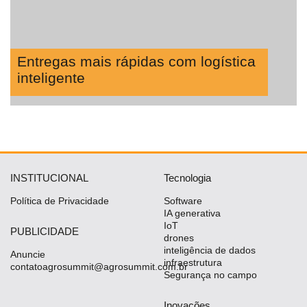
Entregas mais rápidas com logística
inteligente
INSTITUCIONAL
Tecnologia
Política de Privacidade
Software
IA generativa
IoT
PUBLICIDADE
drones
inteligência de dados
Anuncie
infraestrutura
contatoagrosummit@agrosummit.com.br
Segurança no campo
Inovações