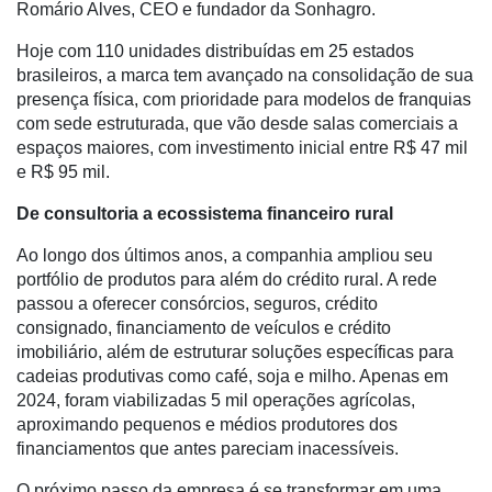
Romário Alves, CEO e fundador da Sonhagro.
Troca
de
Hoje com 110 unidades distribuídas em 25 estados
Cadeira
brasileiros, a marca tem avançado na consolidação de sua
presença física, com prioridade para modelos de franquias
Artigos
com sede estruturada, que vão desde salas comerciais a
espaços maiores, com investimento inicial entre R$ 47 mil
Agenda
e R$ 95 mil.
Agricultura
De consultoria a ecossistema financeiro rural
de
Precisão
Ao longo dos últimos anos, a companhia ampliou seu
portfólio de produtos para além do crédito rural. A rede
Automação
passou a oferecer consórcios, seguros, crédito
e
consignado, financiamento de veículos e crédito
Robótica
imobiliário, além de estruturar soluções específicas para
Conectividade
cadeias produtivas como café, soja e milho. Apenas em
2024, foram viabilizadas 5 mil operações agrícolas,
Dados
aproximando pequenos e médios produtores dos
e
financiamentos que antes pareciam inacessíveis.
Análise
O próximo passo da empresa é se transformar em uma