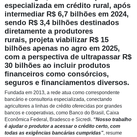
especializada em crédito rural, após
intermediar R$ 6,7 bilhões em 2024,
sendo R$ 3,4 bilhões destinados
diretamente a produtores
rurais, projeta viabilizar R$ 15
bilhões apenas no agro em 2025,
Cadastre-
com a perspectiva de ultrapassar R$
se
30 bilhões ao incluir produtos
financeiros como consórcios,
Minha
seguros e financiamentos diversos.
conta
Fundada em 2013, a rede atua como correspondente
bancário e consultoria especializada, conectando
agricultores a linhas de crédito oferecidas por grandes
Notícias
bancos e cooperativas, como Banco do Brasil, Caixa
Destaque
Econômica Federal, Bradesco e Sicredi.
“Nosso trabalho
é ajudar o produtor a acessar o crédito certo, com
Mercado
todas as exigências bancárias cumpridas”
, resume