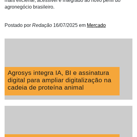
mais eficiente, acessível e integrado ao novo perfil do
Néctar
agronegócio brasileiro.
Tecprime
Agro
Postado por
Redação
16/07/2025
em
Mercado
Lean
Way
Consulting
Manager
ONE
Agrosys integra IA, BI e assinatura
CHB
digital para ampliar digitalização na
cadeia de proteína animal