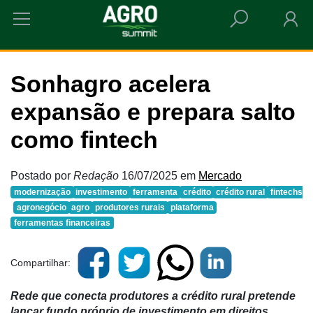
HOME
SONHAGRO ACELERA EXPANSÃO E PREPARA SALTO COMO FINTECH
Sonhagro acelera
expansão e prepara salto
como fintech
Postado por
Redação
16/07/2025
em
Mercado
modernização
investimento
ferramenta
crédito
crédito rural
fintechs
agronegócio
agro
produtores rurais
plataforma
ferramentas financeiras
Compartilhar:
Rede que conecta produtores a crédito rural pretende
lançar fundo próprio de investimento em direitos