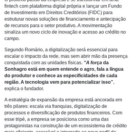
E-
fintech com plataforma digital própria e lançar um Fundo
Commerce
de Investimento em Direitos Creditórios (FIDC) para
estruturar novas soluções de financiamento e antecipação
Informatização
de recursos para o setor produtivo. A movimentação
da
sinaliza um novo ciclo de inovação e acesso ao crédito no
Agricultura
campo.
Vertical
Segundo Romário, a digitalização será essencial para
Software
escalar o impacto da rede, mas sem abrir mão da presença
Empresarial
conquistada com as unidades físicas.
“A força
da
Tecnologia
Sonhagro está em quem entende o agro, fala a língua
para
do produtor e conhece as especificidades de cada
Recursos
região. A tecnologia vem para potencializar isso”
,
Hídricos
explica o fundador.
Membros
A estratégia de expansão da empresa está ancorada em
três pilares: escala via franquias, digitalização de
Liberali
processos e diversificação de produtos financeiros. Com
esse tripé, a empresa se posiciona como uma das
Netrin
protagonistas na construção de um ecossistema de crédito