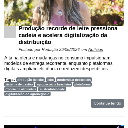
Produção recorde de leite pressiona
cadeia e acelera digitalização da
distribuição
Postado por
Redação
29/05/2026
em
Notícias
Alta na oferta e mudanças no consumo impulsionam
Cadastre-
modelos de entrega recorrente, enquanto plataformas
digitais ampliam eficiência e reduzem desperdícios...
se
Tags:
produção de leite
leite
modernizar processos
sistema de gestão
agropecuária brasileira
plataforma
Minha
Cadeia de alimentos
sustentabilidade
conta
digitalização do agronegócio
Continue lendo
Notícias
Destaque