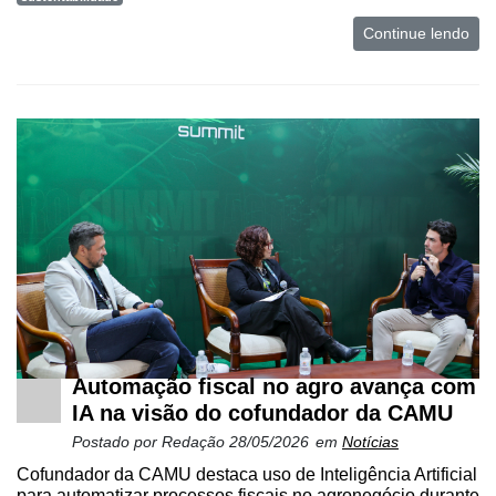
e
Análise
Continue lendo
E-
Commerce
Informatização
da
Agricultura
Vertical
Software
Empresarial
Tecnologia
para
Recursos
Automação fiscal no agro avança com
Hídricos
IA na visão do cofundador da CAMU
Membros
Postado por
Redação
28/05/2026
em
Notícias
Cofundador da CAMU destaca uso de Inteligência Artificial
Liberali
para automatizar processos fiscais no agronegócio durante