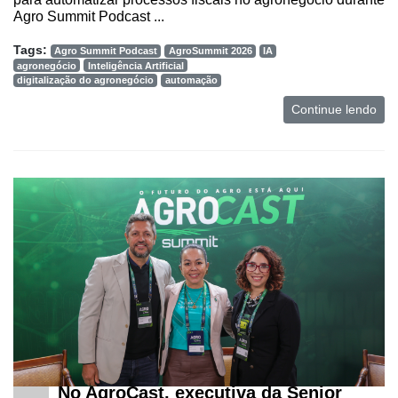
Agro Summit Podcast ...
Netrin
Tags:
Agro Summit Podcast
AgroSummit 2026
IA
Néctar
agronegócio
Inteligência Artificial
digitalização do agronegócio
automação
Tecprime
Agro
Continue lendo
Lean
Way
Consulting
Manager
ONE
CHB
No AgroCast, executiva da Senior