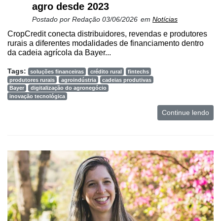
agro desde 2023
Postado por
Redação
03/06/2026
em
Notícias
CropCredit conecta distribuidores, revendas e produtores
rurais a diferentes modalidades de financiamento dentro
da cadeia agrícola da Bayer...
Tags:
soluções financeiras
crédito rural
fintechs
produtores rurais
agroindústria
cadeias produtivas
Bayer
digitalização do agronegócio
inovação tecnológica
Continue lendo