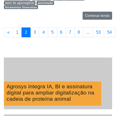
setor do agronegócio
automação
ferramentas financeiras
Continue lendo
«
1
2
3
4
5
6
7
8
...
53
54
Agrosys integra IA, BI e assinatura
digital para ampliar digitalização na
cadeia de proteína animal