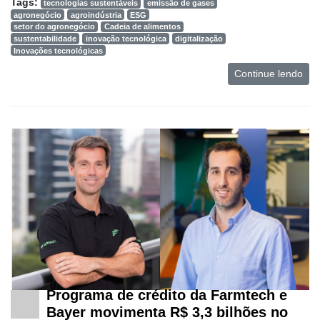
Tags:
tecnologias sustentáveis
emissão de gases
agronegócio
agroindústria
ESG
setor do agronegócio
Cadeia de alimentos
sustentabilidade
inovação tecnológica
digitalização
Inovações tecnológicas
Continue lendo
Programa de crédito da Farmtech e
Bayer movimenta R$ 3,3 bilhões no