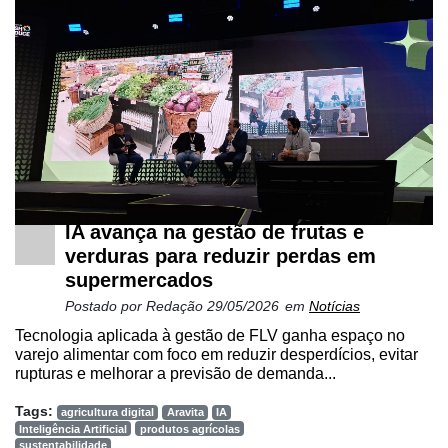
Mercado
Troca
de
Cadeira
Artigos
Agenda
IA avança na gestão de frutas e
Agricultura
de
verduras para reduzir perdas em
Precisão
supermercados
Postado por
Redação
29/05/2026
em
Notícias
Automação
e
Tecnologia aplicada à gestão de FLV ganha espaço no
varejo alimentar com foco em reduzir desperdícios, evitar
Robótica
rupturas e melhorar a previsão de demanda...
Conectividade
Tags:
agricultura digital
Aravita
IA
Inteligência Artificial
produtos agrícolas
Dados
sustentabilidade