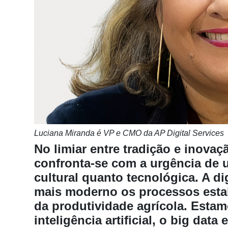
Notícias
Destaque
Mercado
Troca
de
Cadeira
Artigos
Agenda
Luciana Miranda é VP e CMO da AP Digital Services
No limiar entre tradição e inova
Agricultura
confronta-se com a urgência de 
de
Precisão
cultural quanto tecnológica. A di
mais moderno os processos estab
Automação
e
da produtividade agrícola. Est
Robótica
inteligência artificial, o big data