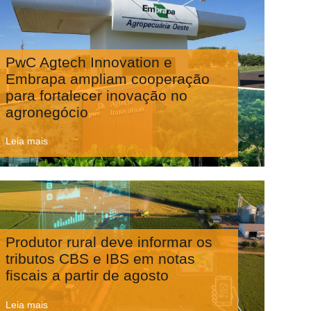
PwC Agtech Innovation e
Embrapa ampliam cooperação
para fortalecer inovação no
agronegócio
Leia mais
Produtor rural deve informar os
tributos CBS e IBS em notas
fiscais a partir de agosto
Leia mais