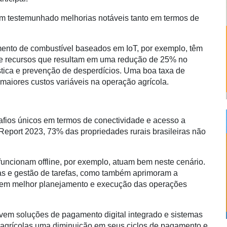
m testemunhado melhorias notáveis tanto em termos de
ento de combustível baseados em IoT, por exemplo, têm
 de recursos que resultam em uma redução de 25% no
tica e prevenção de desperdícios. Uma boa taxa de
aiores custos variáveis na operação agrícola.
afios únicos em termos de conectividade e acesso a
eport 2023, 73% das propriedades rurais brasileiras não
funcionam offline, por exemplo, atuam bem neste cenário.
cas e gestão de tarefas, como também aprimoram a
do em melhor planejamento e execução das operações
lvem soluções de pagamento digital integrado e sistemas
s agrícolas uma diminuição em seus ciclos de pagamento e