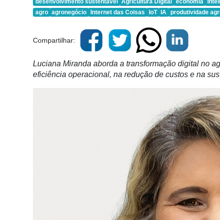
desenvolvimento sustentável
Agricultura Digital
economia
Intel
agro
agronegócio
Internet das Coisas
IoT
IA
produtividade ag
Compartilhar:
Luciana Miranda aborda a transformação digital no a
eficiência operacional, na redução de custos e na sus
Cadastre-
se
Minha
conta