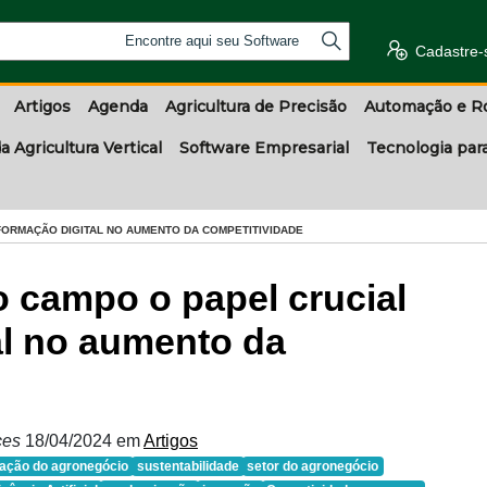
Encontre aqui seu Software
Cadastre-
Artigos
Agenda
Agricultura de Precisão
Automação e R
a Agricultura Vertical
Software Empresarial
Tecnologia par
FORMAÇÃO DIGITAL NO AUMENTO DA COMPETITIVIDADE
o campo o papel crucial
al no aumento da
ices
18/04/2024
em
Artigos
ização do agronegócio
sustentabilidade
setor do agronegócio