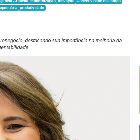
igência Artificial
modernização
inovação
Conectividade no campo
ropecuária
produtividade
gronegócio, destacando sua importância na melhoria da
tentabilidade