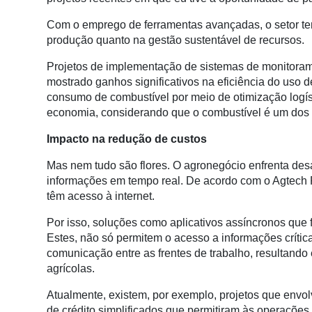
Membros
Com o emprego de ferramentas avançadas, o setor te
Liberali
produção quanto na gestão sustentável de recursos.
Netrin
Projetos de implementação de sistemas de monitoram
mostrado ganhos significativos na eficiência do uso
Néctar
consumo de combustível por meio de otimização logís
economia, considerando que o combustível é um dos m
Tecprime
Agro
Impacto na redução de custos
Lean
Mas nem tudo são flores. O agronegócio enfrenta des
Way
informações em tempo real. De acordo com o Agtech R
Consulting
têm acesso à internet.
Manager
Por isso, soluções como aplicativos assíncronos que 
ONE
Estes, não só permitem o acesso a informações críti
comunicação entre as frentes de trabalho, resultan
CHB
agrícolas.
Atualmente, existem, por exemplo, projetos que envo
de crédito simplificados que permitiram às operaçõe