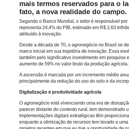
mais termos reservados para o l
Conectividade
fato, a nova realidade do campo.
Dados
e
Segundo o Banco Mundial, o setor é responsável por 
Análise
representa 24,4% do PIB, estimado em R$ 2,63 trilhõ
atribuído à inovação.
E-
Commerce
Desde a década de 70, o agronegócio no Brasil se des
marco inicial em sua trajetória de inovação. Essa e
Informatização
também pelo significativo investimento em pesquisa
da
aumento de 59% no valor bruto da produção agrícola
Agricultura
Vertical
A ascensão é marcada por um incremento médio anual 
principalmente da redução do uso do solo e da incor
Software
Empresarial
Digitalização e produtividade agrícola
Tecnologia
O agronegócio está vivenciando uma era de disrupção 
para
parecer distante do contexto rural, tem demonstrado
Recursos
Implementações digitais estratégicas têm proporcion
Hídricos
enquanto a otimização de recursos tem levado a um
projetos recentes em que eu tive a oportunidade de pa