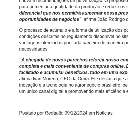
chuva e recomendações de pulverização. O propósito é
Membros
para aumentar a qualidade da produção e reduzir os 
diferencial que nos permitirá aumentar nossa pre
Liberali
oportunidades de negócios”
, afirma João Rodrigo d
Netrin
O processo de acúmulo e a forma de utilização dos p
Néctar
condições descritas no regulamento disponível no sit
vantagens oferecidas por cada parceiro de maneira p
Tecprime
necessidades.
Agro
“A chegada de novos parceiros reforça nosso co
Lean
completa e mais conveniente de compras online. 
Way
facilitado e acumular benefícios, tudo em uma exp
Consulting
afirma Ivan Moreno, CEO da Orbia. Ele destaca que a 
inovação e a tecnologia no agronegócio brasileiro, 
Manager
um único canal digital e promovendo mais eficiência 
ONE
CHB
Postado por
Redação
09/12/2024
em
Notícias