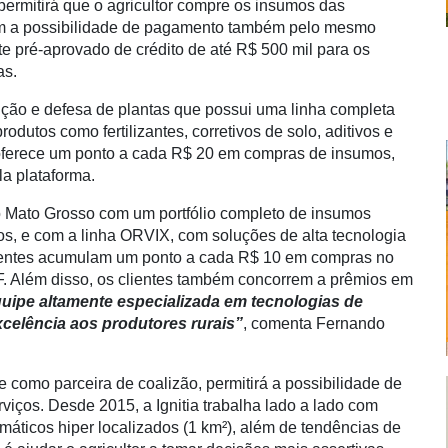
permitirá que o agricultor compre os insumos das
om a possibilidade de pagamento também pelo mesmo
te pré-aprovado de crédito de até R$ 500 mil para os
as.
ção e defesa de plantas que possui uma linha completa
odutos como fertilizantes, corretivos de solo, aditivos e
a oferece um ponto a cada R$ 20 em compras de insumos,
a plataforma.
o Mato Grosso com um portfólio completo de insumos
ivos, e com a linha ORVIX, com soluções de alta tecnologia
lientes acumulam um ponto a cada R$ 10 em compras no
. Além disso, os clientes também concorrem a prêmios em
ipe altamente especializada em tecnologias de
xcelência aos produtores rurais”
, comenta Fernando
e como parceira de coalizão, permitirá a possibilidade de
iços. Desde 2015, a Ignitia trabalha lado a lado com
máticos hiper localizados (1 km²), além de tendências de