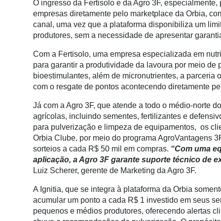
O ingresso da Fertisolo e da Agro 3F, especialmente, 
Conectividade
empresas diretamente pelo marketplace da Orbia, c
Dados
canal, uma vez que a plataforma disponibiliza um limi
e
produtores, sem a necessidade de apresentar garanti
Análise
Com a Fertisolo, uma empresa especializada em nutri
E-
para garantir a produtividade da lavoura por meio de pr
Commerce
bioestimulantes, além de micronutrientes, a parceri
com o resgate de pontos acontecendo diretamente pel
Informatização
da
Já com a Agro 3F, que atende a todo o médio-norte d
Agricultura
agrícolas, incluindo sementes, fertilizantes e defens
Vertical
para pulverização e limpeza de equipamentos, os c
Orbia Clube, por meio do programa AgroVantagens 3F
Software
sorteios a cada R$ 50 mil em compras.
“Com uma equ
Empresarial
aplicação, a Agro 3F garante suporte técnico de e
Luiz Scherer, gerente de Marketing da Agro 3F.
Tecnologia
para
A Ignitia, que se integra à plataforma da Orbia soment
Recursos
acumular um ponto a cada R$ 1 investido em seus serv
Hídricos
pequenos e médios produtores, oferecendo alertas cli