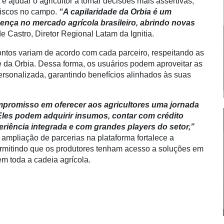
 ajudar o agricultor a tomar decisões mais assertivas,
riscos no campo.
“A capilaridade da Orbia é um
sença no mercado agrícola brasileiro, abrindo novas
e Castro, Diretor Regional Latam da Ignitia.
ontos variam de acordo com cada parceiro, respeitando as
e da Orbia. Dessa forma, os usuários podem aproveitar as
ersonalizada, garantindo benefícios alinhados às suas
mpromisso em oferecer aos agricultores uma jornada
Eles podem adquirir insumos, contar com crédito
eriência integrada e com grandes players do setor,”
ampliação de parcerias na plataforma fortalece a
permitindo que os produtores tenham acesso a soluções em
em toda a cadeia agrícola.