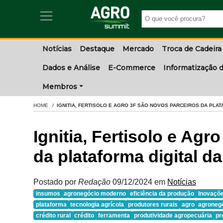
Notícias
Destaque
Mercado
Troca de Cadeira
Dados e Análise
E-Commerce
Informatização d
Membros
HOME
IGNITIA, FERTISOLO E AGRO 3F SÃO NOVOS PARCEIROS DA PLAT
Ignitia, Fertisolo e Ag
da plataforma digital da
Postado por
Redação
09/12/2024
em
Notícias
insumos
agronegócio moderno
eficiência da produção
Inovaçõe
plataforma
tecnologia agrícola
produtores rurais
agro
agroneg
crédito rural
crédito
ferramenta
produtividade agropecuária
pr