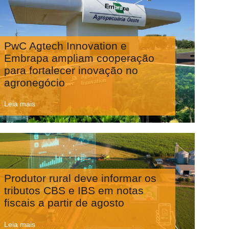
PwC Agtech Innovation e
Embrapa ampliam cooperação
para fortalecer inovação no
agronegócio
Leia mais
Produtor rural deve informar os
tributos CBS e IBS em notas
fiscais a partir de agosto
Leia mais