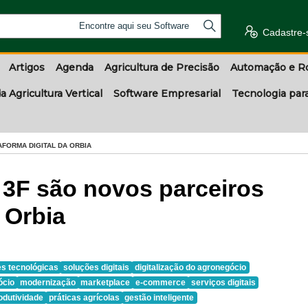
Encontre aqui seu Software
Cadastre-
Artigos
Agenda
Agricultura de Precisão
Automação e R
a Agricultura Vertical
Software Empresarial
Tecnologia par
AFORMA DIGITAL DA ORBIA
ro 3F são novos parceiros
 Orbia
s tecnológicas
soluções digitais
digitalização do agronegócio
ócio
modernização
marketplace
e-commerce
serviços digitais
odutividade
práticas agrícolas
gestão inteligente