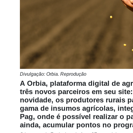
Notícias
Destaque
Mercado
Troca
de
Cadeira
Artigos
Divulgação: Orbia. Reprodução
Agenda
A Orbia, plataforma digital de a
Agricultura
três novos parceiros em seu site:
de
novidade, os produtores rurais 
Precisão
gama de insumos agrícolas, integ
Automação
Pag, onde é possível realizar o p
e
ainda, acumular pontos no progr
Robótica