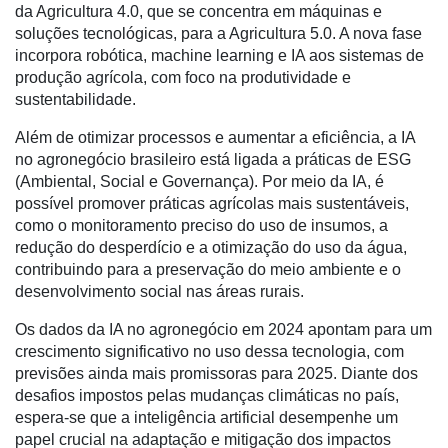
da Agricultura 4.0, que se concentra em máquinas e
Dados
soluções tecnológicas, para a Agricultura 5.0. A nova fase
e
incorpora robótica, machine learning e IA aos sistemas de
Análise
produção agrícola, com foco na produtividade e
sustentabilidade.
E-
Commerce
Além de otimizar processos e aumentar a eficiência, a IA
no agronegócio brasileiro está ligada a práticas de ESG
Informatização
(Ambiental, Social e Governança). Por meio da IA, é
da
possível promover práticas agrícolas mais sustentáveis,
Agricultura
como o monitoramento preciso do uso de insumos, a
Vertical
redução do desperdício e a otimização do uso da água,
contribuindo para a preservação do meio ambiente e o
Software
desenvolvimento social nas áreas rurais.
Empresarial
Os dados da IA no agronegócio em 2024 apontam para um
Tecnologia
crescimento significativo no uso dessa tecnologia, com
para
previsões ainda mais promissoras para 2025. Diante dos
Recursos
desafios impostos pelas mudanças climáticas no país,
Hídricos
espera-se que a inteligência artificial desempenhe um
Membros
papel crucial na adaptação e mitigação dos impactos