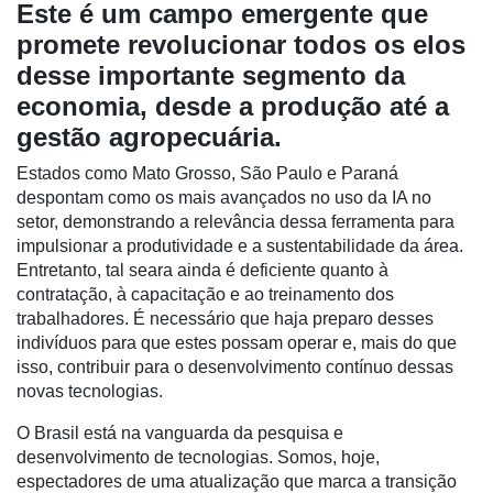
Este é um campo emergente que
promete revolucionar todos os elos
Destaque
desse importante segmento da
Mercado
economia, desde a produção até a
Troca
gestão agropecuária.
de
Cadeira
Estados como Mato Grosso, São Paulo e Paraná
despontam como os mais avançados no uso da IA no
Artigos
setor, demonstrando a relevância dessa ferramenta para
impulsionar a produtividade e a sustentabilidade da área.
Agenda
Entretanto, tal seara ainda é deficiente quanto à
contratação, à capacitação e ao treinamento dos
Agricultura
trabalhadores. É necessário que haja preparo desses
de
indivíduos para que estes possam operar e, mais do que
Precisão
isso, contribuir para o desenvolvimento contínuo dessas
Automação
novas tecnologias.
e
O Brasil está na vanguarda da pesquisa e
Robótica
desenvolvimento de tecnologias. Somos, hoje,
Conectividade
espectadores de uma atualização que marca a transição