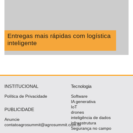
Entregas mais rápidas com logística
inteligente
INSTITUCIONAL
Tecnologia
Política de Privacidade
Software
IA generativa
IoT
PUBLICIDADE
drones
inteligência de dados
Anuncie
infraestrutura
contatoagrosummit@agrosummit.com.br
Segurança no campo