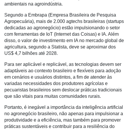
ambientais na agroindústria.
Liberali
Segundo a Embrapa (Empresa Brasileira de Pesquisa
Netrin
Agropecuária), mais de 2.000 agtechs brasileiras (startups
dedicadas ao agronegócio) estão impulsionando o setor
Néctar
com ferramentas de IoT (Internet das Coisas) e IA. Além
Tecprime
disso, o valor de investimento em IA no mercado global de
Agro
agricultura, segundo a Statista, deve se aproximar dos
US$ 4,7 bilhões até 2028.
Lean
Way
Para ser aplicável e replicável, as tecnologias devem ser
Consulting
adaptáveis ao contexto brasileiro e flexíveis para adoção
em cenários e usuários distintos, a fim de atender às
Manager
variadas necessidades dos produtores agrícolas e
ONE
pecuaristas brasileiros sem deslocar práticas tradicionais
que são vitais para muitas comunidades rurais.
CHB
Portanto, é inegável a importância da inteligência artificial
no agronegócio brasileiro, não apenas para impulsionar a
produtividade e a eficiência, mas também para promover
práticas sustentáveis e contribuir para a resiliência do