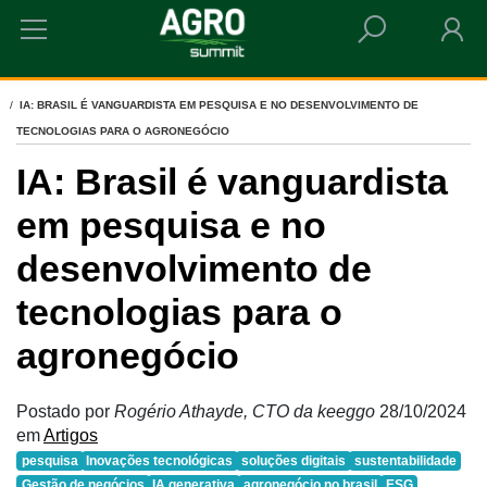
HOME
IA: BRASIL É VANGUARDISTA EM PESQUISA E NO DESENVOLVIMENTO DE
TECNOLOGIAS PARA O AGRONEGÓCIO
IA: Brasil é vanguardista
em pesquisa e no
desenvolvimento de
tecnologias para o
agronegócio
Postado por
Rogério Athayde, CTO da keeggo
28/10/2024
em
Artigos
pesquisa
Inovações tecnológicas
soluções digitais
sustentabilidade
Gestão de negócios
IA generativa
agronegócio no brasil
ESG