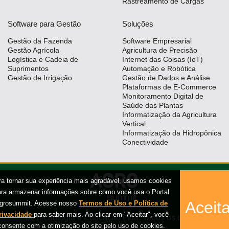
Rastreamento de Cargas
Software para Gestão
Soluções
Gestão da Fazenda
Software Empresarial
Gestão Agrícola
Agricultura de Precisão
Logística e Cadeia de
Internet das Coisas (IoT)
Suprimentos
Automação e Robótica
Gestão de Irrigação
Gestão de Dados e Análise
Plataformas de E-Commerce
Monitoramento Digital de
Saúde das Plantas
Informatização da Agricultura
Vertical
Informatização da Hidropônica
Conectividade
ra tornar sua experiência mais agradável, usamos cookies
ara armazenar informações sobre como você usa o Portal
Aceita
grosummit. Acesse nosso
Termos de Uso e Política de
rivacidade
para saber mais. Ao clicar em "Aceitar", você
iX Tecnologia e Educação Ltda. Todos os direitos
consente com a otimização do site pelo uso de cookies.
reservados.