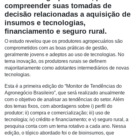
Destaque
compreender suas tomadas de
decisão relacionadas a aquisição de
Mercado
insumos e tecnologias,
Troca
financiamento e seguro rural.
de
Cadeira
O estudo revelou que os produtores agropecuários são
comprometidos com as boas práticas de gestão,
Artigos
geralmente jovens e adeptos ao uso de tecnologias. No
tema inovação, os produtores rurais se definem
Agenda
majoritariamente como adotantes intermediários de novas
Agricultura
tecnologias.
de
Esta é a primeira edição do “Monitor de Tendências do
Precisão
Agronegócio Brasileiro”, que será realizado anualmente
Automação
com o objetivo de analisar as tendências do setor. Além
e
dos temas fixos, com abordagens sobre i) perfil do
Robótica
produtor; ii) compra e comercialização; iii) uso de
tecnologia; iv) crédito e financiamento; e v) seguro rural, a
Conectividade
pesquisa conta com um tema rotativo a cada ano. Nessa
edição, o tópico abordado foi o de bioinsumos, que
Dados