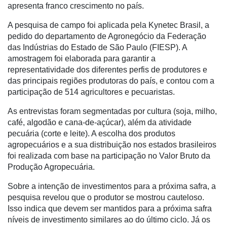
apresenta franco crescimento no país.
e
Análise
A pesquisa de campo foi aplicada pela Kynetec Brasil, a
pedido do departamento de Agronegócio da Federação
E-
das Indústrias do Estado de São Paulo (FIESP). A
Commerce
amostragem foi elaborada para garantir a
representatividade dos diferentes perfis de produtores e
Informatização
das principais regiões produtoras do país, e contou com a
da
participação de 514 agricultores e pecuaristas.
Agricultura
Vertical
As entrevistas foram segmentadas por cultura (soja, milho,
café, algodão e cana-de-açúcar), além da atividade
Software
pecuária (corte e leite). A escolha dos produtos
Empresarial
agropecuários e a sua distribuição nos estados brasileiros
Tecnologia
foi realizada com base na participação no Valor Bruto da
para
Produção Agropecuária.
Recursos
Sobre a intenção de investimentos para a próxima safra, a
Hídricos
pesquisa revelou que o produtor se mostrou cauteloso.
Membros
Isso indica que devem ser mantidos para a próxima safra
níveis de investimento similares ao do último ciclo. Já os
Liberali