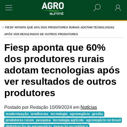
HOME
FIESP APONTA QUE 60% DOS PRODUTORES RURAIS ADOTAM TECNOLOGIAS
APÓS VER RESULTADOS DE OUTROS PRODUTORES
Fiesp aponta que 60%
dos produtores rurais
adotam tecnologias após
ver resultados de outros
produtores
Postado por
Redação
10/09/2024
em
Notícias
modernização
tendências
tecnologia
agronegócio
gestão
produtores rurais
pesquisa
tecnologia agrícola
agronegócio no brasil
digitalização do agronegócio
inovação tecnológica