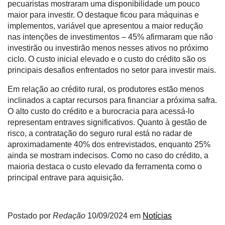
pecuaristas mostraram uma disponibilidade um pouco
maior para investir. O destaque ficou para máquinas e
Netrin
implementos, variável que apresentou a maior redução
Néctar
nas intenções de investimentos – 45% afirmaram que não
investirão ou investirão menos nesses ativos no próximo
Tecprime
ciclo. O custo inicial elevado e o custo do crédito são os
Agro
principais desafios enfrentados no setor para investir mais.
Lean
Em relação ao crédito rural, os produtores estão menos
Way
inclinados a captar recursos para financiar a próxima safra.
Consulting
O alto custo do crédito e a burocracia para acessá-lo
representam entraves significativos. Quanto à gestão de
Manager
risco, a contratação do seguro rural está no radar de
ONE
aproximadamente 40% dos entrevistados, enquanto 25%
ainda se mostram indecisos. Como no caso do crédito, a
CHB
maioria destaca o custo elevado da ferramenta como o
principal entrave para aquisição.
Postado por
Redação
10/09/2024
em
Notícias