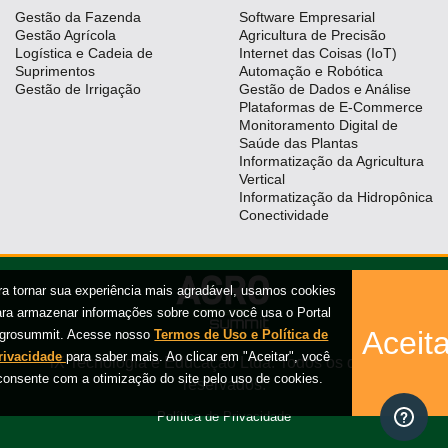
Gestão da Fazenda
Software Empresarial
Gestão Agrícola
Agricultura de Precisão
Logística e Cadeia de
Internet das Coisas (IoT)
Suprimentos
Automação e Robótica
Gestão de Irrigação
Gestão de Dados e Análise
Plataformas de E-Commerce
Monitoramento Digital de
Saúde das Plantas
Informatização da Agricultura
Vertical
Informatização da Hidropônica
Conectividade
ra tornar sua experiência mais agradável, usamos cookies
ara armazenar informações sobre como você usa o Portal
Aceita
grosummit. Acesse nosso
Termos de Uso e Política de
rivacidade
para saber mais. Ao clicar em "Aceitar", você
iX Tecnologia e Educação Ltda. Todos os direitos
consente com a otimização do site pelo uso de cookies.
reservados.
Política de Privacidade