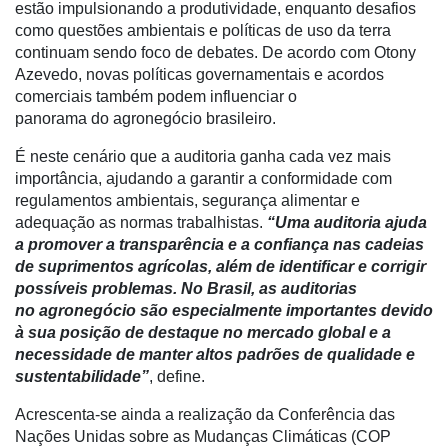
de
estão impulsionando a produtividade, enquanto desafios
Cadeira
como questões ambientais e políticas de uso da terra
continuam sendo foco de debates. De acordo com Otony
Artigos
Azevedo, novas políticas governamentais e acordos
comerciais também podem influenciar o
Agenda
panorama do agronegócio brasileiro.
Agricultura
É neste cenário que a auditoria ganha cada vez mais
de
importância, ajudando a garantir a conformidade com
Precisão
regulamentos ambientais, segurança alimentar e
adequação as normas trabalhistas.
“Uma auditoria ajuda
Automação
a promover a transparência e a confiança nas cadeias
e
de suprimentos agrícolas, além de identificar e corrigir
Robótica
possíveis problemas. No Brasil, as auditorias
Conectividade
no agronegócio são especialmente importantes devido
à sua posição de destaque no mercado global e a
Dados
necessidade de manter altos padrões de qualidade e
e
sustentabilidade”
, define.
Análise
Acrescenta-se ainda a realização da Conferência das
E-
Nações Unidas sobre as Mudanças Climáticas (COP
Commerce