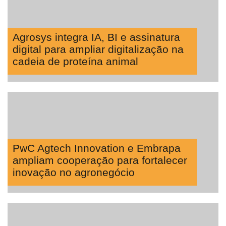
Tecprime
Agro
Lean
Agrosys integra IA, BI e assinatura
Way
digital para ampliar digitalização na
Consulting
cadeia de proteína animal
Manager
ONE
CHB
PwC Agtech Innovation e Embrapa
ampliam cooperação para fortalecer
inovação no agronegócio