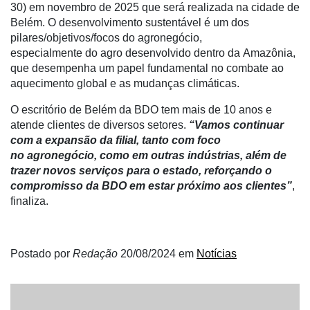
30) em novembro de 2025 que será realizada na cidade de
Belém. O desenvolvimento sustentável é um dos
Informatização
pilares/objetivos/focos do agronegócio,
da
especialmente do agro desenvolvido dentro da Amazônia,
Agricultura
que desempenha um papel fundamental no combate ao
Vertical
aquecimento global e as mudanças climáticas.
Software
O escritório de Belém da BDO tem mais de 10 anos e
Empresarial
atende clientes de diversos setores.
“Vamos continuar
Tecnologia
com a expansão da filial, tanto com foco
para
no agronegócio, como em outras indústrias, além de
Recursos
trazer novos serviços para o estado, reforçando o
Hídricos
compromisso da BDO em estar próximo aos clientes”
,
finaliza.
Membros
Liberali
Postado por
Redação
20/08/2024
em
Notícias
Netrin
Néctar