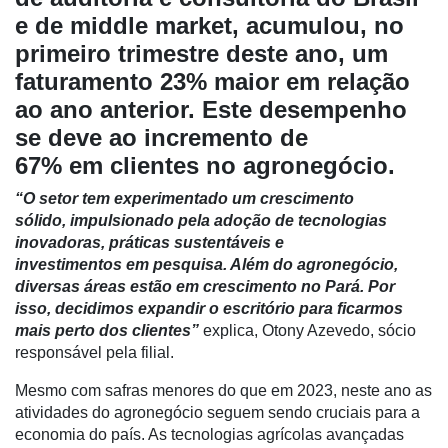
e de middle market, acumulou, no
primeiro trimestre deste ano, um
faturamento 23% maior em relação
ao ano anterior. Este desempenho
Cadastre-
se deve ao incremento de
se
67% em clientes no agronegócio.
“O setor tem experimentado um crescimento
Minha
sólido, impulsionado pela adoção de tecnologias
conta
inovadoras, práticas sustentáveis e
investimentos em pesquisa. Além do agronegócio,
diversas áreas estão em crescimento no Pará. Por
isso, decidimos expandir o escritório para ficarmos
Notícias
mais perto dos clientes”
explica, Otony Azevedo, sócio
responsável pela filial.
Destaque
Mesmo com safras menores do que em 2023, neste ano as
Mercado
atividades do agronegócio seguem sendo cruciais para a
Troca
economia do país. As tecnologias agrícolas avançadas