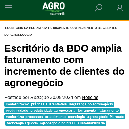
HOME
ESCRITÓRIO DA BDO AMPLIA FATURAMENTO COM INCREMENTO DE CLIENTES
DO AGRONEGÓCIO
Escritório da BDO amplia
faturamento com
incremento de clientes do
agronegócio
Postado por
Redação
20/08/2024
em
Notícias
modernização
práticas sustentáveis
segurança no agronegócio
produtividade
produtividade agropecuária
ferramenta
faturamento
modernizar processos
crescimento
tecnologia
agronegócio
Mercado
tecnologia agrícola
agronegócio no brasil
sustentabilidade