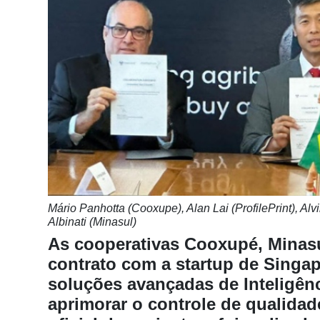
Notícias
Destaque
Mercado
Troca
de
Cadeira
Artigos
Agenda
Mário Panhotta (Cooxupe), Alan Lai (ProfilePrint), Al
Agricultura
Albinati (Minasul)
de
As cooperativas Cooxupé, Minasu
Precisão
contrato com a startup de Singap
Automação
soluções avançadas de Inteligênci
e
aprimorar o controle de qualidad
Robótica