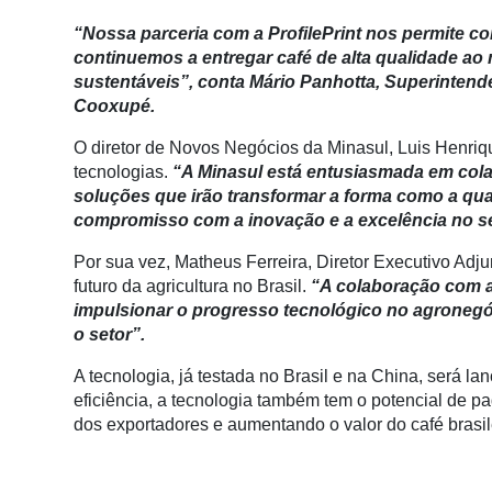
Membros
“Nossa parceria com a ProfilePrint nos permite c
Liberali
continuemos a entregar café de alta qualidade ao
sustentáveis”, conta
Mário Panhotta, Superintend
Netrin
Cooxupé.
Néctar
O diretor de Novos Negócios da Minasul, Luis Henriq
tecnologias.
“A Minasul está entusiasmada em cola
Tecprime
soluções que irão transformar a forma como a qua
Agro
compromisso com a inovação e a excelência no se
Lean
Por sua vez, Matheus Ferreira, Diretor Executivo Adju
Way
futuro da agricultura no Brasil.
“
A colaboração com 
Consulting
impulsionar o progresso tecnológico no agronegóc
o setor”.
Manager
ONE
A tecnologia, já testada no Brasil e na China, será 
eficiência, a tecnologia também tem o potencial de pad
CHB
dos exportadores e aumentando o valor do café brasil