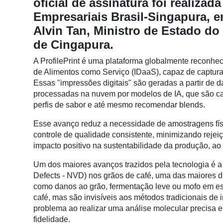
oficial de assinatura foi realiza
Conectividade
Empresariais Brasil-Singapura, 
Dados
Alvin Tan, Ministro de Estado do
e
de Cingapura.
Análise
A ProfilePrint é uma plataforma globalmente reconheci
E-
de Alimentos como Serviço (IDaaS), capaz de capturar
Commerce
Essas "impressões digitais" são geradas a partir de 
processadas na nuvem por modelos de IA, que são ca
Informatização
perfis de sabor e até mesmo recomendar blends.
da
Agricultura
Esse avanço reduz a necessidade de amostragens físic
Vertical
controle de qualidade consistente, minimizando rejei
impacto positivo na sustentabilidade da produção, ao
Software
Empresarial
Um dos maiores avanços trazidos pela tecnologia é a 
Defects - NVD) nos grãos de café, uma das maiores dif
Tecnologia
como danos ao grão, fermentação leve ou mofo em está
para
café, mas são invisíveis aos métodos tradicionais de
Recursos
problema ao realizar uma análise molecular precisa e 
Hídricos
fidelidade.