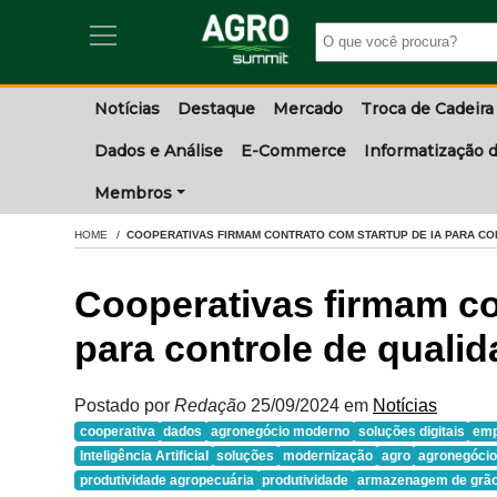
Notícias
Destaque
Mercado
Troca de Cadeira
Dados e Análise
E-Commerce
Informatização d
Membros
HOME
COOPERATIVAS FIRMAM CONTRATO COM STARTUP DE IA PARA CO
Cooperativas firmam co
para controle de qualid
Postado por
Redação
25/09/2024
em
Notícias
cooperativa
dados
agronegócio moderno
soluções digitais
emp
Inteligência Artificial
soluções
modernização
agro
agronegóci
produtividade agropecuária
produtividade
armazenagem de grã