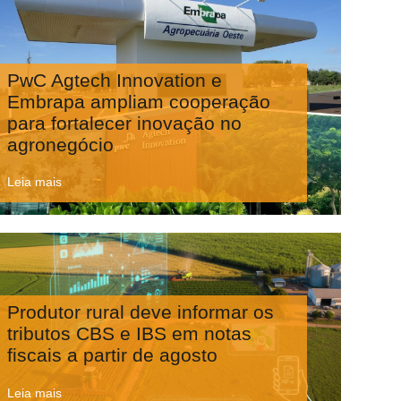
PwC Agtech Innovation e
Embrapa ampliam cooperação
para fortalecer inovação no
agronegócio
Leia mais
Produtor rural deve informar os
tributos CBS e IBS em notas
fiscais a partir de agosto
Leia mais