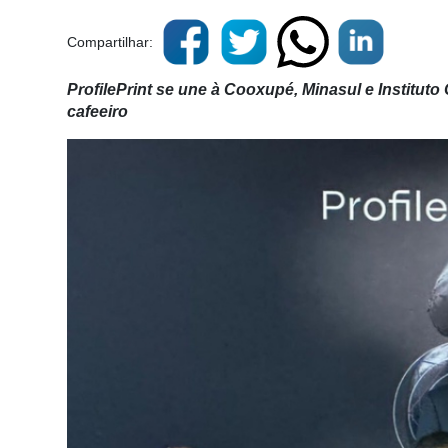
Compartilhar:
ProfilePrint se une à Cooxupé, Minasul e Institut
cafeeiro
Cadastre-
se
Minha
conta