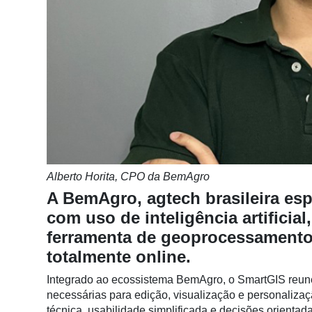
Notícias
Destaque
Mercado
Troca
de
Cadeira
Artigos
Alberto Horita, CPO da BemAgro
Agenda
A BemAgro, agtech brasileira espe
Agricultura
com uso de inteligência artificia
de
ferramenta de geoprocessamento 
Precisão
totalmente online.
Automação
e
Integrado ao ecossistema BemAgro, o SmartGIS reune,
Robótica
necessárias para edição, visualização e personaliz
técnica, usabilidade simplificada e decisões orientad