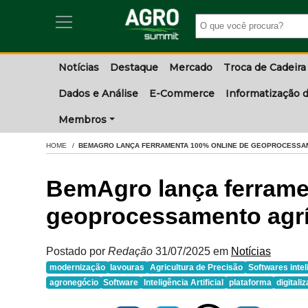
Notícias
Destaque
Mercado
Troca de Cadeira
Dados e Análise
E-Commerce
Informatização d
Membros
HOME
BEMAGRO LANÇA FERRAMENTA 100% ONLINE DE GEOPROCESSA
BemAgro lança ferrame
geoprocessamento agrí
Postado por
Redação
31/07/2025
em
Notícias
modernização
lavouras
Agricultura de Precisão
Softwares intel
agronegócio
Software
Inteligência Artificial
plataforma
digital