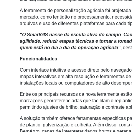
Conectividade
A ferramenta de personalização agrícola foi projetada
Dados
mercado, como lentidão no processamento, necessid
e
arquivos e uso de diferentes plataformas para cada ti
Análise
“O SmartGIS nasce da escuta ativa do campo. Cad
E-
agilidade, reduzir etapas técnicas e tornar a toma
Commerce
quem está no dia a dia da operação agrícola”
, des
Informatização
Funcionalidades
da
Agricultura
Com interface intuitiva e acesso direto pelo navegad
Vertical
mapas interativos em alta resolução e ferramentas d
instalações locais ou computadores de alto desempe
Software
Empresarial
Entre os principais recursos da nova ferramenta estão
marcações georreferenciadas que facilitam o replantio
Tecnologia
permitindo ajustes de brilho, saturação e contraste a
para
Recursos
A solução também oferece ferramentas específicas pa
Hídricos
de plantio, pulverização e colheita. Além disso, conta 
BemAgro, capaz de interpretar dados brutos e gerar a