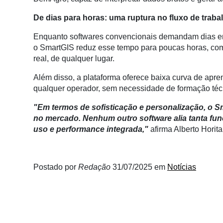
Membros
De dias para horas: uma ruptura no fluxo de traba
Liberali
Enquanto softwares convencionais demandam dias ent
Netrin
o SmartGIS reduz esse tempo para poucas horas, com
real, de qualquer lugar.
Néctar
Além disso, a plataforma oferece baixa curva de apren
Tecprime
qualquer operador, sem necessidade de formação téc
Agro
"Em termos de sofisticação e personalização, o 
Lean
no mercado. Nenhum outro software alia tanta fu
Way
uso e performance integrada,"
afirma Alberto Hori
Consulting
Manager
ONE
Postado por
Redação
31/07/2025
em
Notícias
CHB