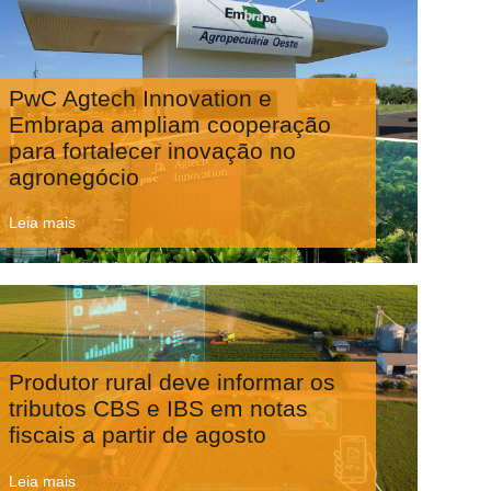
PwC Agtech Innovation e
Embrapa ampliam cooperação
para fortalecer inovação no
agronegócio
Leia mais
Produtor rural deve informar os
tributos CBS e IBS em notas
fiscais a partir de agosto
Leia mais