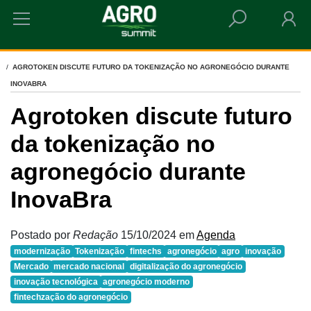
HOME
AGROTOKEN DISCUTE FUTURO DA TOKENIZAÇÃO NO AGRONEGÓCIO DURANTE
INOVABRA
Agrotoken discute futuro
da tokenização no
agronegócio durante
InovaBra
Postado por
Redação
15/10/2024
em
Agenda
modernização
Tokenização
fintechs
agronegócio
agro
inovação
Mercado
mercado nacional
digitalização do agronegócio
inovação tecnológica
agronegócio moderno
fintechzação do agronegócio