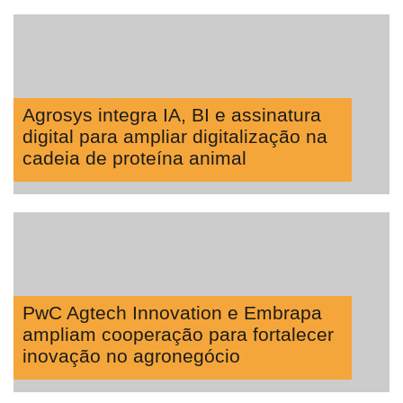
Agricultura
Vertical
Software
Empresarial
Tecnologia
Agrosys integra IA, BI e assinatura
para
digital para ampliar digitalização na
Recursos
cadeia de proteína animal
Hídricos
Membros
Liberali
Netrin
Néctar
PwC Agtech Innovation e Embrapa
ampliam cooperação para fortalecer
Tecprime
inovação no agronegócio
Agro
Lean