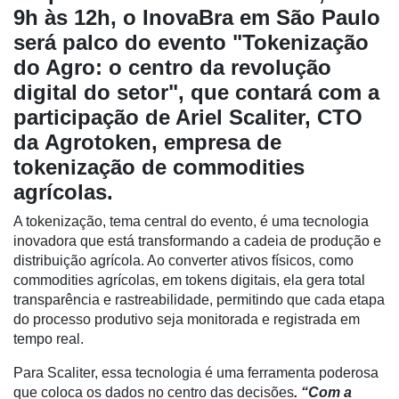
9h às 12h, o InovaBra em São Paulo
será palco do evento "Tokenização
Cadastre-
do Agro: o centro da revolução
se
digital do setor", que contará com a
participação de Ariel Scaliter, CTO
Minha
da Agrotoken, empresa de
conta
tokenização de commodities
agrícolas.
Notícias
A tokenização, tema central do evento, é uma tecnologia
inovadora que está transformando a cadeia de produção e
Destaque
distribuição agrícola. Ao converter ativos físicos, como
Mercado
commodities agrícolas, em tokens digitais, ela gera total
transparência e rastreabilidade, permitindo que cada etapa
Troca
do processo produtivo seja monitorada e registrada em
de
tempo real.
Cadeira
Para Scaliter, essa tecnologia é uma ferramenta poderosa
Artigos
que coloca os dados no centro das decisões
. “Com a