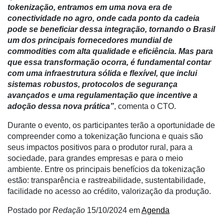
tokenização, entramos em uma nova era de
Agenda
conectividade no agro, onde cada ponto da cadeia
pode se beneficiar dessa integração, tornando o Brasil
Agricultura
um dos principais fornecedores mundial de
de
commodities com alta qualidade e eficiência. Mas para
Precisão
que essa transformação ocorra, é fundamental contar
Automação
com uma infraestrutura sólida e flexível, que inclui
e
sistemas robustos, protocolos de segurança
Robótica
avançados e uma regulamentação que incentive a
adoção dessa nova prática”
, comenta o CTO.
Conectividade
Durante o evento, os participantes terão a oportunidade de
Dados
compreender como a tokenização funciona e quais são
e
seus impactos positivos para o produtor rural, para a
Análise
sociedade, para grandes empresas e para o meio
ambiente. Entre os principais benefícios da tokenização
E-
estão: transparência e rastreabilidade, sustentabilidade,
Commerce
facilidade no acesso ao crédito, valorização da produção.
Informatização
Postado por
Redação
15/10/2024
em
Agenda
da