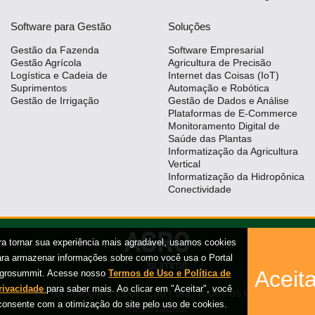
Software para Gestão
Soluções
Gestão da Fazenda
Software Empresarial
Gestão Agrícola
Agricultura de Precisão
Logística e Cadeia de
Internet das Coisas (IoT)
Suprimentos
Automação e Robótica
Gestão de Irrigação
Gestão de Dados e Análise
Plataformas de E-Commerce
Monitoramento Digital de
Saúde das Plantas
Informatização da Agricultura
Vertical
Informatização da Hidropônica
Conectividade
ra tornar sua experiência mais agradável, usamos cookies
ara armazenar informações sobre como você usa o Portal
Aceita
grosummit. Acesse nosso
Termos de Uso e Política de
rivacidade
para saber mais. Ao clicar em "Aceitar", você
iX Tecnologia e Educação Ltda. Todos os direitos
consente com a otimização do site pelo uso de cookies.
reservados.