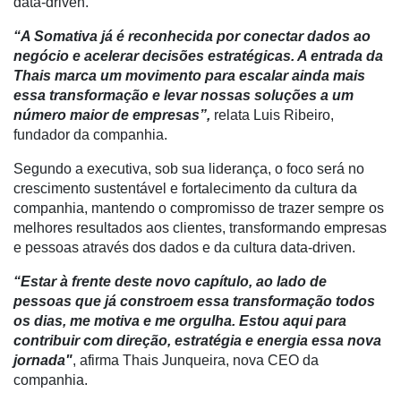
data-driven.
Artigos
“A Somativa já é reconhecida por conectar dados ao
Agenda
negócio e acelerar decisões estratégicas. A entrada da
Thais marca um movimento para escalar ainda mais
Agricultura
essa transformação e levar nossas soluções a um
de
número maior de empresas”,
relata Luis Ribeiro,
Precisão
fundador da companhia.
Automação
Segundo a executiva, sob sua liderança, o foco será no
e
crescimento sustentável e fortalecimento da cultura da
Robótica
companhia, mantendo o compromisso de trazer sempre os
Conectividade
melhores resultados aos clientes, transformando empresas
e pessoas através dos dados e da cultura data-driven.
Dados
e
“Estar à frente deste novo capítulo, ao lado de
Análise
pessoas que já constroem essa transformação todos
os dias, me motiva e me orgulha. Estou aqui para
E-
contribuir com direção, estratégia e energia essa nova
Commerce
jornada"
, afirma Thais Junqueira, nova CEO da
companhia.
Informatização