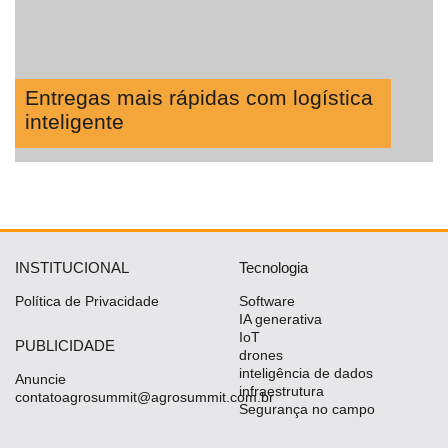
Entregas mais rápidas com logística
inteligente
INSTITUCIONAL
Tecnologia
Política de Privacidade
Software
IA generativa
IoT
PUBLICIDADE
drones
inteligência de dados
Anuncie
infraestrutura
contatoagrosummit@agrosummit.com.br
Segurança no campo