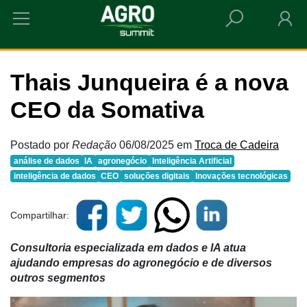
HOME
THAIS JUNQUEIRA É A NOVA CEO DA SOMATIVA
Thais Junqueira é a nova
CEO da Somativa
Postado por
Redação
06/08/2025
em
Troca de Cadeira
análise de dados
IA
agronegócio
Inteligência Artificial
inteligência de dados
CEO
soluções digitais
Inovações tecnológicas
Compartilhar:
Consultoria especializada em dados e IA atua
ajudando empresas do agronegócio e de diversos
outros segmentos