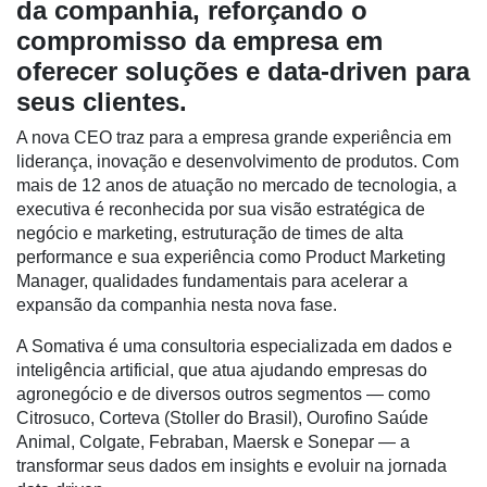
da companhia, reforçando o
compromisso da empresa em
oferecer soluções e data-driven para
Cadastre-
seus clientes.
se
A nova CEO traz para a empresa grande experiência em
liderança, inovação e desenvolvimento de produtos. Com
Minha
mais de 12 anos de atuação no mercado de tecnologia, a
conta
executiva é reconhecida por sua visão estratégica de
negócio e marketing, estruturação de times de alta
performance e sua experiência como Product Marketing
Manager, qualidades fundamentais para acelerar a
Notícias
expansão da companhia nesta nova fase.
Destaque
A Somativa é uma consultoria especializada em dados e
Mercado
inteligência artificial, que atua ajudando empresas do
agronegócio e de diversos outros segmentos — como
Troca
Citrosuco, Corteva (Stoller do Brasil), Ourofino Saúde
de
Animal, Colgate, Febraban, Maersk e Sonepar — a
Cadeira
transformar seus dados em insights e evoluir na jornada