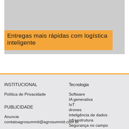
Entregas mais rápidas com logística
inteligente
INSTITUCIONAL
Tecnologia
Política de Privacidade
Software
IA generativa
IoT
PUBLICIDADE
drones
inteligência de dados
Anuncie
infraestrutura
contatoagrosummit@agrosummit.com.br
Segurança no campo