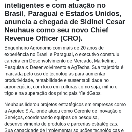
inteligentes e com atuação no
Brasil, Paraguai e Estados Unidos,
anuncia a chegada de Sidinei Cesar
Cadastre-
Neuhaus como seu novo Chief
se
Revenue Officer (CRO).
Engenheiro Agrônomo com mais de 20 anos de
Minha
experiência no Brasil e Paraguai, o executivo construiu
conta
carreira em Desenvolvimento de Mercado, Marketing,
Pesquisa & Desenvolvimento e AgTechs. Sua trajetória é
marcada pelo uso de tecnologias para aumentar
Notícias
produtividade, rentabilidade e sustentabilidade no
agronegócio, com foco em culturas como soja, milho e
Destaque
trigo e na superação dos principais YieldGaps.
Mercado
Neuhaus liderou projetos estratégicos em empresas como
a Agrotec S.A., onde atuou como Gerente de Inovação e
Troca
Serviços, coordenando equipes de pesquisa,
de
desenvolvimento de produtos e parcerias estratégicas.
Cadeira
Sua capacidade de implementar soluções tecnológicas e