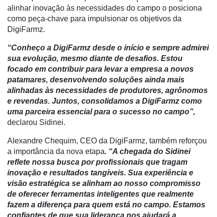
Artigos
alinhar inovação às necessidades do campo o posiciona
como peça-chave para impulsionar os objetivos da
Agenda
DigiFarmz.
Agricultura
“Conheço a DigiFarmz desde o início e sempre admirei
de
sua evolução, mesmo diante de desafios. Estou
Precisão
focado em contribuir para levar a empresa a novos
patamares, desenvolvendo soluções ainda mais
Automação
alinhadas às necessidades de produtores, agrônomos
e
e revendas. Juntos, consolidamos a DigiFarmz como
Robótica
uma parceira essencial para o sucesso no campo”,
declarou Sidinei.
Conectividade
Alexandre Chequim, CEO da DigiFarmz, também reforçou
Dados
a importância da nova etapa
. “A chegada do Sidinei
e
reflete nossa busca por profissionais que tragam
Análise
inovação e resultados tangíveis. Sua experiência e
E-
visão estratégica se alinham ao nosso compromisso
Commerce
de oferecer ferramentas inteligentes que realmente
fazem a diferença para quem está no campo. Estamos
Informatização
confiantes de que sua liderança nos ajudará a