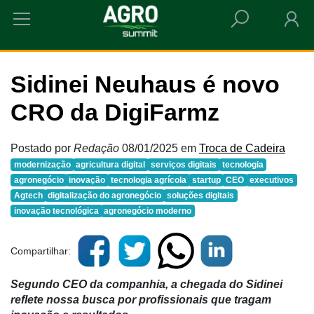
HOME
SIDINEI NEUHAUS É NOVO CRO DA DIGIFARMZ
Sidinei Neuhaus é novo
CRO da DigiFarmz
Postado por
Redação
08/01/2025
em
Troca de Cadeira
modernização
agricultura digital
serviços digitais
tecnologia
agronegócio
inovação
tecnologia agrícola
startup
CEO
executivos
Agtech
digitalização do agronegócio
soluções digitais
inovação tecnológica
agronegócio moderno
Compartilhar:
Segundo CEO da companhia, a c
hegada do Sidinei
reflete nossa busca por profissionais que tragam