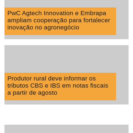
Lean
PwC Agtech Innovation e Embrapa
Way
Consulting
ampliam cooperação para fortalecer
inovação no agronegócio
Manager
ONE
CHB
Produtor rural deve informar os
tributos CBS e IBS em notas fiscais
a partir de agosto