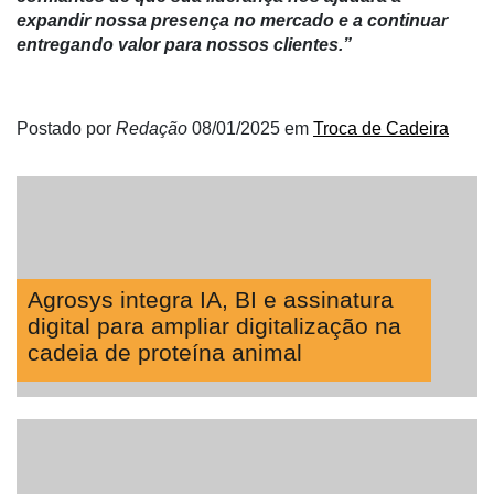
da
expandir nossa presença no mercado e a continuar
Agricultura
entregando valor para nossos clientes.”
Vertical
Software
Empresarial
Postado por
Redação
08/01/2025
em
Troca de Cadeira
Tecnologia
para
Recursos
Hídricos
Membros
Agrosys integra IA, BI e assinatura
digital para ampliar digitalização na
Liberali
cadeia de proteína animal
Netrin
Néctar
Tecprime
Agro