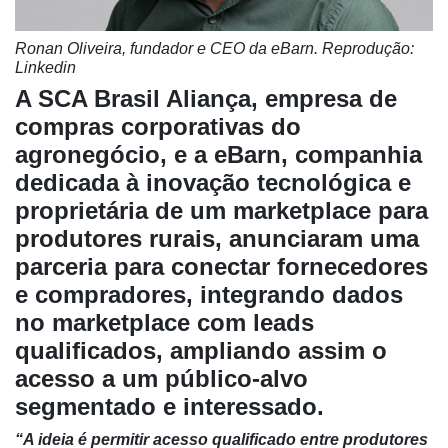
Ronan Oliveira, fundador e CEO da eBarn. Reprodução:
Linkedin
Cadastre-
A SCA Brasil Aliança, empresa de
se
compras corporativas do
agronegócio, e a eBarn, companhia
Minha
conta
dedicada à inovação tecnológica e
proprietária de um marketplace para
produtores rurais, anunciaram uma
Notícias
parceria para conectar fornecedores
e compradores, integrando dados
Destaque
no marketplace com leads
Mercado
qualificados, ampliando assim o
Troca
acesso a um público-alvo
de
segmentado e interessado.
Cadeira
“A ideia é permitir acesso qualificado entre produtores