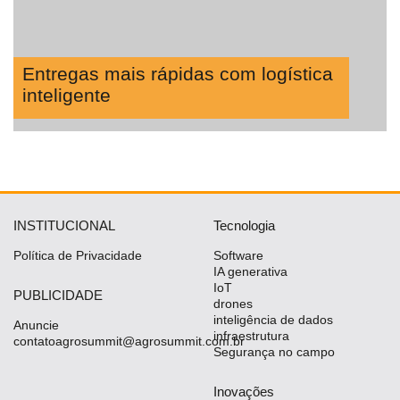
Entregas mais rápidas com logística
inteligente
INSTITUCIONAL
Tecnologia
Política de Privacidade
Software
IA generativa
IoT
PUBLICIDADE
drones
inteligência de dados
Anuncie
infraestrutura
contatoagrosummit@agrosummit.com.br
Segurança no campo
Inovações