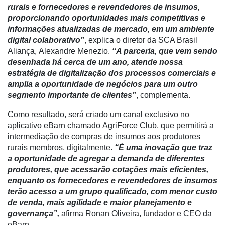
Artigos
rurais e fornecedores e revendedores de insumos,
proporcionando oportunidades mais competitivas e
Agenda
informações atualizadas de mercado, em um ambiente
digital colaborativo”
, explica o diretor da SCA Brasil
Agricultura
Aliança, Alexandre Menezio.
“A parceria, que vem sendo
de
desenhada há cerca de um ano, atende nossa
Precisão
estratégia de digitalização dos processos comerciais e
Automação
amplia a oportunidade de negócios para um outro
e
segmento importante de clientes”
, complementa.
Robótica
Como resultado, será criado um canal exclusivo no
Conectividade
aplicativo eBarn chamado AgriForce Club, que permitirá a
intermediação de compras de insumos aos produtores
Dados
rurais membros, digitalmente.
“É uma inovação que traz
e
a oportunidade de agregar a demanda de diferentes
Análise
produtores, que acessarão cotações mais eficientes,
enquanto os fornecedores e revendedores de insumos
E-
terão acesso a um grupo qualificado, com menor custo
Commerce
de venda, mais agilidade e maior planejamento e
governança”,
afirma Ronan Oliveira, fundador e CEO da
Informatização
eBarn.