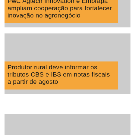
PwC Agtech Innovation e Embrapa
Lean
ampliam cooperação para fortalecer
Way
inovação no agronegócio
Consulting
Manager
ONE
CHB
Produtor rural deve informar os
tributos CBS e IBS em notas fiscais
a partir de agosto