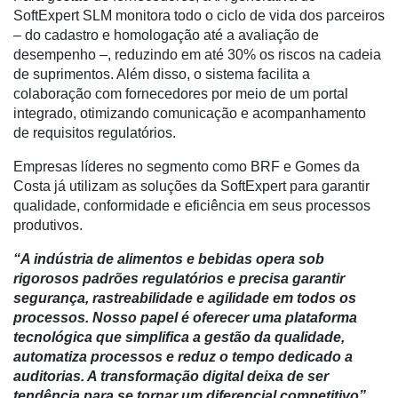
SoftExpert SLM monitora todo o ciclo de vida dos parceiros
Liberali
– do cadastro e homologação até a avaliação de
Netrin
desempenho –, reduzindo em até 30% os riscos na cadeia
de suprimentos. Além disso, o sistema facilita a
Néctar
colaboração com fornecedores por meio de um portal
integrado, otimizando comunicação e acompanhamento
Tecprime
de requisitos regulatórios.
Agro
Empresas líderes no segmento como BRF e Gomes da
Lean
Costa já utilizam as soluções da SoftExpert para garantir
Way
qualidade, conformidade e eficiência em seus processos
Consulting
produtivos.
Manager
“A indústria de alimentos e bebidas opera sob
ONE
rigorosos padrões regulatórios e precisa garantir
segurança, rastreabilidade e agilidade em todos os
CHB
processos. Nosso papel é oferecer uma plataforma
tecnológica que simplifica a gestão da qualidade,
automatiza processos e reduz o tempo dedicado a
auditorias. A transformação digital deixa de ser
tendência para se tornar um diferencial competitivo”
,