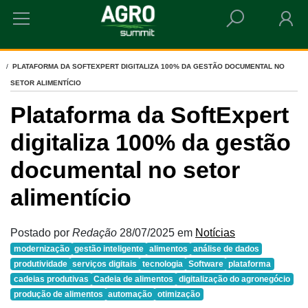
HOME
PLATAFORMA DA SOFTEXPERT DIGITALIZA 100% DA GESTÃO DOCUMENTAL NO
SETOR ALIMENTÍCIO
Plataforma da SoftExpert
digitaliza 100% da gestão
documental no setor
alimentício
Postado por
Redação
28/07/2025
em
Notícias
modernização
gestão inteligente
alimentos
análise de dados
produtividade
serviços digitais
tecnologia
Software
plataforma
cadeias produtivas
Cadeia de alimentos
digitalização do agronegócio
produção de alimentos
automação
otimização