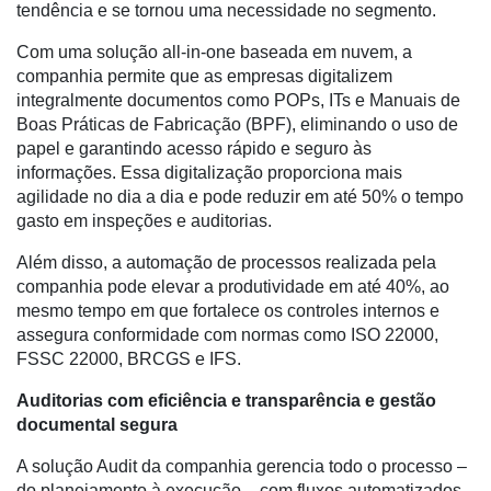
tendência e se tornou uma necessidade no segmento.
Destaque
Com uma solução all-in-one baseada em nuvem, a
companhia permite que as empresas digitalizem
Mercado
integralmente documentos como POPs, ITs e Manuais de
Troca
Boas Práticas de Fabricação (BPF), eliminando o uso de
de
papel e garantindo acesso rápido e seguro às
Cadeira
informações. Essa digitalização proporciona mais
agilidade no dia a dia e pode reduzir em até 50% o tempo
Artigos
gasto em inspeções e auditorias.
Agenda
Além disso, a automação de processos realizada pela
companhia pode elevar a produtividade em até 40%, ao
Agricultura
mesmo tempo em que fortalece os controles internos e
de
assegura conformidade com normas como ISO 22000,
Precisão
FSSC 22000, BRCGS e IFS.
Automação
Auditorias com eficiência e transparência e gestão
e
documental segura
Robótica
A solução Audit da companhia gerencia todo o processo –
Conectividade
do planejamento à execução – com fluxos automatizados