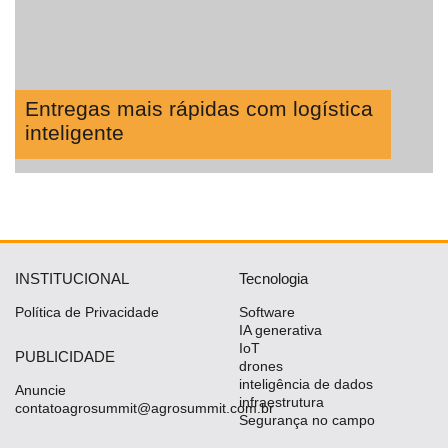
Entregas mais rápidas com logística
inteligente
INSTITUCIONAL
Tecnologia
Política de Privacidade
Software
IA generativa
IoT
PUBLICIDADE
drones
inteligência de dados
Anuncie
infraestrutura
contatoagrosummit@agrosummit.com.br
Segurança no campo