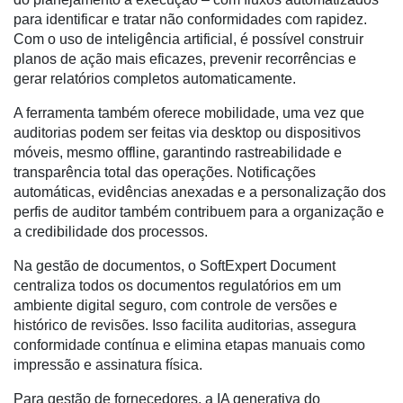
Dados
para identificar e tratar não conformidades com rapidez.
e
Com o uso de inteligência artificial, é possível construir
Análise
planos de ação mais eficazes, prevenir recorrências e
gerar relatórios completos automaticamente.
E-
Commerce
A ferramenta também oferece mobilidade, uma vez que
auditorias podem ser feitas via desktop ou dispositivos
Informatização
móveis, mesmo offline, garantindo rastreabilidade e
da
transparência total das operações. Notificações
Agricultura
automáticas, evidências anexadas e a personalização dos
Vertical
perfis de auditor também contribuem para a organização e
a credibilidade dos processos.
Software
Empresarial
Na gestão de documentos, o SoftExpert Document
centraliza todos os documentos regulatórios em um
Tecnologia
ambiente digital seguro, com controle de versões e
para
histórico de revisões. Isso facilita auditorias, assegura
Recursos
conformidade contínua e elimina etapas manuais como
Hídricos
impressão e assinatura física.
Membros
Para gestão de fornecedores, a IA generativa do