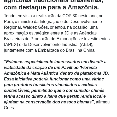
com destaque para a Amazônia.
Destaque
Tendo em vista a realização da COP 30 neste ano, no
Mercado
Pará, o ministro da Integração e do Desenvolvimento
Regional, Waldez Góes, orientou, na ocasião, uma
Troca
aproximação estratégica entre a JD e as Agências
de
Brasileiras de Promoção de Exportações e Investimentos
Cadeira
(APEX) e de Desenvolvimento Industrial (ABDI),
Artigos
juntamente com a Embaixada do Brasil na China.
Agenda
“Estamos especialmente interessados em discutir a
viabilidade da criação de um Pavilhão ‘Floresta
Agricultura
Amazônica e Mata Atlântica’ dentro da plataforma JD.
de
Essa iniciativa poderia funcionar como uma vitrine
Precisão
para produtos brasileiros vinculados a cadeias
sustentáveis, permitindo que o consumidor chinês
Automação
tenha acesso direto a itens que geram renda local e
e
ajudam na conservação dos nossos biomas”
, afirmou
Robótica
Góes.
Conectividade