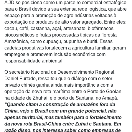
A JD se posiciona como um parceiro comercial estratégico
Dados
para o Brasil devido a sua extensa rede logística, que abre
e
espaço para a promoção de agroindústrias voltadas à
Análise
exportação de produtos de alto valor agregado. Entre eles:
cacau, café, castanha, açaí, artesanato, biofármacos,
E-
biocosméticos e frutas processadas típicas da floresta
Commerce
Amazônica, como cupuaçu, pupunha e buriti. Essas
Informatização
cadeias produtivas fortalecem a agricultura familiar, geram
da
empregos e promovem inclusão econômica com
Agricultura
responsabilidade ambiental.
Vertical
O secretário Nacional de Desenvolvimento Regional,
Software
Daniel Furtado, ressaltou que o diálogo com o setor
Empresarial
privado chinês ganha ainda mais importância com a
operação da nova rota marítima entre o Porto de Gaolan,
Tecnologia
na cidade de Zhuhai, e o porto de Santana, no Amapá.
para
“Quando citam a construção de armazéns fora da
Recursos
China, vejo o Brasil com um grande potencial, não
Hídricos
apenas territorial, mas também para o fortalecimento
da nova rota Brasil-China entre Zuhai e Santana. Em
Membros
razão disso, nos interessa saber como empresas de