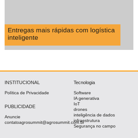
Entregas mais rápidas com logística
inteligente
INSTITUCIONAL
Tecnologia
Política de Privacidade
Software
IA generativa
IoT
PUBLICIDADE
drones
inteligência de dados
Anuncie
infraestrutura
contatoagrosummit@agrosummit.com.br
Segurança no campo