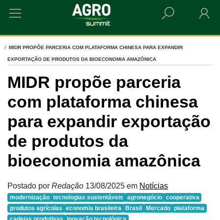
HOME
MIDR PROPÕE PARCERIA COM PLATAFORMA CHINESA PARA EXPANDIR
EXPORTAÇÃO DE PRODUTOS DA BIOECONOMIA AMAZÔNICA
MIDR propõe parceria
com plataforma chinesa
para expandir exportação
de produtos da
bioeconomia amazônica
Postado por
Redação
13/08/2025
em
Notícias
modernização
tecnologias sustentáveis
agronegócio
cooperativa
produtos agrícolas
economia brasileira
Brasil
Mercado
plataforma
cadeias produtivas
inovação tecnológica