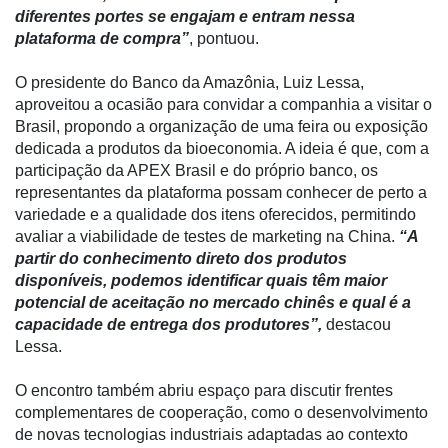
diferentes portes se engajam e entram nessa
Liberali
plataforma de compra”
, pontuou.
Netrin
O presidente do Banco da Amazônia, Luiz Lessa,
Néctar
aproveitou a ocasião para convidar a companhia a visitar o
Brasil, propondo a organização de uma feira ou exposição
Tecprime
dedicada a produtos da bioeconomia. A ideia é que, com a
Agro
participação da APEX Brasil e do próprio banco, os
representantes da plataforma possam conhecer de perto a
Lean
variedade e a qualidade dos itens oferecidos, permitindo
Way
avaliar a viabilidade de testes de marketing na China.
“A
Consulting
partir do conhecimento direto dos produtos
Manager
disponíveis, podemos identificar quais têm maior
ONE
potencial de aceitação no mercado chinês e qual é a
capacidade de entrega dos produtores”,
destacou
CHB
Lessa.
O encontro também abriu espaço para discutir frentes
complementares de cooperação, como o desenvolvimento
de novas tecnologias industriais adaptadas ao contexto