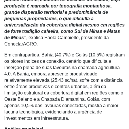
Conectividade
produção é marcada por topografia montanhosa,
grande dispersão territorial e predominância de
Dados
pequenas propriedades, o que dificulta a
e
universalização da cobertura digital mesmo em regiões
Análise
de forte tradição cafeeira, como Sul de Minas e Matas
de Minas”
, explica Paola Campiello, presidente da
E-
ConectarAGRO.
Commerce
Em contrapartida, Bahia (40,7%) e Goiás (10,5%) registram
Informatização
os piores índices de conexão, cenário que dificulta a
da
inserção plena de suas lavouras na chamada agricultura
Agricultura
4.0. A Bahia, embora apresente produtividade
Vertical
relativamente elevada (25,43 sc/ha), sofre com a distância
Software
entre áreas produtivas e centros urbanos, além da
Empresarial
limitação estrutural da cobertura digital em regiões como o
Oeste Baiano e a Chapada Diamantina. Goiás, com
Tecnologia
apenas 10,5% das lavouras conectadas, mostra a maior
para
lacuna tecnológica, evidenciando a urgência de
Recursos
investimentos em infraestrutura.
Hídricos