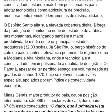
conectividade, estando mais bem posicionados para
Notícias
adotar tecnologias como agricultura de precisão,
monitoramento remoto e ferramentas de rastreabilidade.
Destaque
O Espírito Santo alia sua elevada cobertura digital à força
Mercado
da produção de conilon no norte do estado e de arábica
Troca
nas montanhas, alcançando também a maior
de
produtividade média entre os principais estados
Cadeira
produtores (32,03 sc/ha). Já São Paulo, berço histórico do
café no país, mantém relevância por meio de regiões como
Artigos
a Mogiana e Alta Mogiana, onde a tecnologia e a
conectividade têm impulsionado a qualidade dos grãos. O
Agenda
Paraná, apesar de ter perdido espaço em volume desde as
Agricultura
geadas dos anos 1970, hoje se reinventa com cafés
de
especiais, apoiados por um índice de conectividade
Precisão
exemplar.
Automação
Minas Gerais, maior produtor do país, ocupa posição
e
intermediária: são 886 mil hectares de café, dos quais
Robótica
67,8% estão conectados.
“O dado, que à primeira vista
parece robusto, esconde os desafios do estado, cuja