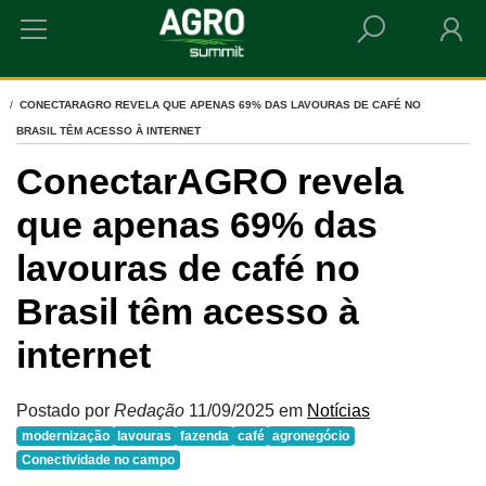
HOME
CONECTARAGRO REVELA QUE APENAS 69% DAS LAVOURAS DE CAFÉ NO
BRASIL TÊM ACESSO À INTERNET
ConectarAGRO revela
que apenas 69% das
lavouras de café no
Brasil têm acesso à
internet
Postado por
Redação
11/09/2025
em
Notícias
modernização
lavouras
fazenda
café
agronegócio
Conectividade no campo