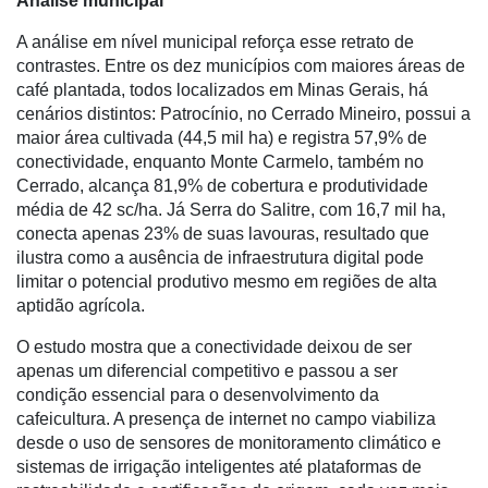
Análise municipal
Membros
A análise em nível municipal reforça esse retrato de
Liberali
contrastes. Entre os dez municípios com maiores áreas de
café plantada, todos localizados em Minas Gerais, há
Netrin
cenários distintos: Patrocínio, no Cerrado Mineiro, possui a
maior área cultivada (44,5 mil ha) e registra 57,9% de
Néctar
conectividade, enquanto Monte Carmelo, também no
Tecprime
Cerrado, alcança 81,9% de cobertura e produtividade
Agro
média de 42 sc/ha. Já Serra do Salitre, com 16,7 mil ha,
conecta apenas 23% de suas lavouras, resultado que
Lean
ilustra como a ausência de infraestrutura digital pode
Way
limitar o potencial produtivo mesmo em regiões de alta
Consulting
aptidão agrícola.
Manager
O estudo mostra que a conectividade deixou de ser
ONE
apenas um diferencial competitivo e passou a ser
condição essencial para o desenvolvimento da
CHB
cafeicultura. A presença de internet no campo viabiliza
desde o uso de sensores de monitoramento climático e
sistemas de irrigação inteligentes até plataformas de