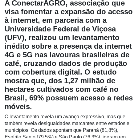
A ConectarAGRO, associação que
visa fomentar a expansão do acesso
à internet, em parceria com a
Universidade Federal de Viçosa
(UFV), realizou um levantamento
inédito sobre a presença da internet
4G e 5G nas lavouras brasileiras de
café, cruzando dados de produção
com cobertura digital. O estudo
mostra que, dos 1,27 milhão de
hectares cultivados com café no
Cadastre-
se
Brasil, 69% possuem acesso a redes
móveis.
Minha
O levantamento revela um avanço expressivo, mas que
conta
também revela desigualdades marcantes entre estados e
municípios. Os dados apontam que Paraná (81,8%),
Espírito Santo (79,5%) e São Paulo (76,3%) lideram em