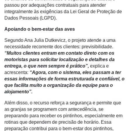
Conectividade
passou por adequações contratuais para atender
integralmente às exigências da Lei Geral de Proteção de
Dados
Dados Pessoais (LGPD).
e
Análise
Apoiando o bem-estar das aves
E-
Segundo Ana Julia Dutkevicz, o projeto atende a uma
Commerce
necessidade recorrente dos clientes: previsibilidade.
“Muitos clientes entram em contato direto com os
Informatização
motoristas para solicitar localização e detalhes da
da
entrega, o que nem sempre é prático”,
explica e
Agricultura
acrescenta:
“Agora, com o sistema, eles passam a ter
Vertical
essas informações de forma estruturada e confiável, o
que facilita muito a organização da equipe para o
Software
alojamento”.
Empresarial
Além disso, o recurso reforça a segurança e permite que
Tecnologia
as granjas se programem com antecedência, se
para
preparando para receber os pintinhos, especialmente em
Recursos
rotinas que dependem de precisão de horário. Essa
Hídricos
preparação contribui para o bem-estar dos pintinhos,