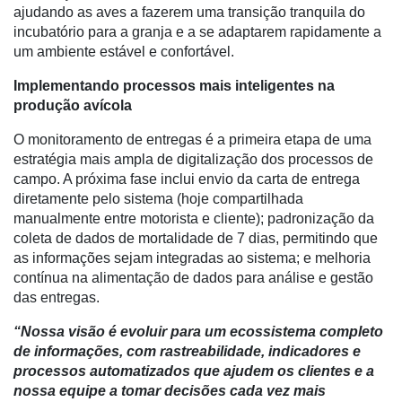
Membros
ajudando as aves a fazerem uma transição tranquila do
incubatório para a granja e a se adaptarem rapidamente a
Liberali
um ambiente estável e confortável.
Netrin
Implementando processos mais inteligentes na
produção avícola
Néctar
O monitoramento de entregas é a primeira etapa de uma
Tecprime
estratégia mais ampla de digitalização dos processos de
Agro
campo. A próxima fase inclui envio da carta de entrega
Lean
diretamente pelo sistema (hoje compartilhada
Way
manualmente entre motorista e cliente); padronização da
Consulting
coleta de dados de mortalidade de 7 dias, permitindo que
as informações sejam integradas ao sistema; e melhoria
Manager
contínua na alimentação de dados para análise e gestão
ONE
das entregas.
CHB
“Nossa visão é evoluir para um ecossistema completo
de informações, com rastreabilidade, indicadores e
processos automatizados que ajudem os clientes e a
nossa equipe a tomar decisões cada vez mais