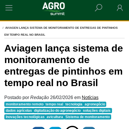
HOME
AVIAGEN LANÇA SISTEMA DE MONITORAMENTO DE ENTREGAS DE PINTINHOS
EM TEMPO REAL NO BRASIL
Aviagen lança sistema de
monitoramento de
entregas de pintinhos em
tempo real no Brasil
Postado por
Redação
26/02/2026
em
Notícias
monitoramento remoto
tempo real
tecnologia
agronegócio
dados agrícolas
digitalização do agronegócio
soluções digitais
Inovações tecnológicas
avicultura
Sistema de monitoramento