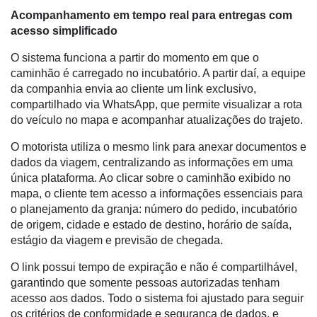
Notícias
Acompanhamento em tempo real para entregas com
acesso simplificado
Destaque
O sistema funciona a partir do momento em que o
Mercado
caminhão é carregado no incubatório. A partir daí, a equipe
da companhia envia ao cliente um link exclusivo,
Troca
compartilhado via WhatsApp, que permite visualizar a rota
de
do veículo no mapa e acompanhar atualizações do trajeto.
Cadeira
O motorista utiliza o mesmo link para anexar documentos e
Artigos
dados da viagem, centralizando as informações em uma
única plataforma. Ao clicar sobre o caminhão exibido no
Agenda
mapa, o cliente tem acesso a informações essenciais para
Agricultura
o planejamento da granja: número do pedido, incubatório
de
de origem, cidade e estado de destino, horário de saída,
Precisão
estágio da viagem e previsão de chegada.
Automação
O link possui tempo de expiração e não é compartilhável,
e
garantindo que somente pessoas autorizadas tenham
Robótica
acesso aos dados. Todo o sistema foi ajustado para seguir
os critérios de conformidade e segurança de dados, e