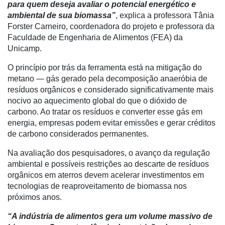
para quem deseja avaliar o potencial energético e
Membros
ambiental de sua biomassa”
, explica a professora Tânia
Forster Carneiro, coordenadora do projeto e professora da
Liberali
Faculdade de Engenharia de Alimentos (FEA) da
Unicamp.
Netrin
O princípio por trás da ferramenta está na mitigação do
Néctar
metano — gás gerado pela decomposição anaeróbia de
resíduos orgânicos e considerado significativamente mais
Tecprime
nocivo ao aquecimento global do que o dióxido de
Agro
carbono. Ao tratar os resíduos e converter esse gás em
Lean
energia, empresas podem evitar emissões e gerar créditos
Way
de carbono considerados permanentes.
Consulting
Na avaliação dos pesquisadores, o avanço da regulação
Manager
ambiental e possíveis restrições ao descarte de resíduos
ONE
orgânicos em aterros devem acelerar investimentos em
tecnologias de reaproveitamento de biomassa nos
CHB
próximos anos.
“A indústria de alimentos gera um volume massivo de