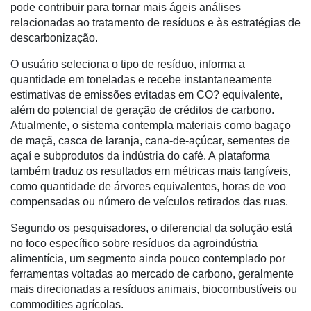
pode contribuir para tornar mais ágeis análises
relacionadas ao tratamento de resíduos e às estratégias de
Notícias
descarbonização.
Destaque
O usuário seleciona o tipo de resíduo, informa a
quantidade em toneladas e recebe instantaneamente
Mercado
estimativas de emissões evitadas em CO? equivalente,
Troca
além do potencial de geração de créditos de carbono.
de
Atualmente, o sistema contempla materiais como bagaço
Cadeira
de maçã, casca de laranja, cana-de-açúcar, sementes de
açaí e subprodutos da indústria do café. A plataforma
Artigos
também traduz os resultados em métricas mais tangíveis,
como quantidade de árvores equivalentes, horas de voo
Agenda
compensadas ou número de veículos retirados das ruas.
Agricultura
Segundo os pesquisadores, o diferencial da solução está
de
no foco específico sobre resíduos da agroindústria
Precisão
alimentícia, um segmento ainda pouco contemplado por
Automação
ferramentas voltadas ao mercado de carbono, geralmente
e
mais direcionadas a resíduos animais, biocombustíveis ou
Robótica
commodities agrícolas.