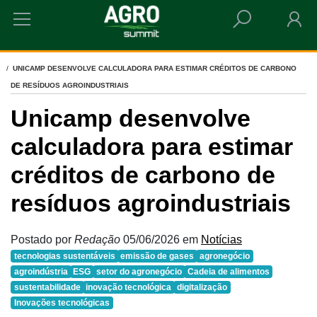
HOME
UNICAMP DESENVOLVE CALCULADORA PARA ESTIMAR CRÉDITOS DE CARBONO
DE RESÍDUOS AGROINDUSTRIAIS
Unicamp desenvolve
calculadora para estimar
créditos de carbono de
resíduos agroindustriais
Postado por
Redação
05/06/2026
em
Notícias
tecnologias sustentáveis
emissão de gases
agronegócio
agroindústria
ESG
setor do agronegócio
Cadeia de alimentos
sustentabilidade
inovação tecnológica
digitalização
Inovações tecnológicas