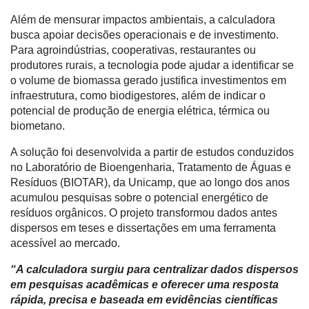
Conectividade
Além de mensurar impactos ambientais, a calculadora
busca apoiar decisões operacionais e de investimento.
Dados
Para agroindústrias, cooperativas, restaurantes ou
e
produtores rurais, a tecnologia pode ajudar a identificar se
Análise
o volume de biomassa gerado justifica investimentos em
infraestrutura, como biodigestores, além de indicar o
E-
potencial de produção de energia elétrica, térmica ou
Commerce
biometano.
Informatização
A solução foi desenvolvida a partir de estudos conduzidos
da
no Laboratório de Bioengenharia, Tratamento de Águas e
Agricultura
Resíduos (BIOTAR), da Unicamp, que ao longo dos anos
Vertical
acumulou pesquisas sobre o potencial energético de
resíduos orgânicos. O projeto transformou dados antes
Software
dispersos em teses e dissertações em uma ferramenta
Empresarial
acessível ao mercado.
Tecnologia
“A calculadora surgiu para centralizar dados dispersos
para
em pesquisas acadêmicas e oferecer uma resposta
Recursos
rápida, precisa e baseada em evidências científicas
Hídricos