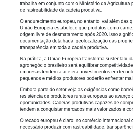
Conectividade
trabalha em conjunto com o Ministério da Agricultura 
de rastreabilidade da cadeia produtiva.
Dados
e
O endurecimento europeu, no entanto, vai além das q
Análise
União Europeia estabelece que produtos como carne,
origem livre de desmatamento após 2020. Isso signif
E-
documentação detalhada, geolocalização das proprie
Commerce
transparência em toda a cadeia produtiva.
Informatização
Na prática, a União Europeia transforma sustentabilida
da
agronegócio brasileiro será equilibrar competitivida
Agricultura
empresas tendem a acelerar investimentos em tecnolog
Vertical
pequenos e médios produtores poderão enfrentar maio
Software
Embora parte do setor veja as exigências como barre
Empresarial
resistência de produtores rurais europeus ao avanço
oportunidades. Cadeias produtivas capazes de compr
Tecnologia
tendem a conquistar mercados mais valorizados e co
para
Recursos
O recado europeu é claro: no comércio internacional 
Hídricos
necessário produzir com rastreabilidade, transparênci