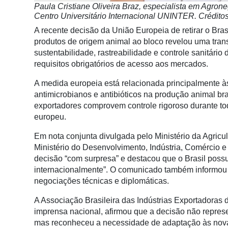
Paula Cristiane Oliveira Braz, especialista em Agron
Notícias
Centro Universitário Internacional UNINTER. Crédi
A recente decisão da União Europeia de retirar o Bras
Destaque
produtos de origem animal ao bloco revelou uma tran
Mercado
sustentabilidade, rastreabilidade e controle sanitári
requisitos obrigatórios de acesso aos mercados.
Troca
de
A medida europeia está relacionada principalmente à
Cadeira
antimicrobianos e antibióticos na produção animal br
exportadores comprovem controle rigoroso durante to
Artigos
europeu.
Agenda
Em nota conjunta divulgada pelo Ministério da Agricul
Ministério do Desenvolvimento, Indústria, Comércio e 
Agricultura
decisão “com surpresa” e destacou que o Brasil possu
de
internacionalmente”. O comunicado também informou 
Precisão
negociações técnicas e diplomáticas.
Automação
A Associação Brasileira das Indústrias Exportadoras
e
imprensa nacional, afirmou que a decisão não repres
Robótica
mas reconheceu a necessidade de adaptação às nova