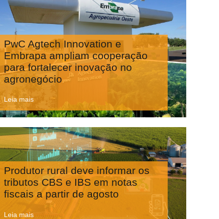
PwC Agtech Innovation e
Embrapa ampliam cooperação
para fortalecer inovação no
agronegócio
Leia mais
Produtor rural deve informar os
tributos CBS e IBS em notas
fiscais a partir de agosto
Leia mais