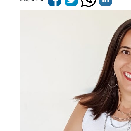
Cadastre-
se
Minha
conta