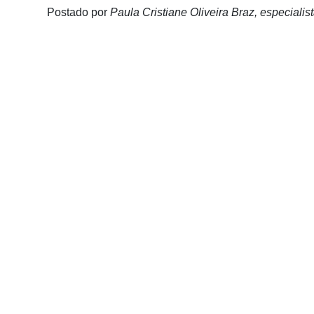
Membros
Postado por
Paula Cristiane Oliveira Braz, especiali
Liberali
Netrin
Néctar
Tecprime
Agro
Lean
Way
Consulting
Manager
ONE
CHB