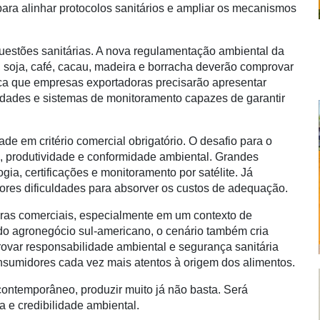
para alinhar protocolos sanitários e ampliar os mecanismos
uestões sanitárias. A nova regulamentação ambiental da
 soja, café, cacau, madeira e borracha deverão comprovar
ica que empresas exportadoras precisarão apresentar
dades e sistemas de monitoramento capazes de garantir
de em critério comercial obrigatório. O desafio para o
de, produtividade e conformidade ambiental. Grandes
ia, certificações e monitoramento por satélite. Já
res dificuldades para absorver os custos de adequação.
iras comerciais, especialmente em um contexto de
 do agronegócio sul-americano, o cenário também cria
ovar responsabilidade ambiental e segurança sanitária
nsumidores cada vez mais atentos à origem dos alimentos.
contemporâneo, produzir muito já não basta. Será
a e credibilidade ambiental.