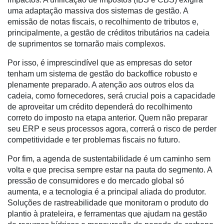
Recursos
uma adaptação massiva dos sistemas de gestão. A
Hídricos
emissão de notas fiscais, o recolhimento de tributos e,
principalmente, a gestão de créditos tributários na cadeia
Membros
de suprimentos se tornarão mais complexos.
Liberali
Por isso, é imprescindível que as empresas do setor
Netrin
tenham um sistema de gestão do backoffice robusto e
plenamente preparado. A atenção aos outros elos da
Néctar
cadeia, como fornecedores, será crucial pois a capacidade
de aproveitar um crédito dependerá do recolhimento
Tecprime
correto do imposto na etapa anterior. Quem não preparar
Agro
seu ERP e seus processos agora, correrá o risco de perder
Lean
competitividade e ter problemas fiscais no futuro.
Way
Por fim, a agenda de sustentabilidade é um caminho sem
Consulting
volta e que precisa sempre estar na pauta do segmento. A
Manager
pressão de consumidores e do mercado global só
ONE
aumenta, e a tecnologia é a principal aliada do produtor.
Soluções de rastreabilidade que monitoram o produto do
CHB
plantio à prateleira, e ferramentas que ajudam na gestão