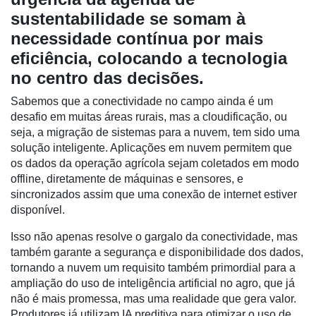
sustentabilidade se somam à
necessidade contínua por mais
eficiência, colocando a tecnologia
Notícias
no centro das decisões.
Destaque
Sabemos que a conectividade no campo ainda é um
Mercado
desafio em muitas áreas rurais, mas a cloudificação, ou
seja, a migração de sistemas para a nuvem, tem sido uma
Troca
solução inteligente. Aplicações em nuvem permitem que
de
os dados da operação agrícola sejam coletados em modo
Cadeira
offline, diretamente de máquinas e sensores, e
Artigos
sincronizados assim que uma conexão de internet estiver
disponível.
Agenda
Isso não apenas resolve o gargalo da conectividade, mas
Agricultura
também garante a segurança e disponibilidade dos dados,
de
tornando a nuvem um requisito também primordial para a
Precisão
ampliação do uso de inteligência artificial no agro, que já
não é mais promessa, mas uma realidade que gera valor.
Automação
Produtores já utilizam IA preditiva para otimizar o uso de