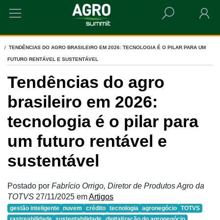
HOME
TENDÊNCIAS DO AGRO BRASILEIRO EM 2026: TECNOLOGIA É O PILAR PARA UM
FUTURO RENTÁVEL E SUSTENTÁVEL
Tendências do agro
brasileiro em 2026:
tecnologia é o pilar para
um futuro rentável e
sustentável
Postado por
Fabrício Orrigo, Diretor de Produtos Agro da
TOTVS
27/11/2025
em
Artigos
gestão inteligente
nuvem
crédito
tecnologia
agronegócio
TOTVS
rastreabilidade
sustentabilidade
digitalização do agronegócio