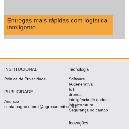
Entregas mais rápidas com logística
inteligente
INSTITUCIONAL
Tecnologia
Política de Privacidade
Software
IA generativa
IoT
PUBLICIDADE
drones
inteligência de dados
Anuncie
infraestrutura
contatoagrosummit@agrosummit.com.br
Segurança no campo
Inovações