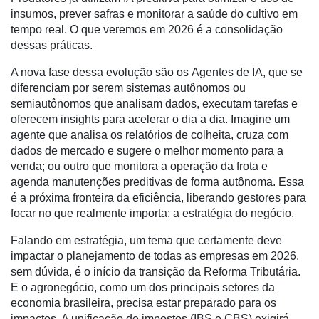
e
insumos, prever safras e monitorar a saúde do cultivo em
Robótica
tempo real. O que veremos em 2026 é a consolidação
dessas práticas.
Conectividade
A nova fase dessa evolução são os Agentes de IA, que se
Dados
diferenciam por serem sistemas autônomos ou
e
semiautônomos que analisam dados, executam tarefas e
Análise
oferecem insights para acelerar o dia a dia. Imagine um
E-
agente que analisa os relatórios de colheita, cruza com
Commerce
dados de mercado e sugere o melhor momento para a
venda; ou outro que monitora a operação da frota e
Informatização
agenda manutenções preditivas de forma autônoma. Essa
da
é a próxima fronteira da eficiência, liberando gestores para
Agricultura
focar no que realmente importa: a estratégia do negócio.
Vertical
Falando em estratégia, um tema que certamente deve
Software
impactar o planejamento de todas as empresas em 2026,
Empresarial
sem dúvida, é o início da transição da Reforma Tributária.
E o agronegócio, como um dos principais setores da
Tecnologia
economia brasileira, precisa estar preparado para os
para
impactos. A unificação de impostos (IBS e CBS) exigirá