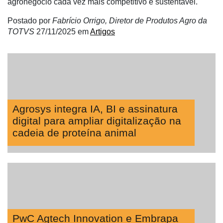
agronegócio cada vez mais competitivo e sustentável.
Postado por
Fabrício Orrigo, Diretor de Produtos Agro da
TOTVS
27/11/2025
em
Artigos
Agrosys integra IA, BI e assinatura
digital para ampliar digitalização na
cadeia de proteína animal
PwC Agtech Innovation e Embrapa