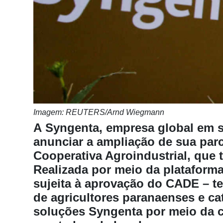
Notícias
Destaque
Mercado
Troca
de
Cadeira
Artigos
Imagem: REUTERS/Arnd Wiegmann
A Syngenta, empresa global em s
Agenda
anunciar a ampliação de sua parc
Agricultura
Cooperativa Agroindustrial, que
de
Realizada por meio da plataform
Precisão
sujeita à aprovação do CADE – t
Automação
de agricultores paranaenses e ca
e
soluções Syngenta por meio da ca
Robótica