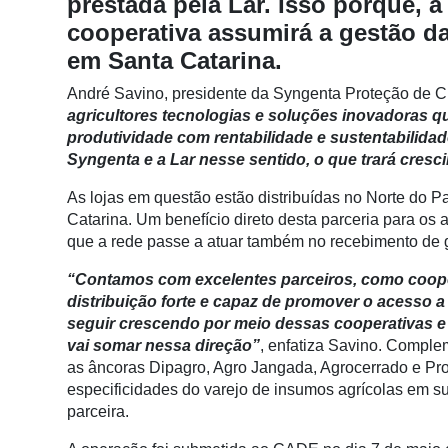
prestada pela Lar. Isso porque, a
Conectividade
cooperativa assumirá a gestão da
Dados
em Santa Catarina.
e
Análise
André Savino, presidente da Syngenta Proteção de Cu
agricultores tecnologias e soluções inovadoras q
E-
produtividade com rentabilidade e sustentabilida
Commerce
Syngenta e a Lar nesse sentido, o que trará cres
Informatização
As lojas em questão estão distribuídas no Norte do 
da
Catarina. Um benefício direto desta parceria para os a
Agricultura
que a rede passe a atuar também no recebimento de 
Vertical
“Contamos com excelentes parceiros, como coope
Software
distribuição forte e capaz de promover o acesso a 
Empresarial
seguir crescendo por meio dessas cooperativas e
vai somar nessa direção”
, enfatiza Savino. Compl
Tecnologia
as âncoras Dipagro, Agro Jangada, Agrocerrado e Pro
para
especificidades do varejo de insumos agrícolas em s
Recursos
parceira.
Hídricos