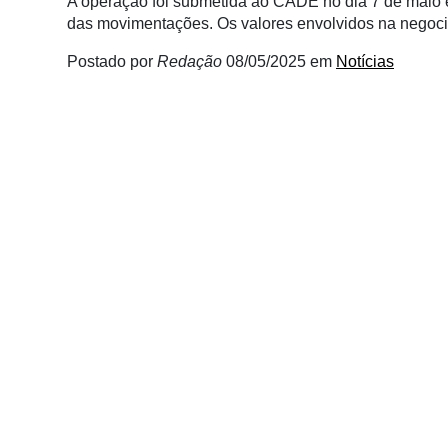
A operação foi submetida ao CADE no dia 7 de maio 
Membros
das movimentações. Os valores envolvidos na negoci
Liberali
Postado por
Redação
08/05/2025
em
Notícias
Netrin
Néctar
Tecprime
Agro
Lean
Way
Consulting
Manager
ONE
CHB