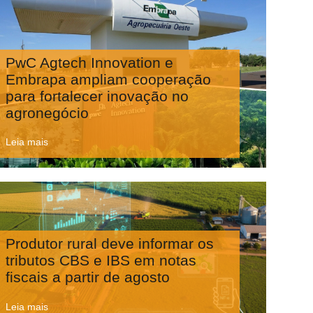
PwC Agtech Innovation e
Embrapa ampliam cooperação
para fortalecer inovação no
agronegócio
Leia mais
Produtor rural deve informar os
tributos CBS e IBS em notas
fiscais a partir de agosto
Leia mais