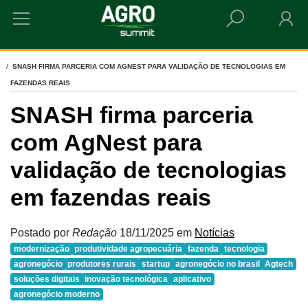
HOME
SNASH FIRMA PARCERIA COM AGNEST PARA VALIDAÇÃO DE TECNOLOGIAS EM
FAZENDAS REAIS
SNASH firma parceria
com AgNest para
validação de tecnologias
em fazendas reais
Postado por
Redação
18/11/2025
em
Notícias
modernização
produtividade agropecuária
fazenda
tecnologia
agronegócio
produtores rurais
startup
agronegócio no brasil
Agtech
soluções digitais
inovação tecnológica
aplicativo
agronegócio moderno