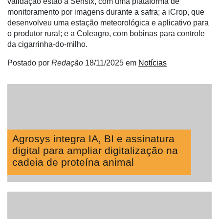
validação estão a Sensix, com uma plataforma de
Néctar
monitoramento por imagens durante a safra; a iCrop, que
desenvolveu uma estação meteorológica e aplicativo para
Tecprime
o produtor rural; e a Coleagro, com bobinas para controle
Agro
da cigarrinha-do-milho.
Lean
Postado por
Redação
18/11/2025
em
Notícias
Way
Consulting
Manager
ONE
CHB
Agrosys integra IA, BI e assinatura
digital para ampliar digitalização na
cadeia de proteína animal