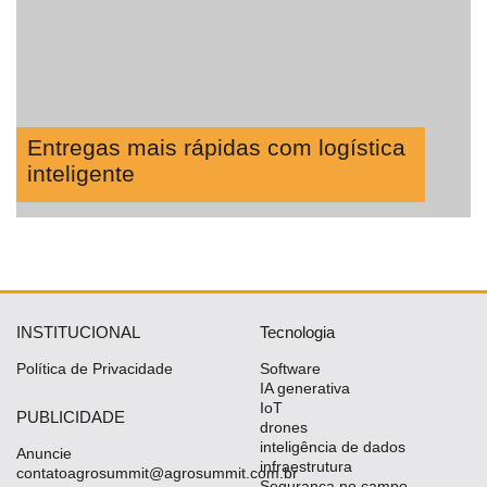
Entregas mais rápidas com logística
inteligente
INSTITUCIONAL
Tecnologia
Política de Privacidade
Software
IA generativa
IoT
PUBLICIDADE
drones
inteligência de dados
Anuncie
infraestrutura
contatoagrosummit@agrosummit.com.br
Segurança no campo