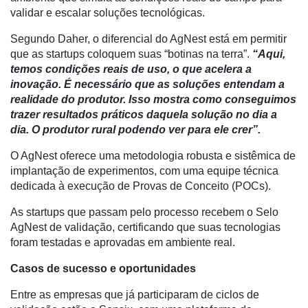
validar e escalar soluções tecnológicas.
E-
Commerce
Segundo Daher, o diferencial do AgNest está em permitir
que as startups coloquem suas “botinas na terra”.
“Aqui,
Informatização
temos condições reais de uso, o que acelera a
da
inovação. É necessário que as soluções entendam a
Agricultura
realidade do produtor. Isso mostra como conseguimos
Vertical
trazer resultados práticos daquela solução no dia a
Software
dia. O produtor rural podendo ver para ele crer”.
Empresarial
O AgNest oferece uma metodologia robusta e sistêmica de
Tecnologia
implantação de experimentos, com uma equipe técnica
para
dedicada à execução de Provas de Conceito (POCs).
Recursos
As startups que passam pelo processo recebem o Selo
Hídricos
AgNest de validação, certificando que suas tecnologias
Membros
foram testadas e aprovadas em ambiente real.
Liberali
Casos de sucesso e oportunidades
Netrin
Entre as empresas que já participaram de ciclos de