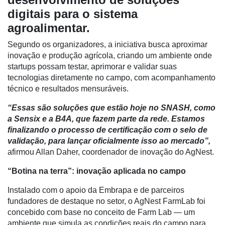
digitais para o sistema
Troca
de
agroalimentar.
Cadeira
Segundo os organizadores, a iniciativa busca aproximar
Artigos
inovação e produção agrícola, criando um ambiente onde
startups possam testar, aprimorar e validar suas
Agenda
tecnologias diretamente no campo, com acompanhamento
técnico e resultados mensuráveis.
Agricultura
de
“Essas são soluções que estão hoje no SNASH, como
Precisão
a Sensix e a B4A, que fazem parte da rede. Estamos
finalizando o processo de certificação com o selo de
Automação
validação, para lançar oficialmente isso ao mercado”,
e
afirmou Allan Daher, coordenador de inovação do AgNest.
Robótica
“Botina na terra”: inovação aplicada no campo
Conectividade
Instalado com o apoio da Embrapa e de parceiros
Dados
fundadores de destaque no setor, o AgNest FarmLab foi
e
concebido com base no conceito de Farm Lab — um
Análise
ambiente que simula as condições reais do campo para