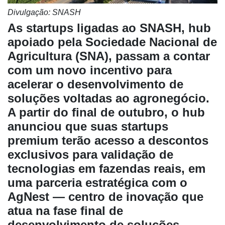
Divulgação: SNASH
As startups ligadas ao SNASH, hub
apoiado pela Sociedade Nacional de
Agricultura (SNA), passam a contar
com um novo incentivo para
acelerar o desenvolvimento de
Cadastre-
soluções voltadas ao agronegócio.
se
A partir do final de outubro, o hub
anunciou que suas startups
Minha
premium terão acesso a descontos
conta
exclusivos para validação de
tecnologias em fazendas reais, em
uma parceria estratégica com o
Notícias
AgNest — centro de inovação que
Destaque
atua na fase final de
Mercado
desenvolvimento de soluções