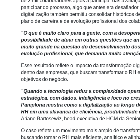
de 2 mil colaboradores aptos a participar das avali
Membros
participar do processo, algo que antes era desafiador 
digitalização também permitiu consolidar históricos
Liberali
plano de carreira e de evolução profissional dos col
Netrin
“O que é muito claro para a gente, com a desopera
Néctar
possibilidade de atuar em outras questões que ant
muito grande na questão do desenvolvimento dos 
Tecprime
evolução profissional, que demanda muita atençã
Agro
Esse resultado reflete o impacto da transformação di
Lean
dentro das empresas, que buscam transformar o RH em
Way
objetivos do negócio.
Consulting
“Quando a tecnologia reduz a complexidade opera
Manager
estratégica, com dados, inteligência e foco no 
ONE
Pamplona mostra como a digitalização ao longo de
RH em uma alavanca de eficiência, produtividade 
CHB
Ariane Bartosewiz, head-executiva de HCM da Senio
O caso reflete um movimento mais amplo de transfor
buscando tornar o RH mais eficiente, analítico e alin