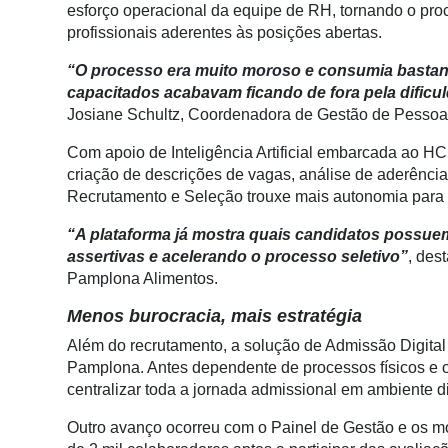
Conectividade
esforço operacional da equipe de RH, tornando o proce
profissionais aderentes às posições abertas.
Dados
e
“O processo era muito moroso e consumia bastant
Análise
capacitados acabavam ficando de fora pela dific
Josiane Schultz, Coordenadora de Gestão de Pessoa
E-
Commerce
Com apoio de Inteligência Artificial embarcada ao HC
criação de descrições de vagas, análise de aderência
Informatização
Recrutamento e Seleção trouxe mais autonomia para 
da
Agricultura
“A plataforma já mostra quais candidatos possuem
Vertical
assertivas e acelerando o processo seletivo”
, des
Pamplona Alimentos.
Software
Menos burocracia, mais estratégia
Empresarial
Além do recrutamento, a solução de Admissão Digital
Tecnologia
Pamplona. Antes dependente de processos físicos e
para
centralizar toda a jornada admissional em ambiente di
Recursos
Hídricos
Outro avanço ocorreu com o Painel de Gestão e os 