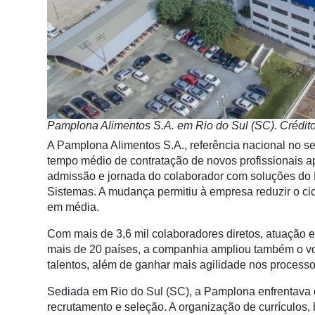
Notícias
Destaque
Mercado
Troca
de
Pamplona Alimentos S.A. em Rio do Sul (SC). Crédito
Cadeira
A Pamplona Alimentos S.A., referência nacional no s
Artigos
tempo médio de contratação de novos profissionais ap
admissão e jornada do colaborador com soluções do
Agenda
Sistemas.
A mudança permitiu à empresa reduzir o cic
Agricultura
em média.
de
Com mais de 3,6 mil colaboradores diretos, atuação 
Precisão
mais de 20 países, a companhia ampliou também o v
Automação
talentos, além de ganhar mais agilidade nos process
e
Sediada em Rio do Sul (SC), a Pamplona enfrentava 
Robótica
recrutamento e seleção. A organização de currículos,