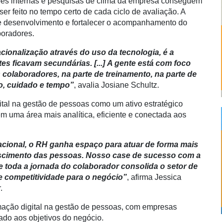
ações internas e pesquisas de clima da empresa conseguem
ser feito no tempo certo de cada ciclo de avaliação. A
 de desenvolvimento e fortalecer o acompanhamento do
aboradores.
cionalização através do uso da tecnologia, é a
es ficavam secundárias. [...]
A gente está com foco
colaboradores, na parte de treinamento, na parte de
o, cuidado e tempo”
, avalia Josiane Schultz.
gital na gestão de pessoas como um ativo estratégico
 uma área mais analítica, eficiente e conectada aos
cional, o RH ganha espaço para atuar de forma mais
crescimento das pessoas. Nosso case de sucesso com a
 toda a jornada do colaborador consolida o setor de
e competitividade para o negócio”
, afirma Jessica
r.
mação digital na gestão de pessoas, com empresas
hado aos objetivos do negócio.