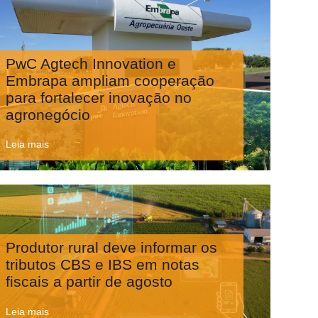
PwC Agtech Innovation e
Embrapa ampliam cooperação
para fortalecer inovação no
agronegócio
Leia mais
Produtor rural deve informar os
tributos CBS e IBS em notas
fiscais a partir de agosto
Leia mais