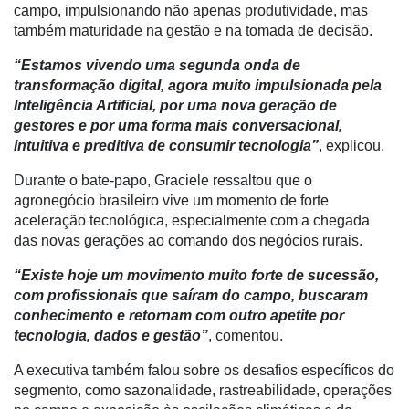
campo, impulsionando não apenas produtividade, mas
Mercado
também maturidade na gestão e na tomada de decisão.
Troca
“Estamos vivendo uma segunda onda de
de
transformação digital, agora muito impulsionada pela
Cadeira
Inteligência Artificial, por uma nova geração de
gestores e por uma forma mais conversacional,
Artigos
intuitiva e preditiva de consumir tecnologia”
, explicou.
Agenda
Durante o bate-papo, Graciele ressaltou que o
agronegócio brasileiro vive um momento de forte
Agricultura
aceleração tecnológica, especialmente com a chegada
de
das novas gerações ao comando dos negócios rurais.
Precisão
“Existe hoje um movimento muito forte de sucessão,
Automação
com profissionais que saíram do campo, buscaram
e
conhecimento e retornam com outro apetite por
Robótica
tecnologia, dados e gestão”
, comentou.
Conectividade
A executiva também falou sobre os desafios específicos do
Dados
segmento, como sazonalidade, rastreabilidade, operações
e