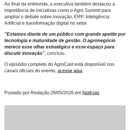
Netrin
Ao final da entrevista, a executiva também destacou a
importância de iniciativas como o Agro Summit para
Néctar
ampliar o debate sobre inovação, ERP, Inteligência
Artificial e transformação digital no setor.
Tecprime
Agro
“Estamos diante de um público com grande apetite por
tecnologia e maturidade de gestão. O agronegócio
Lean
merece esse olhar estratégico e esse espaço para
Way
discutir inovação”
, concluiu.
Consulting
O episódio completo do AgroCast está disponível nos
Manager
canais oficiais do evento,
acesse aqui
.
ONE
CHB
Postado por
Redação
28/05/2026
em
Notícias