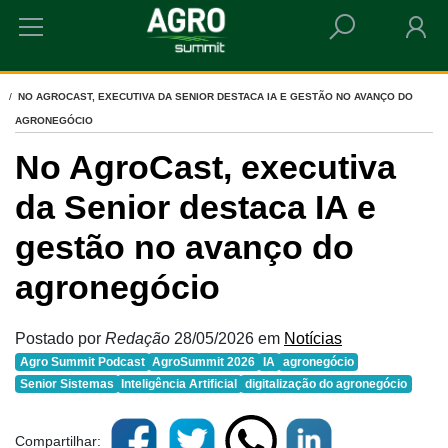
HOME
NO AGROCAST, EXECUTIVA DA SENIOR DESTACA IA E GESTÃO NO AVANÇO DO
AGRONEGÓCIO
No AgroCast, executiva
da Senior destaca IA e
gestão no avanço do
agronegócio
Postado por
Redação
28/05/2026
em
Notícias
Agro Summit Podcast
AgroSummit 2026
IA
agronegócio
Senior Sistemas
Inteligência Artificial
digitalização do agronegócio
Compartilhar: