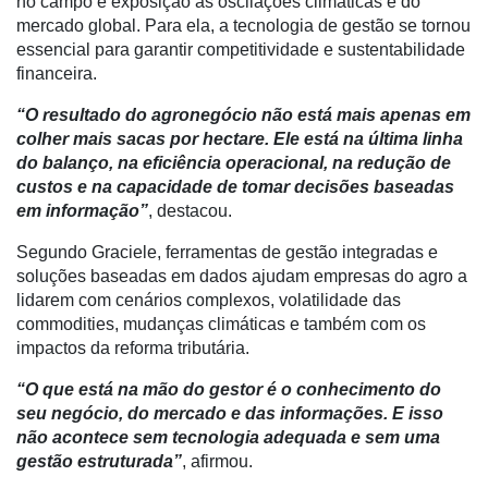
no campo e exposição às oscilações climáticas e do
Análise
mercado global. Para ela, a tecnologia de gestão se tornou
essencial para garantir competitividade e sustentabilidade
E-
financeira.
Commerce
“O resultado do agronegócio não está mais apenas em
Informatização
colher mais sacas por hectare. Ele está na última linha
da
do balanço, na eficiência operacional, na redução de
Agricultura
custos e na capacidade de tomar decisões baseadas
Vertical
em informação”
, destacou.
Software
Segundo Graciele, ferramentas de gestão integradas e
Empresarial
soluções baseadas em dados ajudam empresas do agro a
lidarem com cenários complexos, volatilidade das
Tecnologia
commodities, mudanças climáticas e também com os
para
impactos da reforma tributária.
Recursos
Hídricos
“O que está na mão do gestor é o conhecimento do
seu negócio, do mercado e das informações. E isso
Membros
não acontece sem tecnologia adequada e sem uma
Liberali
gestão estruturada”
, afirmou.