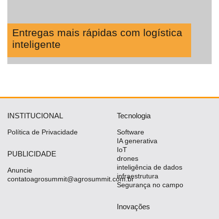
Entregas mais rápidas com logística
inteligente
INSTITUCIONAL
Tecnologia
Política de Privacidade
Software
IA generativa
IoT
PUBLICIDADE
drones
inteligência de dados
Anuncie
infraestrutura
contatoagrosummit@agrosummit.com.br
Segurança no campo
Inovações