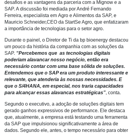
desafios e as vantagens da parceria com a Mignow e a
Troca
SAP. A discussão foi mediada por André Fernando
de
Ferreira, especialista em Agro e Alimentos da SAP, e
Cadeira
Mauricio
Schneider,
CEO da StartSe Agro, que enfatizaram
Artigos
a importância de tecnologias para o setor agro.
Agenda
Durante o painel, o Diretor de Ti da bp bioenergy destacou
um pouco da história da companhia com as soluções da
Agricultura
SAP.
“Percebemos que as tecnologias digitais
de
poderiam alavancar nosso negócio, então era
Precisão
necessário contar com uma base sólida de soluções.
Entendemos que o SAP era um produto interessante e
Automação
relevante, que atenderia às nossas necessidades. E
e
que o S/4HANA, em especial, nos traria capacidades
Robótica
para alcançar essas alavancas estratégicas”
, conta.
Conectividade
Segundo o executivo, a adoção de soluções digitais tem
gerado ganhos expressivos de performance. Ele destaca
Dados
que, atualmente, a empresa está testando uma ferramenta
e
da SAP que impulsionou significativamente a área de
Análise
dados. Segundo ele, antes, o tempo necessário para obter