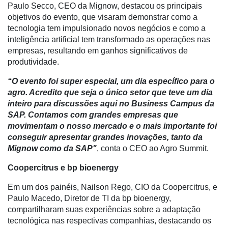
Paulo Secco, CEO da Mignow, destacou os principais
objetivos do evento, que visaram demonstrar como a
tecnologia tem impulsionado novos negócios e como a
inteligência artificial tem transformado as operações nas
empresas, resultando em ganhos significativos de
produtividade.
Cadastre-
“O evento foi super especial, um dia específico para o
se
agro. Acredito que seja o único setor que teve um dia
inteiro para discussões aqui no Business Campus da
SAP. Contamos com grandes empresas que
Minha
movimentam o nosso mercado e o mais importante foi
conta
conseguir apresentar grandes inovações, tanto da
Mignow como da SAP"
, conta o CEO ao Agro Summit.
Coopercitrus e bp bioenergy
Notícias
Em um dos painéis, Nailson Rego, CIO da Coopercitrus, e
Destaque
Paulo Macedo, Diretor de TI da bp bioenergy,
compartilharam suas experiências sobre a adaptação
Mercado
tecnológica nas respectivas companhias, destacando os