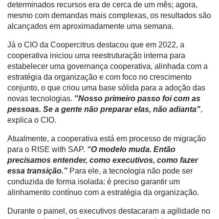
E-
determinados recursos era de cerca de um mês; agora,
Commerce
mesmo com demandas mais complexas, os resultados são
alcançados em aproximadamente uma semana.
Informatização
da
Já o CIO da Coopercitrus destacou que em 2022, a
Agricultura
cooperativa iniciou uma reestruturação interna para
Vertical
estabelecer uma governança cooperativa, alinhada com a
estratégia da organização e com foco no crescimento
Software
conjunto, o que criou uma base sólida para a adoção das
Empresarial
novas tecnologias.
"Nosso primeiro passo foi com as
pessoas. Se a gente não preparar elas, não adianta"
,
Tecnologia
explica o CIO.
para
Recursos
Atualmente, a cooperativa está em processo de migração
Hídricos
para o RISE with SAP.
“O modelo muda. Então
precisamos entender, como executivos, como fazer
Membros
essa transição.”
Para ele, a tecnologia não pode ser
Liberali
conduzida de forma isolada: é preciso garantir um
alinhamento contínuo com a estratégia da organização.
Netrin
Durante o painel, os executivos destacaram a agilidade no
Néctar