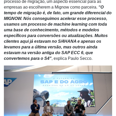
processo de migração, um aspecto essencial para as
empresas ao escolherem a Mignow como parceira.
“O
Tecprime
tempo de migração é, de fato, um grande diferencial do
Agro
MIGNOW. Nós conseguimos acelerar esse processo,
usamos um processo de machine learning com toda
Lean
uma base de conhecimento, métodos e modelos
Way
específicos para conversões ou atualizações. Muitos
Consulting
clientes aqui já estavam no S/4HANA e apenas os
Manager
levamos para a última versão, mas outros ainda
ONE
estavam na versão antiga do SAP ECC 6, que
convertemos para o S4"
, explica Paulo Secco.
CHB