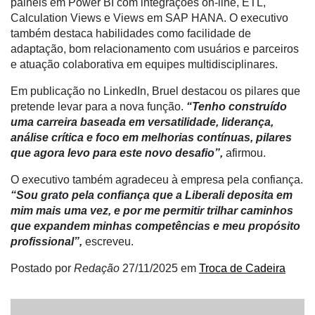
painéis em Power BI com integrações on-line, ETL,
Agenda
Calculation Views e Views em SAP HANA. O executivo
também destaca habilidades como facilidade de
Agricultura
adaptação, bom relacionamento com usuários e parceiros
de
e atuação colaborativa em equipes multidisciplinares.
Precisão
Em publicação no LinkedIn, Bruel destacou os pilares que
Automação
pretende levar para a nova função.
“Tenho construído
e
uma carreira baseada em versatilidade, liderança,
Robótica
análise crítica e foco em melhorias contínuas, pilares
que agora levo para este novo desafio”,
afirmou.
Conectividade
O executivo também agradeceu à empresa pela confiança.
Dados
“Sou grato pela confiança que a Liberali deposita em
e
mim mais uma vez, e por me permitir trilhar caminhos
Análise
que expandem minhas competências e meu propósito
E-
profissional”,
escreveu.
Commerce
Postado por
Redação
27/11/2025
em
Troca de Cadeira
Informatização
da
Agricultura