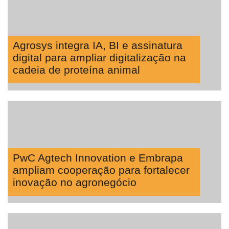
Vertical
Software
Empresarial
Agrosys integra IA, BI e assinatura
digital para ampliar digitalização na
Tecnologia
cadeia de proteína animal
para
Recursos
Hídricos
Membros
Liberali
Netrin
PwC Agtech Innovation e Embrapa
ampliam cooperação para fortalecer
Néctar
inovação no agronegócio
Tecprime
Agro
Lean