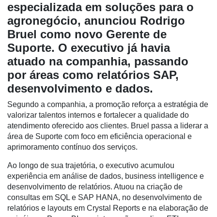
especializada em soluções para o
agronegócio, anunciou Rodrigo
Cadastre-
Bruel como novo Gerente de
se
Suporte. O executivo já havia
atuado na companhia, passando
Minha
conta
por áreas como relatórios SAP,
desenvolvimento e dados.
Segundo a companhia, a promoção reforça a estratégia de
Notícias
valorizar talentos internos e fortalecer a qualidade do
atendimento oferecido aos clientes. Bruel passa a liderar a
Destaque
área de Suporte com foco em eficiência operacional e
aprimoramento contínuo dos serviços.
Mercado
Ao longo de sua trajetória, o executivo acumulou
Troca
experiência em análise de dados, business intelligence e
de
desenvolvimento de relatórios. Atuou na criação de
Cadeira
consultas em SQL e SAP HANA, no desenvolvimento de
Artigos
relatórios e layouts em Crystal Reports e na elaboração de