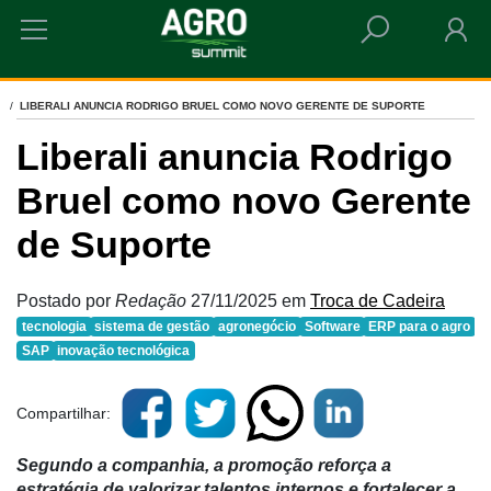
HOME
LIBERALI ANUNCIA RODRIGO BRUEL COMO NOVO GERENTE DE SUPORTE
Liberali anuncia Rodrigo
Bruel como novo Gerente
de Suporte
Postado por
Redação
27/11/2025
em
Troca de Cadeira
tecnologia
sistema de gestão
agronegócio
Software
ERP para o agro
SAP
inovação tecnológica
Compartilhar:
Segundo a companhia, a promoção reforça a
estratégia de valorizar talentos internos e fortalecer a