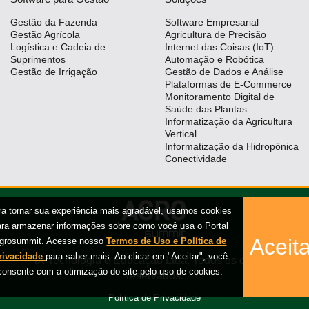
Gestão da Fazenda
Software Empresarial
Gestão Agrícola
Agricultura de Precisão
Logística e Cadeia de
Internet das Coisas (IoT)
Suprimentos
Automação e Robótica
Gestão de Irrigação
Gestão de Dados e Análise
Plataformas de E-Commerce
Monitoramento Digital de
Saúde das Plantas
Informatização da Agricultura
Vertical
Informatização da Hidropônica
Conectividade
ra tornar sua experiência mais agradável, usamos cookies
ara armazenar informações sobre como você usa o Portal
Aceita
grosummit. Acesse nosso
Termos de Uso e Política de
rivacidade
para saber mais. Ao clicar em "Aceitar", você
iX Tecnologia e Educação Ltda. Todos os direitos
consente com a otimização do site pelo uso de cookies.
reservados.
Política de Privacidade