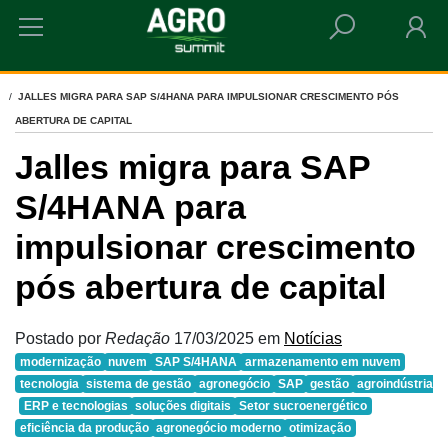
HOME
JALLES MIGRA PARA SAP S/4HANA PARA IMPULSIONAR CRESCIMENTO PÓS
ABERTURA DE CAPITAL
Jalles migra para SAP
S/4HANA para
impulsionar crescimento
pós abertura de capital
Postado por
Redação
17/03/2025
em
Notícias
modernização
nuvem
SAP S/4HANA
armazenamento em nuvem
tecnologia
sistema de gestão
agronegócio
SAP
gestão
agroindústria
ERP e tecnologias
soluções digitais
Setor sucroenergético
eficiência da produção
agronegócio moderno
otimização