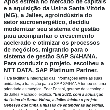
Após estreia no mercado de capitais
e a aquisição da Usina Santa Vitória
(MG), a Jalles, agroindústria do
setor sucroenergético, decidiu
modernizar seu sistema de gestão
para acompanhar o crescimento
Cadastre-
acelerado e otimizar os processos
se
de negócios, migrando para o
sistema de gestão SAP S/4HANA.
Minha
Para conduzir o projeto, escolheu a
conta
NTT DATA, SAP Platinum Partner.
Para facilitar a integração das informações entre as suas
unidades, a transição para o SAP S/4HANA tornou-se uma
Notícias
prioridade estratégica. Eder Fantini, gerente de tecnologia
Destaque
da Jalles Machado, explica.
“Em 2022, com a aquisição
da Usina de Santa Vitória, a Jalles iniciou o projeto
Mercado
Genesys que tinha a missão de entender as sinergias,