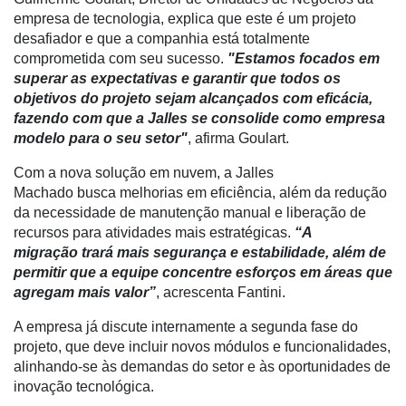
E-
empresa de tecnologia, explica que este é um projeto
Commerce
desafiador e que a companhia está totalmente
Informatização
comprometida com seu sucesso.
"Estamos focados em
da
superar as expectativas e garantir que todos os
Agricultura
objetivos do projeto sejam alcançados com eficácia,
Vertical
fazendo com que a Jalles se consolide como empresa
modelo para o seu setor"
, afirma Goulart.
Software
Empresarial
Com a nova solução em nuvem, a Jalles
Machado busca melhorias em eficiência, além da redução
Tecnologia
da necessidade de manutenção manual e liberação de
para
recursos para atividades mais estratégicas.
“A
Recursos
migração trará mais segurança e estabilidade, além de
Hídricos
permitir que a equipe concentre esforços em áreas que
agregam mais valor”
, acrescenta Fantini.
Membros
A empresa já discute internamente a segunda fase do
Liberali
projeto, que deve incluir novos módulos e funcionalidades,
alinhando-se às demandas do setor e às oportunidades de
Netrin
inovação tecnológica.
Néctar