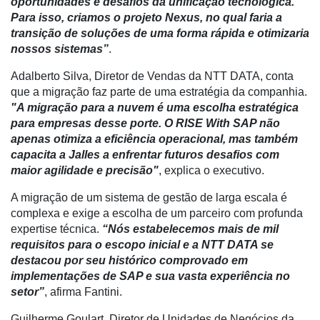
oportunidades e desafios da unificação tecnológica.
Troca
Para isso, criamos o projeto Nexus, no qual faria a
de
transição de soluções de uma forma rápida e otimizaria
Cadeira
nossos sistemas”
.
Artigos
Adalberto Silva, Diretor de Vendas da NTT DATA, conta
que a migração faz parte de uma estratégia da companhia.
Agenda
"A migração para a nuvem é uma escolha estratégica
Agricultura
para empresas desse porte. O RISE With SAP não
de
apenas otimiza a eficiência operacional, mas também
Precisão
capacita a Jalles a enfrentar futuros desafios com
maior agilidade e precisão"
, explica o executivo.
Automação
e
A migração de um sistema de gestão de larga escala é
Robótica
complexa e exige a escolha de um parceiro com profunda
expertise técnica.
“Nós estabelecemos mais de mil
Conectividade
requisitos para o escopo inicial e a NTT DATA se
destacou por seu histórico comprovado em
Dados
implementações de SAP e sua vasta experiência no
e
setor”
, afirma Fantini.
Análise
Guilherme Goulart, Diretor de Unidades de Negócios da