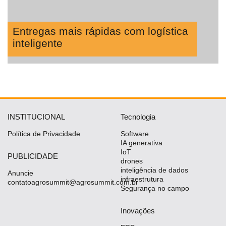
Entregas mais rápidas com logística
inteligente
INSTITUCIONAL
Tecnologia
Política de Privacidade
Software
IA generativa
IoT
PUBLICIDADE
drones
inteligência de dados
Anuncie
infraestrutura
contatoagrosummit@agrosummit.com.br
Segurança no campo
Inovações