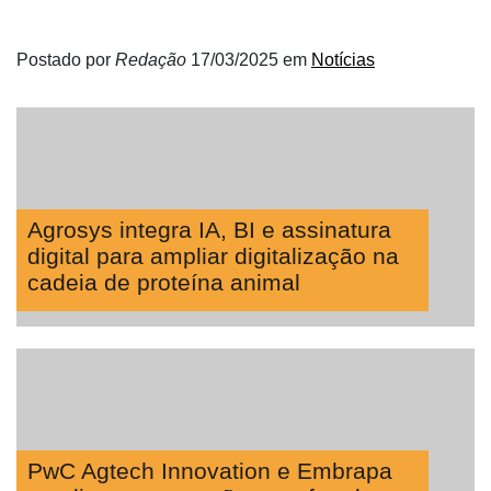
Tecprime
Postado por
Redação
17/03/2025
em
Notícias
Agro
Lean
Way
Consulting
Manager
ONE
Agrosys integra IA, BI e assinatura
digital para ampliar digitalização na
CHB
cadeia de proteína animal
PwC Agtech Innovation e Embrapa