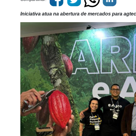
Iniciativa atua na abertura de mercados para agte
Cadastre-
se
Minha
conta