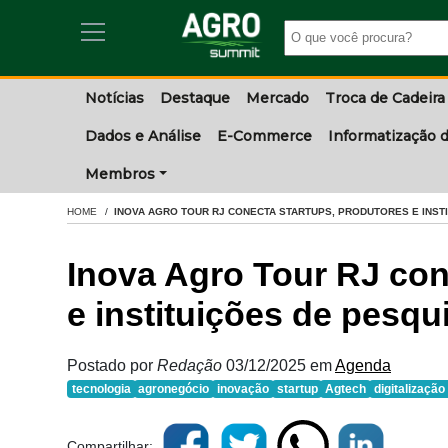
Notícias
Destaque
Mercado
Troca de Cadeira
Dados e Análise
E-Commerce
Informatização d
Membros
HOME
INOVA AGRO TOUR RJ CONECTA STARTUPS, PRODUTORES E INST
Inova Agro Tour RJ con
e instituições de pesqu
Postado por
Redação
03/12/2025
em
Agenda
tecnologia
agronegócio
inovação
startup
Agtech
digitalizaçã
Compartilhar: