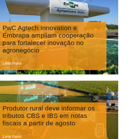
PwC Agtech Innovation e
Embrapa ampliam cooperação
para fortalecer inovação no
agronegócio
Leia mais
Produtor rural deve informar os
tributos CBS e IBS em notas
fiscais a partir de agosto
Leia mais