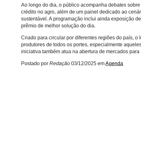
Conectividade
Ao longo do dia, o público acompanha debates sobre pr
crédito no agro, além de um painel dedicado ao cenár
Dados
sustentável. A programação inclui ainda exposição de
e
prêmio de melhor solução do dia.
Análise
Criado para circular por diferentes regiões do país, 
E-
produtores de todos os portes, especialmente aquele
Commerce
iniciativa também atua na abertura de mercados para 
Informatização
Postado por
Redação
03/12/2025
em
Agenda
da
Agricultura
Vertical
Software
Empresarial
Tecnologia
para
Recursos
Hídricos