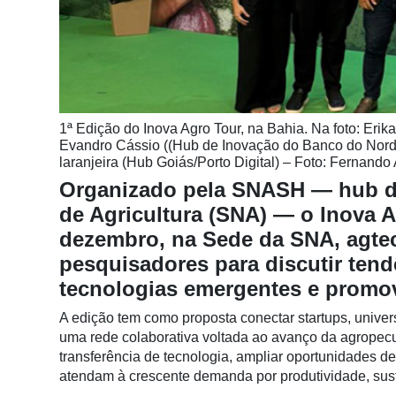
Notícias
Destaque
Mercado
Troca
1ª Edição do Inova Agro Tour, na Bahia. Na foto: Er
de
Evandro Cássio ((Hub de Inovação do Banco do Nor
Cadeira
laranjeira (Hub Goiás/Porto Digital) – Foto: Fernando
Organizado pela SNASH — hub d
Artigos
de Agricultura (SNA) — o Inova A
Agenda
dezembro, na Sede da SNA, agtec
pesquisadores para discutir ten
Agricultura
de
tecnologias emergentes e promov
Precisão
A edição tem como proposta conectar startups, unive
Automação
uma rede colaborativa voltada ao avanço da agropecuá
e
transferência de tecnologia, ampliar oportunidades d
Robótica
atendam à crescente demanda por produtividade, sust