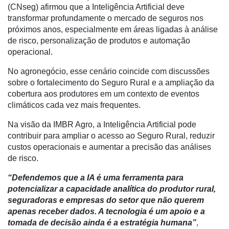
Membros
(CNseg) afirmou que a Inteligência Artificial deve
transformar profundamente o mercado de seguros nos
Liberali
próximos anos, especialmente em áreas ligadas à análise
de risco, personalização de produtos e automação
Netrin
operacional.
Néctar
No agronegócio, esse cenário coincide com discussões
Tecprime
sobre o fortalecimento do Seguro Rural e a ampliação da
Agro
cobertura aos produtores em um contexto de eventos
climáticos cada vez mais frequentes.
Lean
Way
Na visão da IMBR Agro, a Inteligência Artificial pode
Consulting
contribuir para ampliar o acesso ao Seguro Rural, reduzir
custos operacionais e aumentar a precisão das análises
Manager
de risco.
ONE
“Defendemos que a IA é uma ferramenta para
CHB
potencializar a capacidade analítica do produtor rural,
seguradoras e empresas do setor que não querem
apenas receber dados. A tecnologia é um apoio e a
tomada de decisão ainda é a estratégia humana”
,