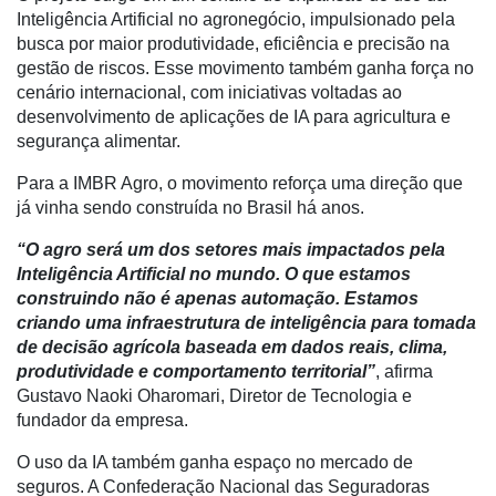
Conectividade
Inteligência Artificial no agronegócio, impulsionado pela
busca por maior produtividade, eficiência e precisão na
Dados
gestão de riscos. Esse movimento também ganha força no
e
cenário internacional, com iniciativas voltadas ao
Análise
desenvolvimento de aplicações de IA para agricultura e
E-
segurança alimentar.
Commerce
Para a IMBR Agro, o movimento reforça uma direção que
Informatização
já vinha sendo construída no Brasil há anos.
da
“O agro será um dos setores mais impactados pela
Agricultura
Inteligência Artificial no mundo. O que estamos
Vertical
construindo não é apenas automação. Estamos
Software
criando uma infraestrutura de inteligência para tomada
Empresarial
de decisão agrícola baseada em dados reais, clima,
produtividade e comportamento territorial”
, afirma
Tecnologia
Gustavo Naoki Oharomari, Diretor de Tecnologia e
para
fundador da empresa.
Recursos
Hídricos
O uso da IA também ganha espaço no mercado de
seguros. A Confederação Nacional das Seguradoras