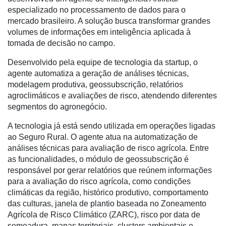
especializado no processamento de dados para o
mercado brasileiro. A solução busca transformar grandes
volumes de informações em inteligência aplicada à
tomada de decisão no campo.
Desenvolvido pela equipe de tecnologia da startup, o
agente automatiza a geração de análises técnicas,
modelagem produtiva, geossubscrição, relatórios
agroclimáticos e avaliações de risco, atendendo diferentes
segmentos do agronegócio.
A tecnologia já está sendo utilizada em operações ligadas
ao Seguro Rural. O agente atua na automatização de
Cadastre-
análises técnicas para avaliação de risco agrícola. Entre
se
as funcionalidades, o módulo de geossubscrição é
responsável por gerar relatórios que reúnem informações
para a avaliação do risco agrícola, como condições
Minha
climáticas da região, histórico produtivo, comportamento
conta
das culturas, janela de plantio baseada no Zoneamento
Agrícola de Risco Climático (ZARC), risco por data de
semeadura, mapas territoriais, clusters ambientais e