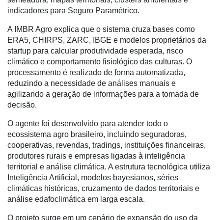
Notícias
indicadores para Seguro Paramétrico.
Destaque
A IMBR Agro explica que o sistema cruza bases como
ERA5, CHIRPS, ZARC, IBGE e modelos proprietários da
Mercado
startup para calcular produtividade esperada, risco
climático e comportamento fisiológico das culturas. O
Troca
processamento é realizado de forma automatizada,
de
reduzindo a necessidade de análises manuais e
Cadeira
agilizando a geração de informações para a tomada de
Artigos
decisão.
Agenda
O agente foi desenvolvido para atender todo o
ecossistema agro brasileiro, incluindo seguradoras,
Agricultura
cooperativas, revendas, tradings, instituições financeiras,
de
produtores rurais e empresas ligadas à inteligência
Precisão
territorial e análise climática. A estrutura tecnológica utiliza
Inteligência Artificial, modelos bayesianos, séries
Automação
climáticas históricas, cruzamento de dados territoriais e
e
análise edafoclimática em larga escala.
Robótica
O projeto surge em um cenário de expansão do uso da