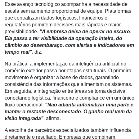
Esse avanço tecnológico acompanha a necessidade de
Robótica
escala sem aumento proporcional de equipe. Plataformas
que centralizam dados logísticos, financeiros e
Conectividade
regulatórios permitem decisões mais rápidas e maior
Dados
previsibilidade.
“A empresa deixa de operar no escuro.
e
Ela passa a ter visibilidade da operação inteira, do
Análise
câmbio ao desembaraço, com alertas e indicadores em
tempo real”
, diz.
E-
Commerce
Na prática, a implementação da inteligência artificial no
comércio exterior passa por etapas estruturais. O primeiro
Informatização
movimento é organizar a base de dados, garantindo
da
consistência das informações que alimentam os sistemas.
Agricultura
Em seguida, a integração entre áreas se torna decisiva,
Vertical
conectando logística, financeiro e compliance em um único
fluxo operacional.
“Não adianta automatizar uma parte e
Software
manter o restante desconectado. O ganho real vem da
Empresarial
visão integrada”
, afirma.
Tecnologia
A escolha de parceiros especializados também influencia
para
diretamente o resultado. Empresas que combinam
Recursos