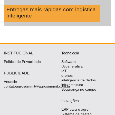
Entregas mais rápidas com logística
inteligente
INSTITUCIONAL
Tecnologia
Política de Privacidade
Software
IA generativa
IoT
PUBLICIDADE
drones
inteligência de dados
Anuncie
infraestrutura
contatoagrosummit@agrosummit.com.br
Segurança no campo
Inovações
ERP para o agro
Sistema de gestão