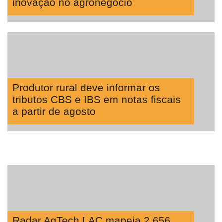
inovação no agronegócio
Produtor rural deve informar os
tributos CBS e IBS em notas fiscais
a partir de agosto
Radar AgTech LAC mapeia 2.656