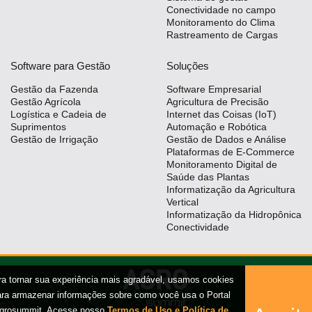
Conectividade no campo
Monitoramento do Clima
Rastreamento de Cargas
Software para Gestão
Soluções
Gestão da Fazenda
Software Empresarial
Gestão Agrícola
Agricultura de Precisão
Logística e Cadeia de
Internet das Coisas (IoT)
Suprimentos
Automação e Robótica
Gestão de Irrigação
Gestão de Dados e Análise
Plataformas de E-Commerce
Monitoramento Digital de
Saúde das Plantas
Informatização da Agricultura
Vertical
Informatização da Hidropônica
Conectividade
ra tornar sua experiência mais agradável, usamos cookies
ara armazenar informações sobre como você usa o Portal
grosummit. Acesse nosso
Termos de Uso e Política de