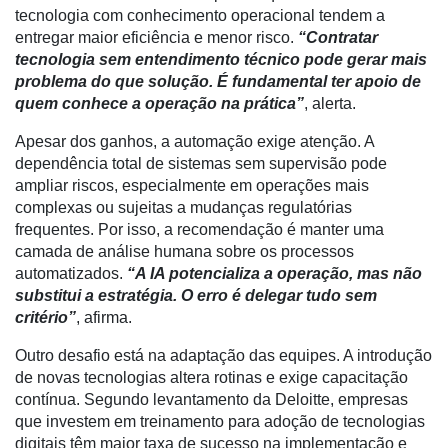
tecnologia com conhecimento operacional tendem a
Hídricos
entregar maior eficiência e menor risco.
“Contratar
Membros
tecnologia sem entendimento técnico pode gerar mais
problema do que solução. É fundamental ter apoio de
Liberali
quem conhece a operação na prática”
, alerta.
Netrin
Apesar dos ganhos, a automação exige atenção. A
dependência total de sistemas sem supervisão pode
Néctar
ampliar riscos, especialmente em operações mais
complexas ou sujeitas a mudanças regulatórias
Tecprime
frequentes. Por isso, a recomendação é manter uma
Agro
camada de análise humana sobre os processos
Lean
automatizados.
“A IA potencializa a operação, mas não
Way
substitui a estratégia. O erro é delegar tudo sem
Consulting
critério”
, afirma.
Manager
Outro desafio está na adaptação das equipes. A introdução
ONE
de novas tecnologias altera rotinas e exige capacitação
contínua. Segundo levantamento da Deloitte, empresas
CHB
que investem em treinamento para adoção de tecnologias
digitais têm maior taxa de sucesso na implementação e