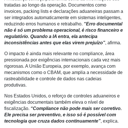
tratadas ao longo da operação. Documentos como
invoices, packing lists e declarações aduaneiras passam a
ser integrados automaticamente em sistemas inteligentes,
Notícias
reduzindo erros humanos e retrabalho.
“Erro documental
não é só um problema operacional, é risco financeiro e
Destaque
regulatório. Quando a IA entra, ela antecipa
Mercado
inconsistências antes que elas virem prejuízo”
, afirma.
Troca
O impacto é ainda mais relevante no compliance, área
de
pressionada por exigências internacionais cada vez mais
Cadeira
rigorosas. A União Europeia, por exemplo, avança com
mecanismos como o CBAM, que amplia a necessidade de
Artigos
rastreabilidade e controle de dados nas cadeias
produtivas.
Agenda
Nos Estados Unidos, o reforço de controles aduaneiros e
Agricultura
exigências documentais também eleva o nível de
de
fiscalização.
“Compliance não pode mais ser corretivo.
Precisão
Ele precisa ser preventivo, e isso só é possível com
tecnologia que cruza dados continuamente”
, explica.
Automação
e