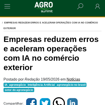
HOME
EMPRESAS REDUZEM ERROS E ACELERAM OPERAÇÕES COM IA NO COMÉRCIO
EXTERIOR
Empresas reduzem erros
e aceleram operações
com IA no comércio
exterior
Postado por
Redação
19/05/2026
em
Notícias
IA
agronegócio
Inteligência Artificial
agronegócio no brasil
setor do agronegócio
Compartilhar: