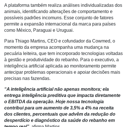
A plataforma também realiza análises individualizadas dos
Mercado
animais, identificando alterações de comportamento e
Troca
possíveis padrões incomuns.
Esse conjunto de fatores
de
permite a expansão internacional da marca para países
Cadeira
como México, Paraguai e Uruguai.
Artigos
Para Thiago Martins, CEO e cofundador da Cowmed, o
momento da empresa acompanha uma mudança na
Agenda
pecuária leiteira, que tem incorporado tecnologias voltadas
à gestão e produtividade do rebanho. Para o executivo, a
Agricultura
inteligência artificial aplicada ao monitoramento permite
de
antecipar problemas operacionais e apoiar decisões mais
Precisão
precisas nas fazendas.
Automação
“A inteligência artificial não apenas monitora; ela
e
entrega inteligência preditiva que impacta diretamente
Robótica
o EBITDA da operação. Hoje nossa tecnologia
Conectividade
contribui para um aumento de 3,5% a 4% na receita
dos clientes, percentuais que advêm da redução do
Dados
desperdício e diagnóstico da saúde do rebanho em
e
tempo real”
, afirma Martins.