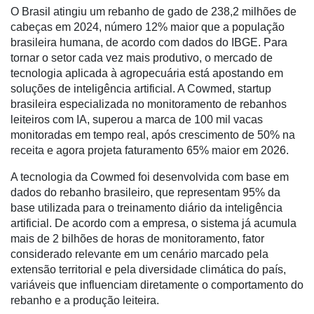
O Brasil atingiu um rebanho de gado de 238,2 milhões de
cabeças em 2024, número 12% maior que a população
brasileira humana, de acordo com dados do IBGE. Para
tornar o setor cada vez mais produtivo, o mercado de
tecnologia aplicada à agropecuária está apostando em
soluções de inteligência artificial. A Cowmed, startup
brasileira especializada no monitoramento de rebanhos
leiteiros com IA,
superou a marca de 100 mil vacas
monitoradas em tempo real, após crescimento de 50% na
Cadastre-
receita e agora projeta faturamento 65% maior em 2026.
se
A tecnologia da Cowmed foi desenvolvida com base em
dados do rebanho brasileiro, que representam 95% da
Minha
base utilizada para o treinamento diário da inteligência
conta
artificial. De acordo com a empresa, o sistema já acumula
mais de 2 bilhões de horas de monitoramento, fator
considerado relevante em um cenário marcado pela
extensão territorial e pela diversidade climática do país,
Notícias
variáveis que influenciam diretamente o comportamento do
rebanho e a produção leiteira.
Destaque