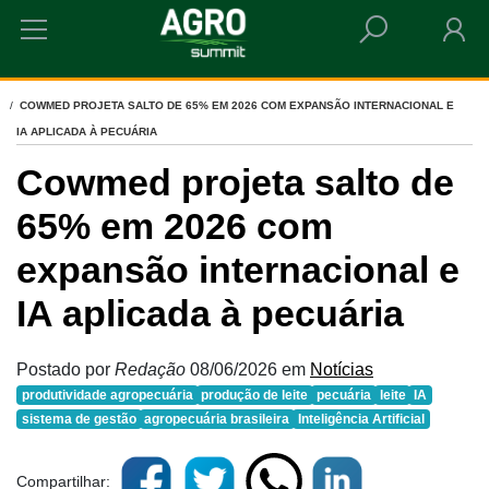
HOME
COWMED PROJETA SALTO DE 65% EM 2026 COM EXPANSÃO INTERNACIONAL E
IA APLICADA À PECUÁRIA
Cowmed projeta salto de
65% em 2026 com
expansão internacional e
IA aplicada à pecuária
Postado por
Redação
08/06/2026
em
Notícias
produtividade agropecuária
produção de leite
pecuária
leite
IA
sistema de gestão
agropecuária brasileira
Inteligência Artificial
Compartilhar: