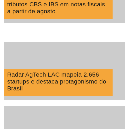
tributos CBS e IBS em notas fiscais
a partir de agosto
Radar AgTech LAC mapeia 2.656
startups e destaca protagonismo do
Brasil