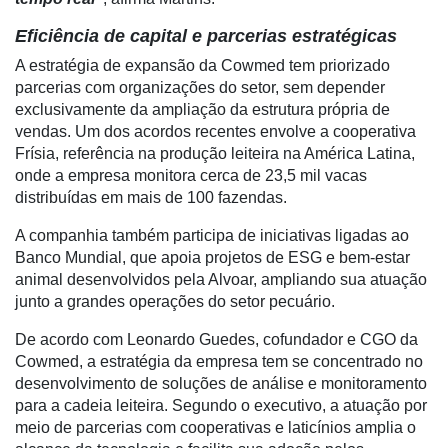
Análise
Eficiência de capital e parcerias estratégicas
E-
A estratégia de expansão da Cowmed tem priorizado
Commerce
parcerias com organizações do setor, sem depender
exclusivamente da ampliação da estrutura própria de
Informatização
vendas. Um dos acordos recentes envolve a cooperativa
da
Frísia, referência na produção leiteira na América Latina,
Agricultura
onde a empresa monitora cerca de 23,5 mil vacas
Vertical
distribuídas em mais de 100 fazendas.
Software
A companhia também participa de iniciativas ligadas ao
Empresarial
Banco Mundial, que apoia projetos de ESG e bem-estar
Tecnologia
animal desenvolvidos pela Alvoar, ampliando sua atuação
para
junto a grandes operações do setor pecuário.
Recursos
De acordo com Leonardo Guedes, cofundador e CGO da
Hídricos
Cowmed, a estratégia da empresa tem se concentrado no
Membros
desenvolvimento de soluções de análise e monitoramento
para a cadeia leiteira. Segundo o executivo, a atuação por
Liberali
meio de parcerias com cooperativas e laticínios amplia o