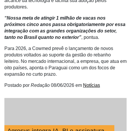
alcance da tecnologia e facilita sua adoção pelos
Netrin
produtores.
Néctar
“Nossa meta de atingir 1 milhão de vacas nos
próximos cinco anos passa obrigatoriamente por essa
Tecprime
integração com as grandes organizações do setor,
Agro
tanto no Brasil quanto no exterior”
, pontua.
Lean
Para 2026, a Cowmed prevê o lançamento de novos
Way
produtos voltados ao suporte da gestão do rebanho
Consulting
leiteiro. No mercado internacional, a empresa, que atua em
Manager
oito países, aponta o Paraguai como um dos focos de
ONE
expansão no curto prazo.
CHB
Postado por
Redação
08/06/2026
em
Notícias
Agrosys integra IA, BI e assinatura