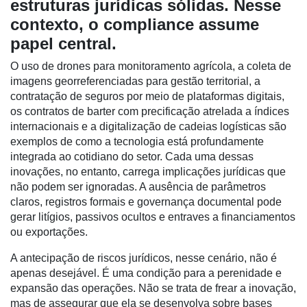
estruturas jurídicas sólidas. Nesse
Cadastre-
contexto, o compliance assume
se
papel central.
Minha
O uso de drones para monitoramento agrícola, a coleta de
conta
imagens georreferenciadas para gestão territorial, a
contratação de seguros por meio de plataformas digitais,
os contratos de barter com precificação atrelada a índices
internacionais e a digitalização de cadeias logísticas são
Notícias
exemplos de como a tecnologia está profundamente
integrada ao cotidiano do setor. Cada uma dessas
Destaque
inovações, no entanto, carrega implicações jurídicas que
Mercado
não podem ser ignoradas. A ausência de parâmetros
claros, registros formais e governança documental pode
Troca
gerar litígios, passivos ocultos e entraves a financiamentos
de
ou exportações.
Cadeira
A antecipação de riscos jurídicos, nesse cenário, não é
Artigos
apenas desejável. É uma condição para a perenidade e
expansão das operações. Não se trata de frear a inovação,
Agenda
mas de assegurar que ela se desenvolva sobre bases