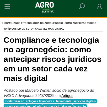
HOME
COMPLIANCE E TECNOLOGIA NO AGRONEGÓCIO: COMO ANTECIPAR RISCOS
JURÍDICOS EM UM SETOR CADA VEZ MAIS DIGITAL
Compliance e tecnologia
no agronegócio: como
antecipar riscos jurídicos
em um setor cada vez
mais digital
Postado por
Marcelo Winter, sócio de agronegócio do
VBSO Advogados
29/07/2025
em
Artigos
modernização
soluções financeiras
ferramenta
serviços digitais
monitoramento
tecnologia
agronegócio
drones
inovação