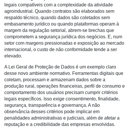
legais compatíveis com a complexidade da atividade
Agricultura
agroindustrial. Quando contratos são elaborados sem
de
respaldo técnico, quando dados são coletados sem
Precisão
embasamento jurídico ou quando plataformas operam à
Automação
margem da regulação setorial, abrem-se brechas que
e
comprometem a segurança jurídica dos negócios. E, num
Robótica
setor com margens pressionadas e exposição ao mercado
internacional, o custo de não conformidade tende a ser
Conectividade
elevado.
Dados
A Lei Geral de Proteção de Dados é um exemplo claro
e
desse novo ambiente normativo. Ferramentas digitais que
Análise
coletam, processam e armazenam dados sobre a
produção rural, operações financeiras, perfil de consumo e
E-
comportamento dos usuários precisam cumprir critérios
Commerce
legais específicos. Isso exige consentimento, finalidade,
segurança, transparência e governança. A não
Informatização
observância desses critérios pode implicar em
da
penalidades administrativas e judiciais, além de afetar a
Agricultura
reputação e a credibilidade das empresas envolvidas.
Vertical