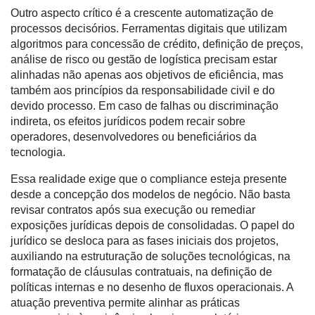
Outro aspecto crítico é a crescente automatização de
Software
processos decisórios. Ferramentas digitais que utilizam
Empresarial
algoritmos para concessão de crédito, definição de preços,
Tecnologia
análise de risco ou gestão de logística precisam estar
para
alinhadas não apenas aos objetivos de eficiência, mas
Recursos
também aos princípios da responsabilidade civil e do
Hídricos
devido processo. Em caso de falhas ou discriminação
indireta, os efeitos jurídicos podem recair sobre
Membros
operadores, desenvolvedores ou beneficiários da
tecnologia.
Liberali
Essa realidade exige que o compliance esteja presente
Netrin
desde a concepção dos modelos de negócio. Não basta
Néctar
revisar contratos após sua execução ou remediar
exposições jurídicas depois de consolidadas. O papel do
Tecprime
jurídico se desloca para as fases iniciais dos projetos,
Agro
auxiliando na estruturação de soluções tecnológicas, na
formatação de cláusulas contratuais, na definição de
Lean
políticas internas e no desenho de fluxos operacionais. A
Way
atuação preventiva permite alinhar as práticas
Consulting